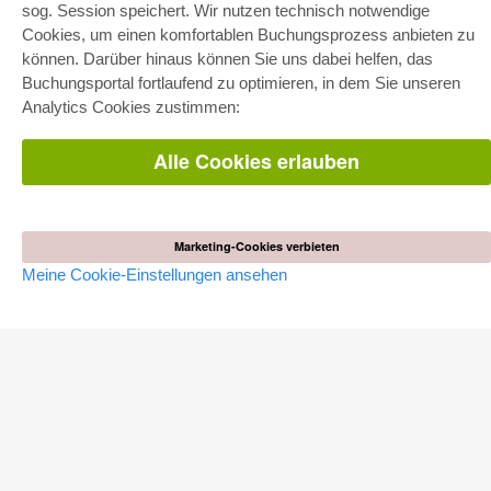
sog. Session speichert. Wir nutzen technisch notwendige
Fachbereichspakete
Pick & Choose
Cookies, um einen komfortablen Buchungsprozess anbieten zu
Bereitstellung von E-Books
können. Darüber hinaus können Sie uns dabei helfen, das
Häufig gestellte Fragen (FAQ)
Buchungsportal fortlaufend zu optimieren, in dem Sie unseren
Analytics Cookies zustimmen:
WEBSHOP
Alle Autoren
Alle Cookies erlauben
Versandkosten
AGB
AUTOR WERDEN
Marketing-Cookies verbieten
Dissertation publizieren
Habilitation publizieren
Meine Cookie-Einstellungen ansehen
Tagungsband publizieren
Forschungsbericht publizieren
Kongressband publizieren
VERLAG
Lizenzbedingungen
Widerrufsbelehrung
Impressum
Cookie-Einstellungen
Datenschutzerklärung