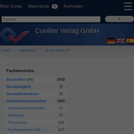
☰
Mein Konto
Warenkorb
Anmelden
0
Cuvillier Verlag GmbH
START
WEBSHOP
DETAILANSICHT
Fachbereiche
Buchreihen
(99)
1412
Nachhaltigkeit
3
Gesundheitswesen
3
Geisteswissenschaften
2403
Medienwissenschaften
17
Theologie
57
Philosophie
103
Rechtswissenschaft
427