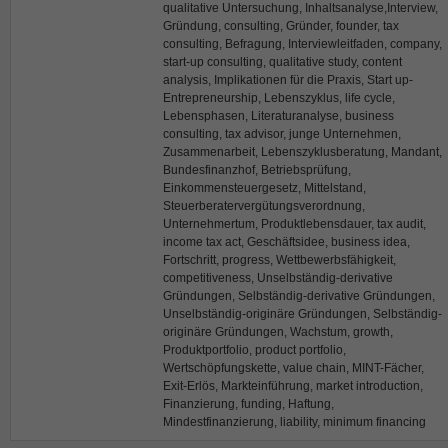
qualitative Untersuchung, Inhaltsanalyse,Interview,
Gründung, consulting, Gründer, founder, tax
consulting, Befragung, Interviewleitfaden, company,
start-up consulting, qualitative study, content
analysis, Implikationen für die Praxis, Start up-
Entrepreneurship, Lebenszyklus, life cycle,
Lebensphasen, Literaturanalyse, business
consulting, tax advisor, junge Unternehmen,
Zusammenarbeit, Lebenszyklusberatung, Mandant,
Bundesfinanzhof, Betriebsprüfung,
Einkommensteuergesetz, Mittelstand,
Steuerberatervergütungsverordnung,
Unternehmertum, Produktlebensdauer, tax audit,
income tax act, Geschäftsidee, business idea,
Fortschritt, progress, Wettbewerbsfähigkeit,
competitiveness, Unselbständig-derivative
Gründungen, Selbständig-derivative Gründungen,
Unselbständig-originäre Gründungen, Selbständig-
originäre Gründungen, Wachstum, growth,
Produktportfolio, product portfolio,
Wertschöpfungskette, value chain, MINT-Fächer,
Exit-Erlös, Markteinführung, market introduction,
Finanzierung, funding, Haftung,
Mindestfinanzierung, liability, minimum financing