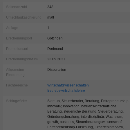
Seitenanzahl
348
Umschlagkaschierung
matt
Auflage
1.
Erscheinungsort
Göttingen
Promotionsort
Dortmund
Erscheinungsdatum
23.09.2021
Allgemeine
Dissertation
Einordnung
Fachbereiche
Wirtschaftswissenschaften
Betriebswirtschaftslehre
Schlagwörter
Start-up, Steuerberater, Beratung, Entrepreneurship
innovativ, Innovation, betriebswirtschaftliche
Beratung, steuerliche Beratung, Steuerberatung,
Gründungsberatung, interdisziplinär, Wachstum,
growth, business, Steuerberatungswissenschaft,
Entrepreneurship-Forschung, Experteninterview,