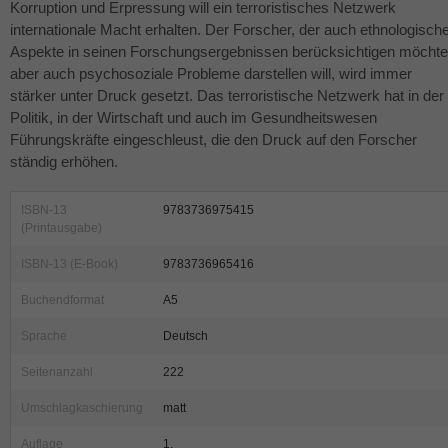
Korruption und Erpressung will ein terroristisches Netzwerk
internationale Macht erhalten. Der Forscher, der auch ethnologisch
Aspekte in seinen Forschungsergebnissen berücksichtigen möchte
aber auch psychosoziale Probleme darstellen will, wird immer
stärker unter Druck gesetzt. Das terroristische Netzwerk hat in der
Politik, in der Wirtschaft und auch im Gesundheitswesen
Führungskräfte eingeschleust, die den Druck auf den Forscher
ständig erhöhen.
ISBN-13
9783736975415
(Printausgabe)
ISBN-13 (E-Book)
9783736965416
Buchendformat
A5
Sprache
Deutsch
Seitenanzahl
222
Umschlagkaschierung
matt
Auflage
1.