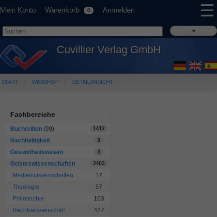
☰
Mein Konto
Warenkorb
Anmelden
0
Cuvillier Verlag GmbH
START
WEBSHOP
DETAILANSICHT
Fachbereiche
Buchreihen
(99)
1412
Nachhaltigkeit
3
Gesundheitswesen
3
Geisteswissenschaften
2403
Medienwissenschaften
17
Theologie
57
Philosophie
103
Rechtswissenschaft
427