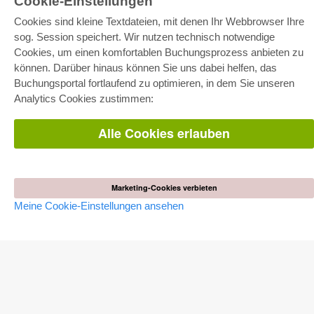
Cookie-Einstellungen
E-COLLECTION
Cookies sind kleine Textdateien, mit denen Ihr Webbrowser Ihre
sog. Session speichert. Wir nutzen technisch notwendige
Gesamtpaket
Fachbereichspakete
Cookies, um einen komfortablen Buchungsprozess anbieten zu
Pick & Choose
können. Darüber hinaus können Sie uns dabei helfen, das
Bereitstellung von E-Books
Häufig gestellte Fragen (FAQ)
Buchungsportal fortlaufend zu optimieren, in dem Sie unseren
Analytics Cookies zustimmen:
WEBSHOP
Alle Cookies erlauben
Alle Autoren
Versandkosten
AGB
AUTOR WERDEN
Marketing-Cookies verbieten
Meine Cookie-Einstellungen ansehen
Dissertation publizieren
Habilitation publizieren
Tagungsband publizieren
Forschungsbericht publizieren
Kongressband publizieren
VERLAG
Lizenzbedingungen
Widerrufsbelehrung