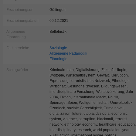
Erscheinungsort
Göttingen
Erscheinungsdatum
09.12.2021
Allgemeine
Belletristik
Einordnung
Fachbereiche
Soziologie
Allgemeine Pädagogik
Ethnologie
Schlagwörter
Kriminalroman, Digitalisierung, Zukunft, Utopie,
Dystopie, Wirtschaftssystem, Gewalt, Korruption,
Erpressung, terroristisches Netzwerk, Ethnologie,
Wirtschaft, Gesundheitswesen, Bildungswesen,
interdisziplinäre Forschung, Weltbevölkerung, Jahr
2084, Fiktion, internationale Macht, Politik,
Spionage, Spion, Weltgemeinschaft, Umweltpolitik,
Ozonloch, soziale Gerechtigkeit, Crime novel,
digitalization, future, utopia, dystopia, economic
system, violence, corruption, blackmail, terrorist
network, ethnology, economy, healthcare, education,
interdisciplinary research, world population, year
2084, fiction, international power, politics,