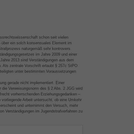
ssrechtswissenschaft schon seit vielen
 über ein solch konsensuales Element im
n Strafprozess naturgemäß sehr kontrovers
erständigungsgesetzes im Jahre 2009 und einer
Jahre 2013 sind Verständigungen aus dem
 Als zentrale Vorschrift erlaubt § 257c StPO
teiligten unter bestimmten Voraussetzungen
ng gerade nicht implementiert. Einer
 die Verweisungsnorm des § 2 Abs. 2
JGG
wird
afrecht vorherrschenden Erziehungsgedanken –
 vorliegende Arbeit untersucht, ob eine Umkehr
erscheint und unternimmt den Versuch, mehr
von Verständigungen im Jugendstrafverfahren zu