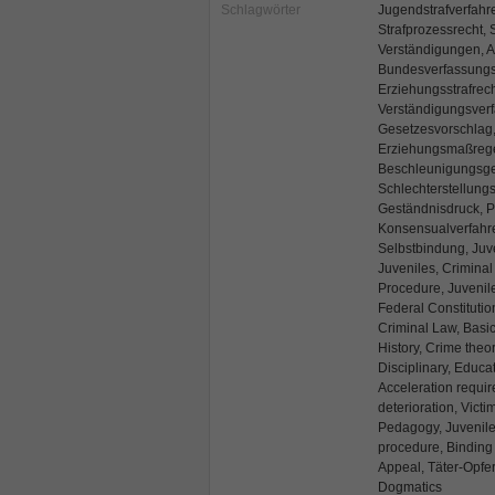
Schlagwörter
Jugendstrafverfahre
Strafprozessrecht,
Verständigungen, A
Bundesverfassungs
Erziehungsstrafrech
Verständigungsverfa
Gesetzesvorschlag, 
Erziehungsmaßregel
Beschleunigungsgeb
Schlechterstellung
Geständnisdruck, P
Konsensualverfahr
Selbstbindung, Juve
Juveniles, Criminal
Procedure, Juvenile
Federal Constitutio
Criminal Law, Basic
History, Crime theo
Disciplinary, Educa
Acceleration requirem
deterioration, Vict
Pedagogy, Juvenile
procedure, Binding 
Appeal, Täter-Opfer
Dogmatics