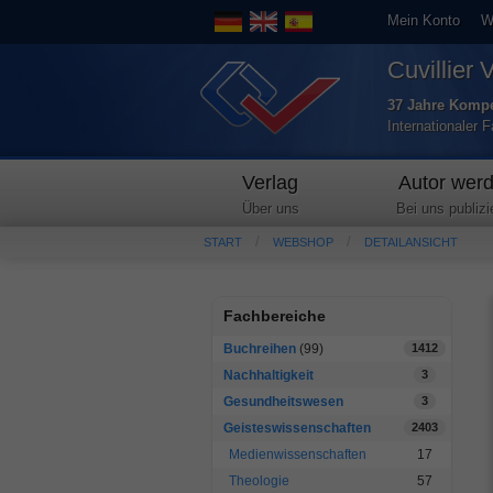
Mein Konto
W
Cuvillier 
37 Jahre Kompe
Internationaler 
Verlag
Autor wer
Über uns
Bei uns publizi
START
WEBSHOP
DETAILANSICHT
Fachbereiche
Buchreihen
(99)
1412
Nachhaltigkeit
3
Gesundheitswesen
3
Geisteswissenschaften
2403
Medienwissenschaften
17
Theologie
57