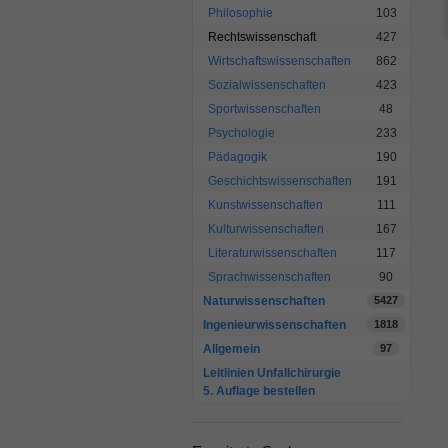
Philosophie
103
Rechtswissenschaft
427
Wirtschaftswissenschaften
862
Sozialwissenschaften
423
Sportwissenschaften
48
Psychologie
233
Pädagogik
190
Geschichtswissenschaften
191
Kunstwissenschaften
111
Kulturwissenschaften
167
Literaturwissenschaften
117
Sprachwissenschaften
90
Naturwissenschaften
5427
Ingenieurwissenschaften
1818
Allgemein
97
Leitlinien Unfallchirurgie
5. Auflage bestellen