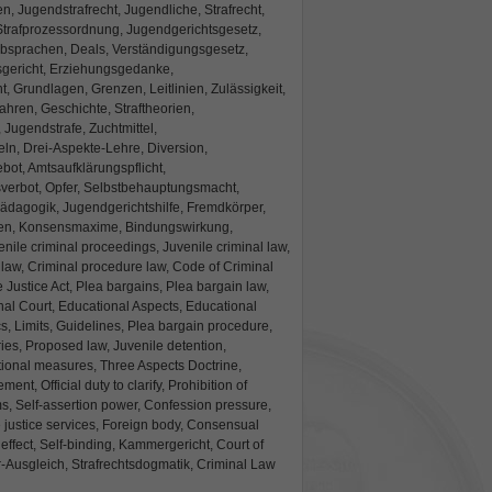
n, Jugendstrafrecht, Jugendliche, Strafrecht,
 Strafprozessordnung, Jugendgerichtsgesetz,
bsprachen, Deals, Verständigungsgesetz,
gericht, Erziehungsgedanke,
t, Grundlagen, Grenzen, Leitlinien, Zulässigkeit,
hren, Geschichte, Straftheorien,
Jugendstrafe, Zuchtmittel,
n, Drei-Aspekte-Lehre, Diversion,
ot, Amtsaufklärungspflicht,
sverbot, Opfer, Selbstbehauptungsmacht,
ädagogik, Jugendgerichtshilfe, Fremdkörper,
en, Konsensmaxime, Bindungswirkung,
nile criminal proceedings, Juvenile criminal law,
 law, Criminal procedure law, Code of Criminal
 Justice Act, Plea bargains, Plea bargain law,
nal Court, Educational Aspects, Educational
s, Limits, Guidelines, Plea bargain procedure,
ries, Proposed law, Juvenile detention,
tional measures, Three Aspects Doctrine,
ent, Official duty to clarify, Prohibition of
ims, Self-assertion power, Confession pressure,
 justice services, Foreign body, Consensual
effect, Self-binding, Kammergericht, Court of
-Ausgleich, Strafrechtsdogmatik, Criminal Law