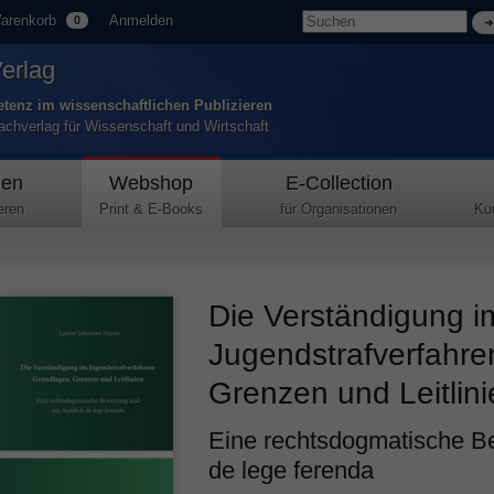
arenkorb
Anmelden
0
Verlag
tenz im wissenschaftlichen Publizieren
Fachverlag für Wissenschaft und Wirtschaft
den
Webshop
E-Collection
eren
Print & E-Books
für Organisationen
Ku
Die Verständigung i
Jugendstrafverfahre
Grenzen und Leitlin
Eine rechtsdogmatische Be
de lege ferenda