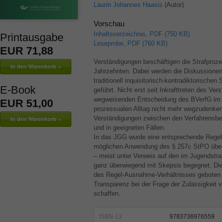
Laurin Johannes Haasis
(Autor)
Vorschau
Inhaltsverzeichnis, PDF (750 KB)
Printausgabe
Leseprobe, PDF (760 KB)
EUR 71,88
Verständigungen beschäftigen die Strafproze
Jahrzehnten. Dabei werden die Diskussionen
traditionell inquisitorisch-kontradiktorische
E-Book
geführt. Nicht erst seit Inkrafttreten des V
wegweisenden Entscheidung des BVerfG im 
EUR 51,00
prozessualen Alltag nicht mehr wegzudenken.
Verständigungen zwischen den Verfahrensbe
und in geeigneten Fällen.
In das
JGG
wurde eine entsprechende Regelu
möglichen Anwendung des § 257c StPO über
– meist unter Verweis auf den im Jugendstr
ganz überwiegend mit Skepsis begegnet. Die
des Regel-Ausnahme-Verhältnisses geboten 
Transparenz bei der Frage der Zulässigkeit 
schaffen.
ISBN-13
9783736976559