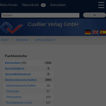
☰
Mein Konto
Warenkorb
Anmelden
0
Cuvillier Verlag GmbH
START
WEBSHOP
DETAILANSICHT
Fachbereiche
Buchreihen
(99)
1412
Nachhaltigkeit
3
Gesundheitswesen
3
Geisteswissenschaften
2403
Medienwissenschaften
16
Theologie
57
Philosophie
103
Rechtswissenschaft
427