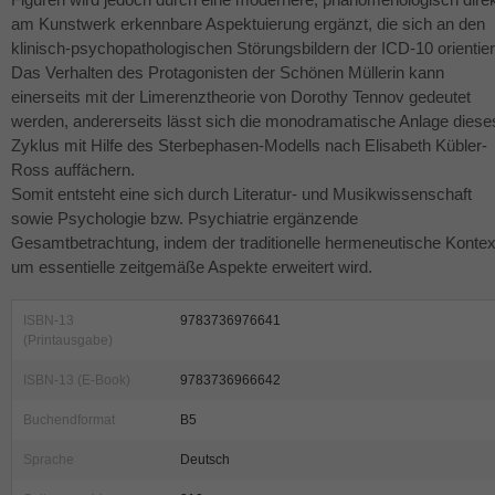
am Kunstwerk erkennbare Aspektuierung ergänzt, die sich an den
klinisch-psychopathologischen Störungsbildern der
ICD
-10 orientier
Das Verhalten des Protagonisten der Schönen Müllerin kann
einerseits mit der Limerenztheorie von Dorothy Tennov gedeutet
werden, andererseits lässt sich die monodramatische Anlage diese
Zyklus mit Hilfe des Sterbephasen-Modells nach Elisabeth Kübler-
Ross auffächern.
Somit entsteht eine sich durch Literatur- und Musikwissenschaft
sowie Psychologie bzw. Psychiatrie ergänzende
Gesamtbetrachtung, indem der traditionelle hermeneutische Kontex
um essentielle zeitgemäße Aspekte erweitert wird.
ISBN-13
9783736976641
(Printausgabe)
ISBN-13 (E-Book)
9783736966642
Buchendformat
B5
Sprache
Deutsch