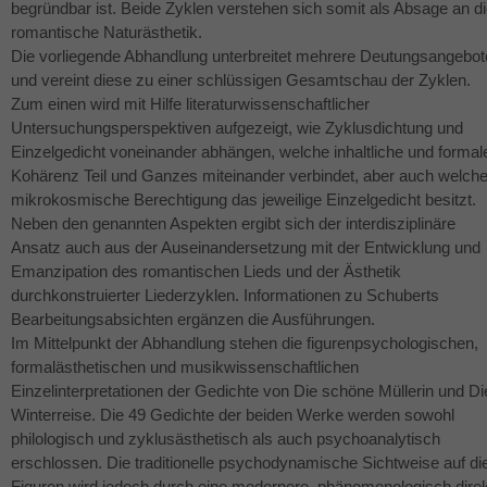
begründbar ist. Beide Zyklen verstehen sich somit als Absage an d
romantische Naturästhetik.
Die vorliegende Abhandlung unterbreitet mehrere Deutungsangebot
und vereint diese zu einer schlüssigen Gesamtschau der Zyklen.
Zum einen wird mit Hilfe literaturwissenschaftlicher
Untersuchungsperspektiven aufgezeigt, wie Zyklusdichtung und
Einzelgedicht voneinander abhängen, welche inhaltliche und formal
Kohärenz Teil und Ganzes miteinander verbindet, aber auch welch
mikrokosmische Berechtigung das jeweilige Einzelgedicht besitzt.
Neben den genannten Aspekten ergibt sich der interdisziplinäre
Ansatz auch aus der Auseinandersetzung mit der Entwicklung und
Emanzipation des romantischen Lieds und der Ästhetik
durchkonstruierter Liederzyklen. Informationen zu Schuberts
Bearbeitungsabsichten ergänzen die Ausführungen.
Im Mittelpunkt der Abhandlung stehen die figurenpsychologischen,
formalästhetischen und musikwissenschaftlichen
Einzelinterpretationen der Gedichte von Die schöne Müllerin und Di
Winterreise. Die 49 Gedichte der beiden Werke werden sowohl
philologisch und zyklusästhetisch als auch psychoanalytisch
erschlossen. Die traditionelle psychodynamische Sichtweise auf di
Figuren wird jedoch durch eine modernere, phänomenologisch dire