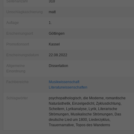
Seitenanzahl
310
Umschlagkaschierung
matt
Auflage
1.
Erscheinungsort
Göttingen
Promotionsort
Kassel
Erscheinungsdatum
22.08.2022
Allgemeine
Dissertation
Einordnung
Fachbereiche
Musikwissenschaft
Literaturwissenschaften
Schlagwörter
psychopathologisch, die Moderne, romantische
Naturästhetik, Einzelgedicht, Zyklusdichtung,
Scheitern, Lyrikanalyse, Lyrik, Literarische
Strömungen, Musikalische Strömungen, Das
deutsche Lied um 1800, Liederzyklus,
Trauernarrative, Topos des Wanderns