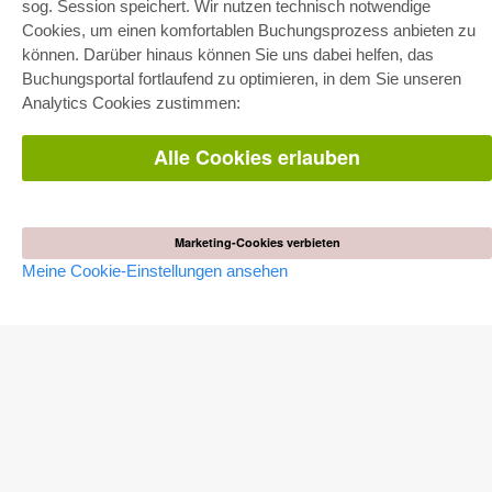
sog. Session speichert. Wir nutzen technisch notwendige
Fachbereichspakete
Pick & Choose
Cookies, um einen komfortablen Buchungsprozess anbieten zu
Bereitstellung von E-Books
können. Darüber hinaus können Sie uns dabei helfen, das
Häufig gestellte Fragen (FAQ)
Buchungsportal fortlaufend zu optimieren, in dem Sie unseren
Analytics Cookies zustimmen:
WEBSHOP
Alle Autoren
Alle Cookies erlauben
Versandkosten
AGB
AUTOR WERDEN
Marketing-Cookies verbieten
Dissertation publizieren
Habilitation publizieren
Meine Cookie-Einstellungen ansehen
Tagungsband publizieren
Forschungsbericht publizieren
Kongressband publizieren
VERLAG
Lizenzbedingungen
Widerrufsbelehrung
Impressum
Cookie-Einstellungen
Datenschutzerklärung