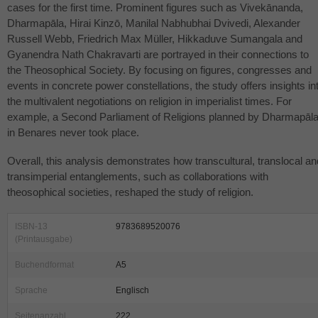
cases for the first time. Prominent figures such as Vivekānanda,
Dharmapāla, Hirai Kinzō, Manilal Nabhubhai Dvivedi, Alexander
Russell Webb, Friedrich Max Müller, Hikkaduve Sumangala and
Gyanendra Nath Chakravarti are portrayed in their connections to
the Theosophical Society. By focusing on figures, congresses and
events in concrete power constellations, the study offers insights in
the multivalent negotiations on religion in imperialist times. For
example, a Second Parliament of Religions planned by Dharmapāl
in Benares never took place.
Overall, this analysis demonstrates how transcultural, translocal an
transimperial entanglements, such as collaborations with
theosophical societies, reshaped the study of religion.
ISBN-13
9783689520076
(Printausgabe)
Buchendformat
A5
Sprache
Englisch
Seitenanzahl
222