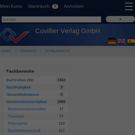
☰
Mein Konto
Warenkorb
Anmelden
0
Cuvillier Verlag GmbH
START
WEBSHOP
DETAILANSICHT
Fachbereiche
Buchreihen
(99)
1412
Nachhaltigkeit
3
Gesundheitswesen
3
Geisteswissenschaften
2403
Medienwissenschaften
17
Theologie
57
Philosophie
103
Rechtswissenschaft
427