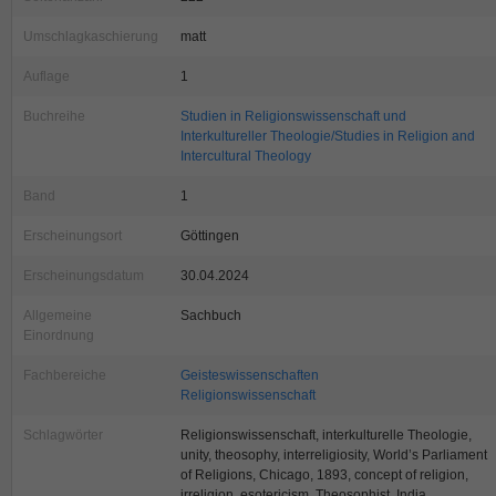
Umschlagkaschierung
matt
Auflage
1
Buchreihe
Studien in Religionswissenschaft und
Interkultureller Theologie/Studies in Religion and
Intercultural Theology
Band
1
Erscheinungsort
Göttingen
Erscheinungsdatum
30.04.2024
Allgemeine
Sachbuch
Einordnung
Fachbereiche
Geisteswissenschaften
Religionswissenschaft
Schlagwörter
Religionswissenschaft, interkulturelle Theologie,
unity, theosophy, interreligiosity, World’s Parliament
of Religions, Chicago, 1893, concept of religion,
irreligion, esotericism, Theosophist, India,