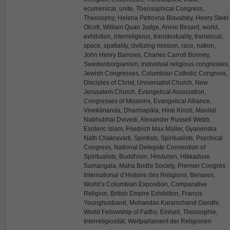
ecumenical, unite, Theosophical Congress,
Theosophy, Helena Petrovna Blavatsky, Henry Steel
Olcott, William Quan Judge, Annie Besant, world,
exhibition, interreligious, transtextuality, translocal,
space, spatiality, civilizing mission, race, nation,
John Henry Barrows, Charles Carroll Bonney,
Swedenborgianism, individual religious congresses,
Jewish Congresses, Columbian Catholic Congress,
Disciples of Christ, Universalist Church, New
Jerusalem Church, Evangelical Association,
Congresses of Missions, Evangelical Alliance,
Vivekānanda, Dharmapāla, Hirai Kinzō, Manilal
Nabhubhai Dvivedi, Alexander Russell Webb,
Esoteric Islam, Friedrich Max Müller, Gyanendra
Nath Chakravarti, Spiritists, Spiritualists, Psychical
Congress, National Delegate Convention of
Spiritualists, Buddhism, Hinduism, Hikkaduve
Sumangala, Maha Bodhi Society, Premier Congrès
International d’Histoire des Religions, Benares,
World’s Columbian Exposition, Comparative
Religion, British Empire Exhibition, Francis
Younghusband, Mohandas Karamchand Gandhi,
World Fellowship of Faiths, Einheit, Theosophie,
Interreligiosität, Weltparlament der Religionen