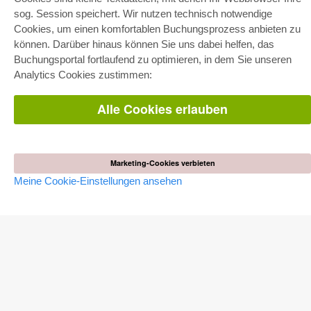
Gesamtpaket
sog. Session speichert. Wir nutzen technisch notwendige
Fachbereichspakete
Pick & Choose
Cookies, um einen komfortablen Buchungsprozess anbieten zu
Bereitstellung von E-Books
können. Darüber hinaus können Sie uns dabei helfen, das
Häufig gestellte Fragen (FAQ)
Buchungsportal fortlaufend zu optimieren, in dem Sie unseren
Analytics Cookies zustimmen:
WEBSHOP
Alle Autoren
Alle Cookies erlauben
Versandkosten
AGB
AUTOR WERDEN
Marketing-Cookies verbieten
Dissertation publizieren
Habilitation publizieren
Meine Cookie-Einstellungen ansehen
Tagungsband publizieren
Forschungsbericht publizieren
Kongressband publizieren
VERLAG
Lizenzbedingungen
Widerrufsbelehrung
Impressum
Cookie-Einstellungen
Datenschutzerklärung