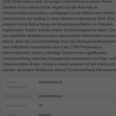
CSR
-Performance insb. bei jungen Unternehmen in einem frühen
Stadium ihres Lebenszyklus negativ auf das Ausmaß an
Unterinvestition auswirken, wohingegen sie bei älteren und reiferen
Unternehmen nur bedingt zu einer Abnahme ebendieser führt. Eine
entsprechende Betrachtung von Moderationseffekten im Rahmen
ergänzender Studien könnte weitere Erkenntnisgewinne liefern. Die
durchgeführte Mediationsanalyse dieser Arbeit liefert keine Hinweis
darauf, dass der Zusammenhang zwischen Managementkompete
und ineffizienten Investitionen durch die
CSR
-Performance
interveniert wird. Sofern zukünftige Studien einen signifikanten
Zusammenhang zwischen Management-kompetenz und Über- und
Unterinvestition finden, könnte in einem weiteren Schritt untersucht
werden, ob andere Mediatoren diesen Zusammenhang interveniere
ISBN-13
9783689528119
(Printausgabe)
ISBN-13 (E-Book)
9783689528126
Buchendformat
A5
Sprache
Deutsch