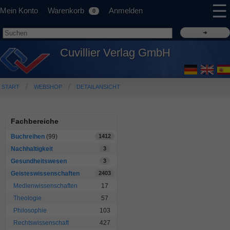
☰
Mein Konto
Warenkorb
Anmelden
0
Cuvillier Verlag GmbH
START
WEBSHOP
DETAILANSICHT
Fachbereiche
Buchreihen
(99)
1412
Nachhaltigkeit
3
Gesundheitswesen
3
Geisteswissenschaften
2403
Medienwissenschaften
17
Theologie
57
Philosophie
103
Rechtswissenschaft
427