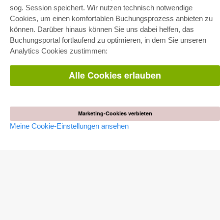
sog. Session speichert. Wir nutzen technisch notwendige
Gesamtpaket
Fachbereichspakete
Cookies, um einen komfortablen Buchungsprozess anbieten zu
Pick & Choose
können. Darüber hinaus können Sie uns dabei helfen, das
Bereitstellung von E-Books
Häufig gestellte Fragen (FAQ)
Buchungsportal fortlaufend zu optimieren, in dem Sie unseren
Analytics Cookies zustimmen:
WEBSHOP
Alle Cookies erlauben
Alle Autoren
Versandkosten
AGB
AUTOR WERDEN
Marketing-Cookies verbieten
Meine Cookie-Einstellungen ansehen
Dissertation publizieren
Habilitation publizieren
Tagungsband publizieren
Forschungsbericht publizieren
Kongressband publizieren
VERLAG
Lizenzbedingungen
Widerrufsbelehrung
Impressum
Cookie-Einstellungen