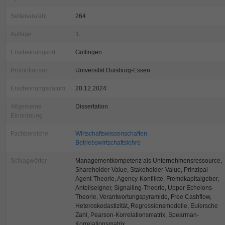
Seitenanzahl
264
Auflage
1.
Erscheinungsort
Göttingen
Promotionsort
Universität Duisburg-Essen
Erscheinungsdatum
20.12.2024
Allgemeine
Dissertation
Einordnung
Fachbereiche
Wirtschaftswissenschaften
Betriebswirtschaftslehre
Schlagwörter
Managementkompetenz als Unternehmensressource,
Shareholder-Value, Stakeholder-Value, Prinzipal-
Agent-Theorie, Agency-Konflikte, Fremdkapitalgeber,
Anteilseigner, Signalling-Theorie, Upper Echelons-
Theorie, Verantwortungspyramide, Free Cashflow,
Heteroskedastizität, Regressionsmodelle, Eulersche
Zahl, Pearson-Korrelationsmatrix, Spearman-
Korrelationsmatrix