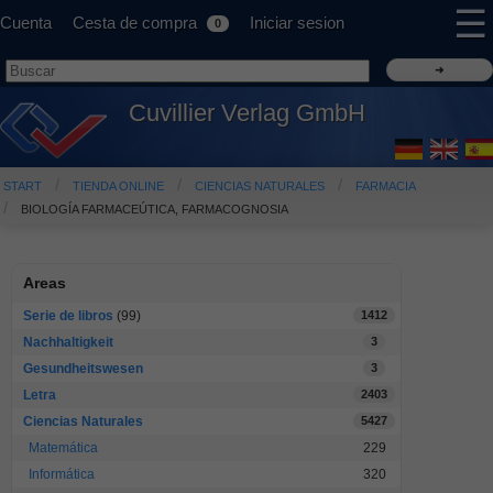
☰
Cuenta
Cesta de compra
Iniciar sesion
0
Cuvillier Verlag GmbH
START
TIENDA ONLINE
CIENCIAS NATURALES
FARMACIA
BIOLOGÍA FARMACEÚTICA, FARMACOGNOSIA
Areas
Serie de libros
(99)
1412
Nachhaltigkeit
3
Gesundheitswesen
3
Letra
2403
Ciencias Naturales
5427
Matemática
229
Informática
320