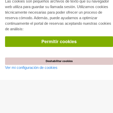
Las cookies son pequeños archivos de texto que su navegador
Paquete de especialidades
Pick & Choose
web utiliza para guardar su llamada sesión. Utilizamos cookies
Facilitación de E-Books
técnicamente necesarias para poder ofrecer un proceso de
Preguntas mas frequentes(FAQ)
reserva cómodo. Además, puede ayudarnos a optimizar
continuamente el portal de reservas aceptando nuestras cookies
TIENDA ONLINE
de análisis:
Todos los autores
Las devoluciones
Condiciones
Permitir cookies
AUTOR WERDEN
Publicar disertación
Deshabilitar cookies
Publicar habilitación
Publicar actas de congresos
Ver mi configuración de cookies
Publicar informe de investigación
Publicar volumen del congreso
EDITORIAL
Terminos de licencia
Politica de cancelacion
Impreso
Configuración de cookies
Política de privacidad