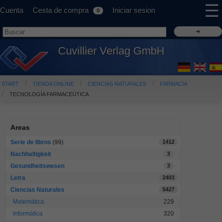
☰
Cuenta
Cesta de compra
Iniciar sesion
0
Cuvillier Verlag GmbH
START
TIENDA ONLINE
CIENCIAS NATURALES
FARMACIA
TECNOLOGÍA FARMACEÚTICA
Areas
Serie de libros
(99)
1412
Nachhaltigkeit
3
Gesundheitswesen
3
Letra
2403
Ciencias Naturales
5427
Matemática
229
Informática
320