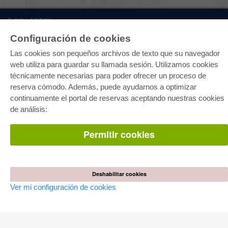
E-COLLECTION
Paquete entero
Configuración de cookies
Paquete de especialidades
Pick & Choose
Las cookies son pequeños archivos de texto que su navegador
Facilitación de E-Books
web utiliza para guardar su llamada sesión. Utilizamos cookies
Preguntas mas frequentes(FAQ)
técnicamente necesarias para poder ofrecer un proceso de
reserva cómodo. Además, puede ayudarnos a optimizar
TIENDA ONLINE
continuamente el portal de reservas aceptando nuestras cookies
Todos los autores
de análisis:
Las devoluciones
Condiciones
Permitir cookies
AUTOR WERDEN
Publicar disertación
Publicar habilitación
Publicar actas de congresos
Deshabilitar cookies
Publicar informe de investigación
Ver mi configuración de cookies
Publicar volumen del congreso
EDITORIAL
Terminos de licencia