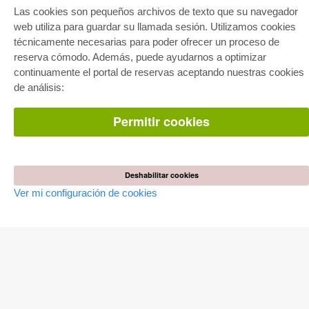
Las cookies son pequeños archivos de texto que su navegador
Paquete entero
web utiliza para guardar su llamada sesión. Utilizamos cookies
Paquete de especialidades
Pick & Choose
técnicamente necesarias para poder ofrecer un proceso de
Facilitación de E-Books
reserva cómodo. Además, puede ayudarnos a optimizar
Preguntas mas frequentes(FAQ)
continuamente el portal de reservas aceptando nuestras cookies
de análisis:
TIENDA ONLINE
Todos los autores
Permitir cookies
Las devoluciones
Condiciones
AUTOR WERDEN
Deshabilitar cookies
Publicar disertación
Publicar habilitación
Ver mi configuración de cookies
Publicar actas de congresos
Publicar informe de investigación
Publicar volumen del congreso
EDITORIAL
Terminos de licencia
Politica de cancelacion
Impreso
Configuración de cookies