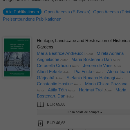
Alle Publikationen
Open Access (E-Books)
Open Access (Print
Preisentbundene Publikationen
Heritage, Landscape and Restoration of Historica
Gardens
Maria Beatrice Andreucci
Mirela Adriana
Autor
Anghelache
Maria Bostenaru Dan
Autor
Autor
Cerasella Crăciun
Jeroen de Vries
Autor
Autor
Albert Fekete
Pia Fricker
Atena-Ioana
Autor
Autor
Gârjoabă
Ștefania-Roxana Halmagi
Autor
Autor
Constantin Hostiuc
Maria Chiara Pozzana
Autor
Attila Tóth
Hartmut Troll
Maria
Autor
Autor
Autor
Bostenaru Dan
Editor
EUR 65,88
EUR 46,68