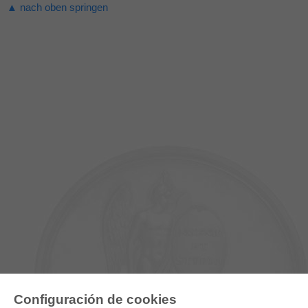
▲ nach oben springen
Configuración de cookies
E-COLLECTION