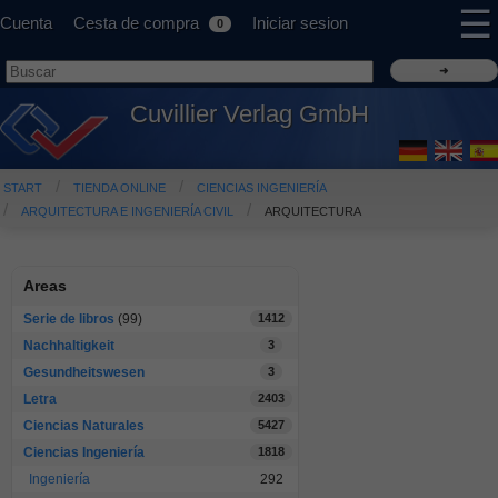
☰
Cuenta
Cesta de compra
Iniciar sesion
0
Cuvillier Verlag GmbH
START
TIENDA ONLINE
CIENCIAS INGENIERÍA
ARQUITECTURA E INGENIERÍA CIVIL
ARQUITECTURA
Areas
Serie de libros
(99)
1412
Nachhaltigkeit
3
Gesundheitswesen
3
Letra
2403
Ciencias Naturales
5427
Ciencias Ingeniería
1818
Ingeniería
292