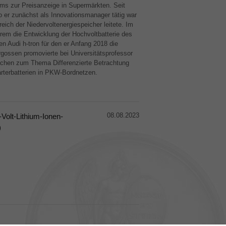
ems zur Preisanzeige in Supermärkten. Seit
 er zunächst als Innovationsmanager tätig war
ich der Niedervoltenergiespeicher leitete. Im
rem die Entwicklung der Hochvoltbatterie des
n Audi h-tron für den er Anfang 2018 die
gossen promovierte bei Universitätsprofessor
chen zum Thema Differenzierte Betrachtung
rterbatterien in
PKW
-Bordnetzen.
08.08.2023
Volt-Lithium-Ionen-
)