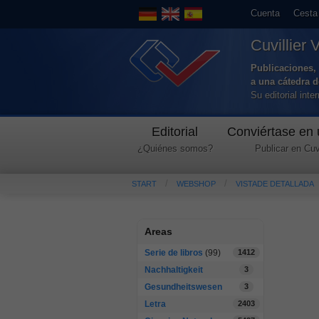
Cuenta
Cesta
Cuvillier 
Publicaciones, 
a una cátedra 
Su editorial int
Editorial
Conviértase en 
¿Quiénes somos?
Publicar en Cuvi
START
WEBSHOP
VISTADE DETALLADA
Areas
Serie de libros
(99)
1412
Nachhaltigkeit
3
Gesundheitswesen
3
Letra
2403