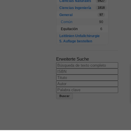
Ciencias Naturales
5427
Ciencias Ingeniería
1818
General
97
Común
90
Equitación
6
Leitlinien Unfallchirurgie
5. Auflage bestellen
Erweiterte Suche