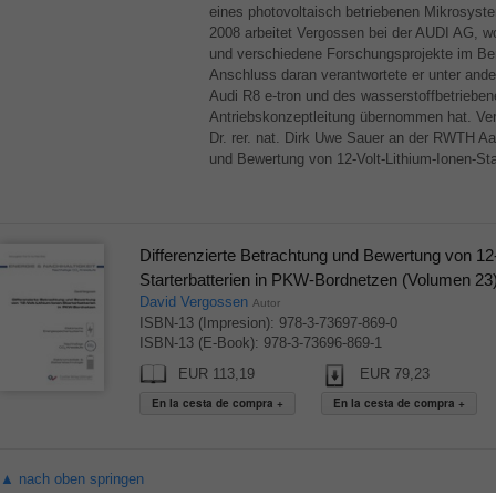
eines photovoltaisch betriebenen Mikrosyst
2008 arbeitet Vergossen bei der
AUDI
AG, wo
und verschiedene Forschungsprojekte im Bere
Anschluss daran verantwortete er unter ande
Audi R8 e-tron und des wasserstoffbetriebene
Antriebskonzeptleitung übernommen hat. Ver
Dr. rer. nat. Dirk Uwe Sauer an der
RWTH
Aa
und Bewertung von 12-Volt-Lithium-Ionen-Sta
Differenzierte Betrachtung und Bewertung von 12-
Starterbatterien in PKW-Bordnetzen (Volumen 23
David Vergossen
Autor
ISBN-13 (Impresion): 978-3-73697-869-0
ISBN-13 (E-Book): 978-3-73696-869-1
EUR 113,19
EUR 79,23
▲ nach oben springen