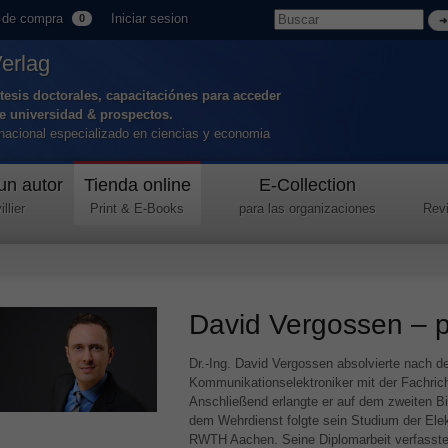
 de compra
Iniciar sesion
0
Verlag
tesis doctorales, capacitaciónes para acceder
de universidad & prospectos.
ernacional especializado en ciencias y economia
un autor
Tienda online
E-Collection
llier
Print & E-Books
para las organizaciones
Revi
David Vergossen – pe
Dr.-Ing. David Vergossen absolvierte nach d
Kommunikationselektroniker mit der Fachric
Anschließend erlangte er auf dem zweiten B
dem Wehrdienst folgte sein Studium der Elek
RWTH
Aachen. Seine Diplomarbeit verfasst