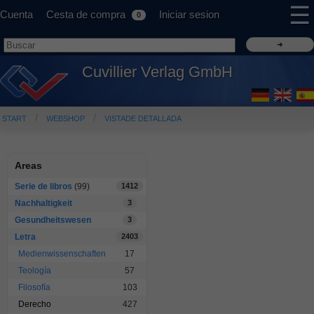
☰
Cuenta
Cesta de compra
Iniciar sesion
0
Cuvillier Verlag GmbH
START
WEBSHOP
VISTADE DETALLADA
Areas
Serie de libros
(99)
1412
Nachhaltigkeit
3
Gesundheitswesen
3
Letra
2403
Medienwissenschaften
17
Teología
57
Filosofía
103
Derecho
427