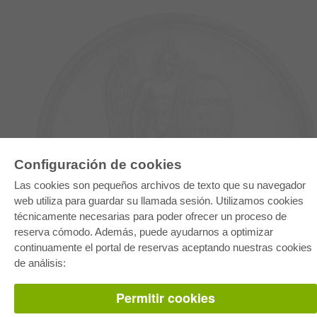
Configuración de cookies
E-COLLECTION
Las cookies son pequeños archivos de texto que su navegador
Paquete entero
web utiliza para guardar su llamada sesión. Utilizamos cookies
Paquete de especialidades
técnicamente necesarias para poder ofrecer un proceso de
Pick & Choose
Facilitación de E-Books
reserva cómodo. Además, puede ayudarnos a optimizar
Preguntas mas frequentes(FAQ)
continuamente el portal de reservas aceptando nuestras cookies
de análisis:
TIENDA ONLINE
Todos los autores
Permitir cookies
Las devoluciones
Condiciones