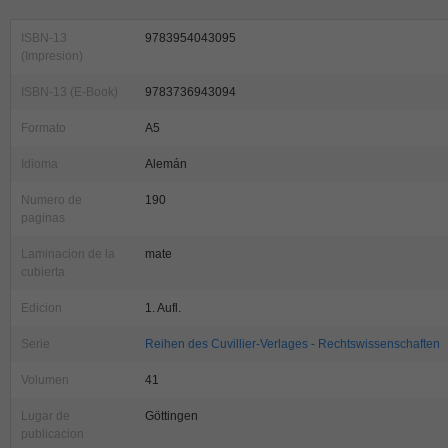
ISBN-13
9783954043095
(Impresion)
ISBN-13 (E-Book)
9783736943094
Formato
A5
Idioma
Alemán
Numero de
190
paginas
Laminacion de la
mate
cubierta
Edicion
1. Aufl.
Serie
Reihen des Cuvillier-Verlages - Rechtswissenschaften
Volumen
41
Lugar de
Göttingen
publicacion