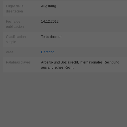
Lugar de la
Augsburg
disertacion
Fecha de
14.12.2012
publicacion
Clasificacion
Tesis doctoral
simple
Area
Derecho
Palabras claves
Arbeits- und Sozialrecht, Internationales Recht und
ausländisches Recht