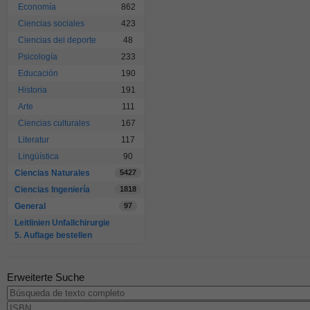
Economía
862
Ciencias sociales
423
Ciencias del deporte
48
Psicología
233
Educación
190
Historia
191
Arte
111
Ciencias culturales
167
Literatur
117
Lingüística
90
Ciencias Naturales
5427
Ciencias Ingeniería
1818
General
97
Leitlinien Unfallchirurgie
5. Auflage bestellen
Erweiterte Suche