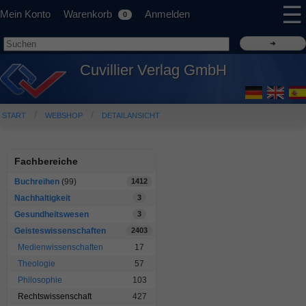
☰
Mein Konto
Warenkorb
Anmelden
0
Cuvillier Verlag GmbH
START
WEBSHOP
DETAILANSICHT
Fachbereiche
Buchreihen
(99)
1412
Nachhaltigkeit
3
Gesundheitswesen
3
Geisteswissenschaften
2403
Medienwissenschaften
17
Theologie
57
Philosophie
103
Rechtswissenschaft
427