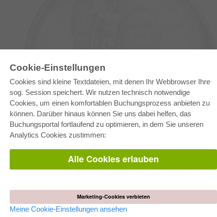
Cookie-Einstellungen
E-COLLECTION
Cookies sind kleine Textdateien, mit denen Ihr Webbrowser Ihre
Gesamtpaket
sog. Session speichert. Wir nutzen technisch notwendige
Fachbereichspakete
Cookies, um einen komfortablen Buchungsprozess anbieten zu
Pick & Choose
Bereitstellung von E-Books
können. Darüber hinaus können Sie uns dabei helfen, das
Häufig gestellte Fragen (FAQ)
Buchungsportal fortlaufend zu optimieren, in dem Sie unseren
Analytics Cookies zustimmen:
WEBSHOP
Alle Autoren
Alle Cookies erlauben
Versandkosten
AGB
AUTOR WERDEN
Marketing-Cookies verbieten
Dissertation publizieren
Meine Cookie-Einstellungen ansehen
Habilitation publizieren