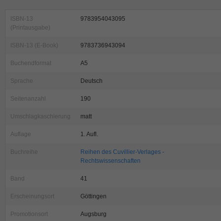
ISBN-13
9783954043095
(Printausgabe)
ISBN-13 (E-Book)
9783736943094
Buchendformat
A5
Sprache
Deutsch
Seitenanzahl
190
Umschlagkaschierung
matt
Auflage
1. Aufl.
Buchreihe
Reihen des Cuvillier-Verlages -
Rechtswissenschaften
Band
41
Erscheinungsort
Göttingen
Promotionsort
Augsburg