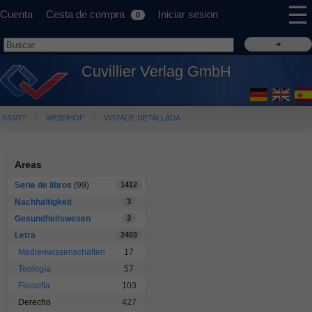
☰
Cuenta
Cesta de compra
Iniciar sesion
0
Cuvillier Verlag GmbH
START
WEBSHOP
VISTADE DETALLADA
Areas
Serie de libros
(99)
1412
Nachhaltigkeit
3
Gesundheitswesen
3
Letra
2403
Medienwissenschaften
17
Teología
57
Filosofía
103
Derecho
427