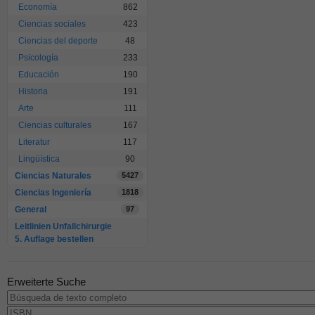
Economía
862
Ciencias sociales
423
Ciencias del deporte
48
Psicología
233
Educación
190
Historia
191
Arte
111
Ciencias culturales
167
Literatur
117
Lingüística
90
Ciencias Naturales
5427
Ciencias Ingeniería
1818
General
97
Leitlinien Unfallchirurgie
5. Auflage bestellen
Erweiterte Suche