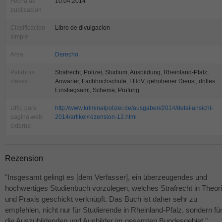
Fecha de
10.04.2014
publicacion
Clasificacion
Libro de divulgacion
simple
Area
Derecho
Palabras
Strafrecht, Polizei, Studium, Ausbildung, Rheinland-Pfalz,
claves
Anwärter, Fachhochschule, FHöV, gehobener Dienst, drittes
Einstiegsamt, Schema, Prüfung
URL para
http://www.kriminalpolizei.de/ausgaben/2014/detailansicht-
pagina web
2014/artikel/rezension-12.html
externa
Rezension
"Insgesamt gelingt es [dem Verfasser], ein überzeugendes und
hochwertiges Studienbuch vorzulegen, welches Strafrecht in Theor
und Praxis geschickt verknüpft. Das Buch ist daher sehr zu
empfehlen, nicht nur für Studierende in Rheinland-Pfalz, sondern fü
die Auszubildenden und Ausbilder im gesamten Bundesgebiet."