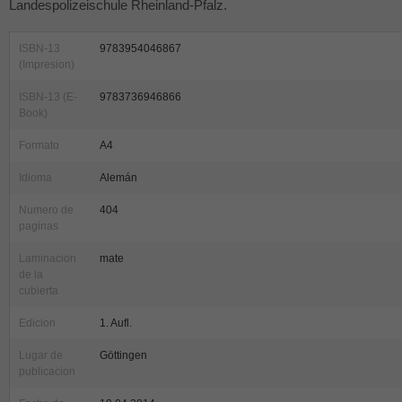
Landespolizeischule Rheinland-Pfalz.
ISBN-13
9783954046867
(Impresion)
ISBN-13 (E-
9783736946866
Book)
Formato
A4
Idioma
Alemán
Numero de
404
paginas
Laminacion
mate
de la
cubierta
Edicion
1. Aufl.
Lugar de
Göttingen
publicacion