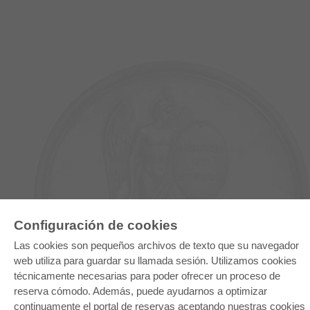
E-COLLECTION
Configuración de cookies
Paquete entero
Las cookies son pequeños archivos de texto que su navegador
Paquete de especialidades
web utiliza para guardar su llamada sesión. Utilizamos cookies
Pick & Choose
Facilitación de E-Books
técnicamente necesarias para poder ofrecer un proceso de
Preguntas mas frequentes(FAQ)
reserva cómodo. Además, puede ayudarnos a optimizar
continuamente el portal de reservas aceptando nuestras cookies