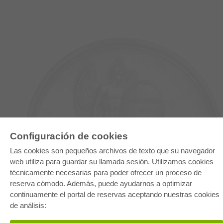
Configuración de cookies
Las cookies son pequeños archivos de texto que su navegador
E-COLLECTION
web utiliza para guardar su llamada sesión. Utilizamos cookies
Paquete entero
técnicamente necesarias para poder ofrecer un proceso de
Paquete de especialidades
Pick & Choose
reserva cómodo. Además, puede ayudarnos a optimizar
Facilitación de E-Books
continuamente el portal de reservas aceptando nuestras cookies
Preguntas mas frequentes(FAQ)
de análisis:
TIENDA ONLINE