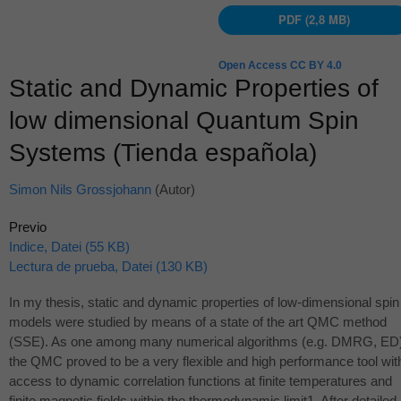
PDF (2,8 MB)
Open Access CC BY 4.0
Static and Dynamic Properties of
low dimensional Quantum Spin
Systems (Tienda española)
Simon Nils Grossjohann
(Autor)
Previo
Indice, Datei (55 KB)
Lectura de prueba, Datei (130 KB)
In my thesis, static and dynamic properties of low-dimensional spin
models were studied by means of a state of the art
QMC
method
(
SSE
). As one among many numerical algorithms (e.g.
DMRG
, ED
the
QMC
proved to be a very flexible and high performance tool wit
access to dynamic correlation functions at finite temperatures and
finite magnetic fields within the thermodynamic limit1. After detailed