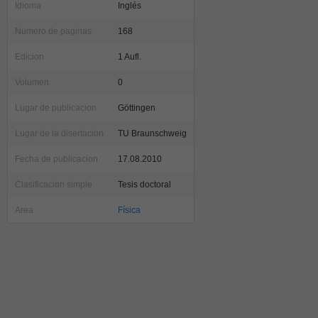
Idioma
Inglés
Numero de paginas
168
Edicion
1 Aufl.
Volumen
0
Lugar de publicacion
Göttingen
Lugar de la disertacion
TU Braunschweig
Fecha de publicacion
17.08.2010
Clasificacion simple
Tesis doctoral
Area
Física