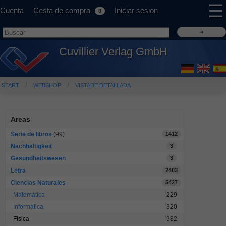
☰
Cuenta
Cesta de compra
Iniciar sesion
0
Cuvillier Verlag GmbH
START
WEBSHOP
VISTADE DETALLADA
Areas
Serie de libros
(99)
1412
Nachhaltigkeit
3
Gesundheitswesen
3
Letra
2403
Ciencias Naturales
5427
Matemática
229
Informática
320
Física
982