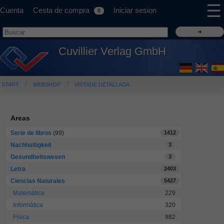
☰
Cuenta
Cesta de compra
Iniciar sesion
0
Cuvillier Verlag GmbH
START
WEBSHOP
VISTADE DETALLADA
Areas
Serie de libros
(99)
1412
Nachhaltigkeit
3
Gesundheitswesen
3
Letra
2403
Ciencias Naturales
5427
Matemática
229
Informática
320
Física
982