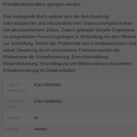
Kristallisationsmilieus gezogen werden.
Das vorliegende Buch widmet sich der Beschreibung
mikroskopischer und mikroanalytischer Untersuchungstechniken
von akzessorischem Zirkon. Zudem gelangen aktuelle Ergebnisse
zu ausgewählten Forschungsfragen in Verbindung mit dem Mineral
zur Vorstellung. Neben der Problematik des Kristallwachstums und
seiner Steuerung durch verschiedene Faktoren werden die
Phänomene der Kristallzonierung, Einschlussbildung,
Metamiktisierung, Verzwillingung und Metamorphose-induzierten
Kristallzersetzung im Detail erläutert.
ISBN-13
9783736995901
(Impresion)
ISBN-13 (E-
9783736985902
Book)
Formato
A5
Idioma
Alemán