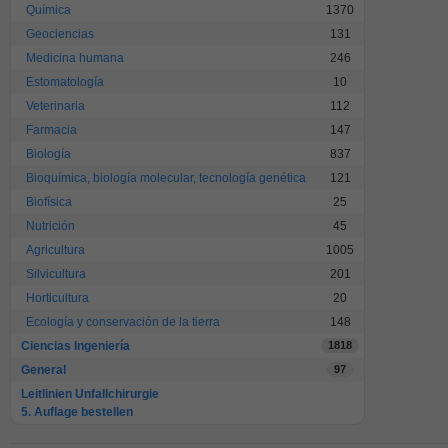
Química
1370
Geociencias
131
Medicina humana
246
Estomatología
10
Veterinaria
112
Farmacia
147
Biología
837
Bioquímica, biología molecular, tecnología genética
121
Biofísica
25
Nutrición
45
Agricultura
1005
Silvicultura
201
Horticultura
20
Ecología y conservación de la tierra
148
Ciencias Ingeniería
1818
General
97
Leitlinien Unfallchirurgie
5. Auflage bestellen