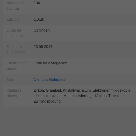
Numero de
136
paginas
Edicion
1. Aufl.
Lugar de
Göttingen
publicacion
Fecha de
23.08.2017
publicacion
Clasificacion
Libro de divulgacion
simple
Area
Ciencias Naturales
Palabras
Zirkon, Granitoid, Kristallwachstum, Elektronenmikroskopie,
claves
Lichtmikroskopie, Metamiktisierung, HAbitus, Tracht,
Zwillingsbildung