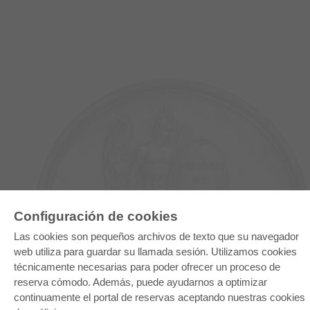
Configuración de cookies
Las cookies son pequeños archivos de texto que su navegador
E-COLLECTION
web utiliza para guardar su llamada sesión. Utilizamos cookies
Paquete entero
técnicamente necesarias para poder ofrecer un proceso de
Paquete de especialidades
Pick & Choose
reserva cómodo. Además, puede ayudarnos a optimizar
Facilitación de E-Books
continuamente el portal de reservas aceptando nuestras cookies
Preguntas mas frequentes(FAQ)