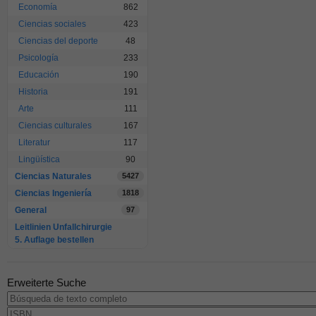
Economía
862
Ciencias sociales
423
Ciencias del deporte
48
Psicología
233
Educación
190
Historia
191
Arte
111
Ciencias culturales
167
Literatur
117
Lingüística
90
Ciencias Naturales
5427
Ciencias Ingeniería
1818
General
97
Leitlinien Unfallchirurgie
5. Auflage bestellen
Erweiterte Suche