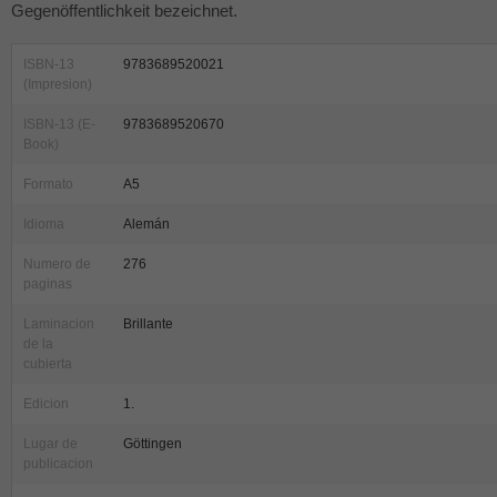
Gegenöffentlichkeit bezeichnet.
ISBN-13
9783689520021
(Impresion)
ISBN-13 (E-
9783689520670
Book)
Formato
A5
Idioma
Alemán
Numero de
276
paginas
Laminacion
Brillante
de la
cubierta
Edicion
1.
Lugar de
Göttingen
publicacion