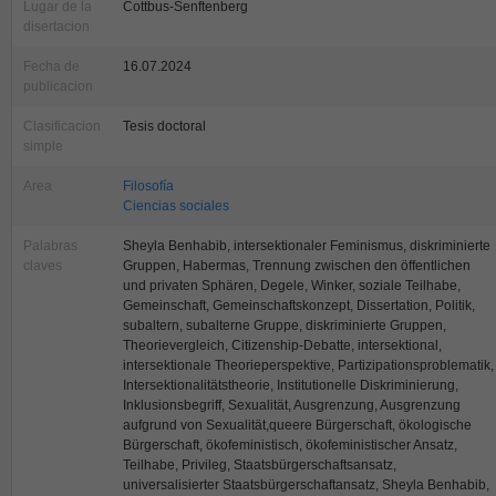
Lugar de la
Cottbus-Senftenberg
disertacion
Fecha de
16.07.2024
publicacion
Clasificacion
Tesis doctoral
simple
Area
Filosofía
Ciencias sociales
Palabras
Sheyla Benhabib, intersektionaler Feminismus, diskriminierte
claves
Gruppen, Habermas, Trennung zwischen den öffentlichen
und privaten Sphären, Degele, Winker, soziale Teilhabe,
Gemeinschaft, Gemeinschaftskonzept, Dissertation, Politik,
subaltern, subalterne Gruppe, diskriminierte Gruppen,
Theorievergleich, Citizenship-Debatte, intersektional,
intersektionale Theorieperspektive, Partizipationsproblematik,
Intersektionalitätstheorie, Institutionelle Diskriminierung,
Inklusionsbegriff, Sexualität, Ausgrenzung, Ausgrenzung
aufgrund von Sexualität,queere Bürgerschaft, ökologische
Bürgerschaft, ökofeministisch, ökofeministischer Ansatz,
Teilhabe, Privileg, Staatsbürgerschaftsansatz,
universalisierter Staatsbürgerschaftansatz, Sheyla Benhabib,