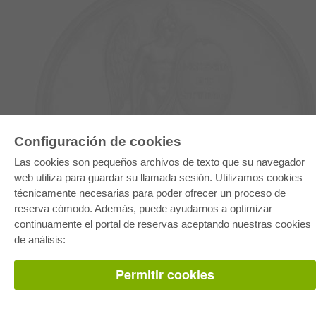
Configuración de cookies
E-COLLECTION
Paquete entero
Las cookies son pequeños archivos de texto que su navegador
Paquete de especialidades
web utiliza para guardar su llamada sesión. Utilizamos cookies
Pick & Choose
Facilitación de E-Books
técnicamente necesarias para poder ofrecer un proceso de
Preguntas mas frequentes(FAQ)
reserva cómodo. Además, puede ayudarnos a optimizar
continuamente el portal de reservas aceptando nuestras cookies
TIENDA ONLINE
de análisis:
Todos los autores
Las devoluciones
Permitir cookies
Condiciones
AUTOR WERDEN