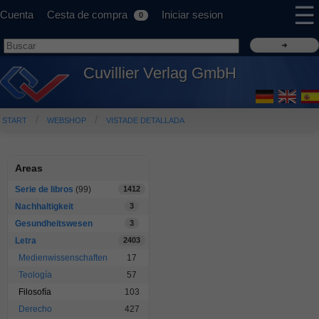
☰
Cuenta
Cesta de compra
Iniciar sesion
0
Cuvillier Verlag GmbH
START
WEBSHOP
VISTADE DETALLADA
Areas
Serie de libros
(99)
1412
Nachhaltigkeit
3
Gesundheitswesen
3
Letra
2403
Medienwissenschaften
17
Teología
57
Filosofía
103
Derecho
427