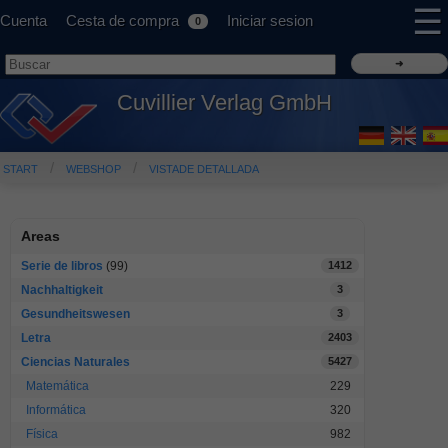
☰
Cuenta
Cesta de compra
Iniciar sesion
0
Cuvillier Verlag GmbH
START
WEBSHOP
VISTADE DETALLADA
Areas
Serie de libros
(99)
1412
Nachhaltigkeit
3
Gesundheitswesen
3
Letra
2403
Ciencias Naturales
5427
Matemática
229
Informática
320
Física
982