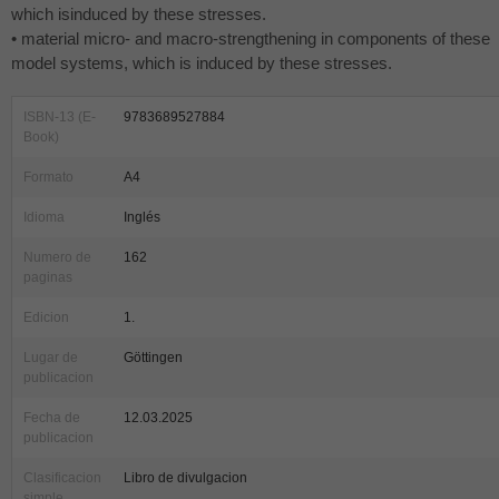
which isinduced by these stresses.
• material micro- and macro-strengthening in components of these
model systems, which is induced by these stresses.
ISBN-13 (E-
9783689527884
Book)
Formato
A4
Idioma
Inglés
Numero de
162
paginas
Edicion
1.
Lugar de
Göttingen
publicacion
Fecha de
12.03.2025
publicacion
Clasificacion
Libro de divulgacion
simple