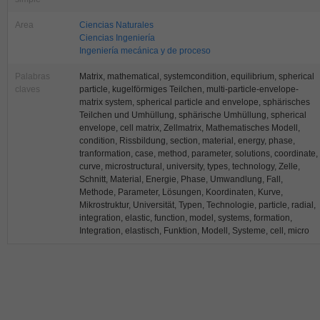
Area
Ciencias Naturales
Ciencias Ingeniería
Ingeniería mecánica y de proceso
Palabras
Matrix, mathematical, systemcondition, equilibrium, spherical
claves
particle, kugelförmiges Teilchen, multi-particle-envelope-
matrix system, spherical particle and envelope, sphärisches
Teilchen und Umhüllung, sphärische Umhüllung, spherical
envelope, cell matrix, Zellmatrix, Mathematisches Modell,
condition, Rissbildung, section, material, energy, phase,
tranformation, case, method, parameter, solutions, coordinate,
curve, microstructural, university, types, technology, Zelle,
Schnitt, Material, Energie, Phase, Umwandlung, Fall,
Methode, Parameter, Lösungen, Koordinaten, Kurve,
Mikrostruktur, Universität, Typen, Technologie, particle, radial,
integration, elastic, function, model, systems, formation,
Integration, elastisch, Funktion, Modell, Systeme, cell, micro