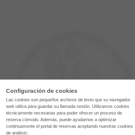
Configuración de cookies
Las cookies son pequeños archivos de texto que su navegador
E-COLLECTION
web utiliza para guardar su llamada sesión. Utilizamos cookies
Paquete entero
técnicamente necesarias para poder ofrecer un proceso de
Paquete de especialidades
Pick & Choose
reserva cómodo. Además, puede ayudarnos a optimizar
Facilitación de E-Books
continuamente el portal de reservas aceptando nuestras cookies
Preguntas mas frequentes(FAQ)
de análisis: