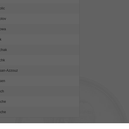
olic
olov
kowa
k
chak
chk
san-Azzouz
sen
sch
sche
sche
Letzte »