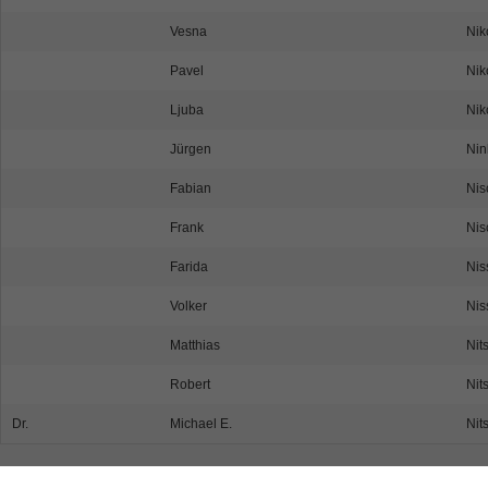
Vesna
Nik
Pavel
Nik
Ljuba
Ni
Jürgen
Nin
Fabian
Nis
Frank
Nis
Farida
Nis
Volker
Nis
Matthias
Nit
Robert
Nit
Dr.
Michael E.
Nit
« Erste
‹ Vorherige
1
2
3
4
5
Nächste ›