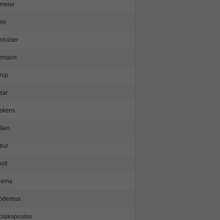
meier
mi
nhüser
ermann
rop
sar
skens
ßen
bur
olt
iema
kodemus
olakopoulos