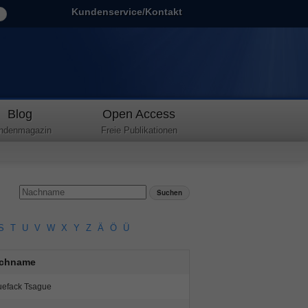
Kundenservice/Kontakt
Blog
Open Access
ndenmagazin
Freie Publikationen
S
T
U
V
W
X
Y
Z
Ä
Ö
Ü
chname
efack Tsague