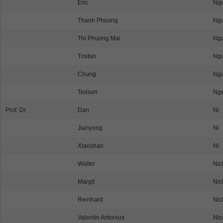
Eric
Ngu
Thanh Phuong
Ng
Thi Phuong Mai
Ng
Tristan
Ng
Chung
Ngu
Tedson
Ng
Prof. Dr.
Dan
Ni
Jianyong
Ni
Xiaoshan
Ni
Walter
Nic
Margit
Nic
Reinhard
Nic
Valentin Antonius
Nic