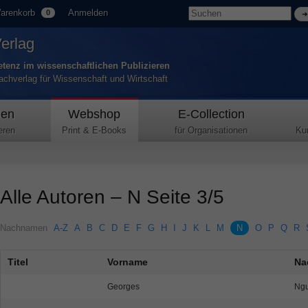
arenkorb
Anmelden
0
Verlag
tenz im wissenschaftlichen Publizieren
Fachverlag für Wissenschaft und Wirtschaft
den
Webshop
E-Collection
eren
Print & E-Books
für Organisationen
Ku
Alle Autoren – N Seite 3/5
Nachnamen
A-Z
A
B
C
D
E
F
G
H
I
J
K
L
M
N
O
P
Q
R
Titel
Vorname
Na
Georges
Ngu