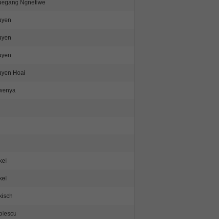
egang Ngnetiwe
uyen
uyen
uyen
yen Hoai
wenya
kel
kel
kisch
olescu