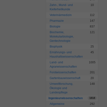
Zahn-, Mund- und
10
Kieferheilkunde
Veterinärmedizin
112
Pharmazie
147
Biologie
837
Biochemie,
121
Molekularbiologie,
Gentechnologie
Biophysik
25
Ernährungs- und
45
Haushaltswissenschaften
Land- und
1005
Agrarwissenschaften
Forstwissenschaften
201
Gartenbauwissenschaft
20
Umweltforschung,
148
Ökologie und
Landespflege
Ingenieurwissenschaften
1818
Allgemeine
292