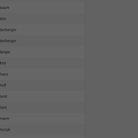
ebaum
den
derberger
derberger
fanger
find
haus
hoff
land
lsen
emann
mczyk