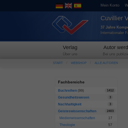
Mein Konto
W
Cuvillier 
37 Jahre Kompe
Internationaler 
Verlag
Autor wer
Über uns
Bei uns publizi
START
WEBSHOP
ALLE AUTOREN
Fachbereiche
Buchreihen
(99)
1412
Gesundheitswesen
3
Nachhaltigkeit
3
Geisteswissenschaften
2403
Medienwissenschaften
17
Theologie
57