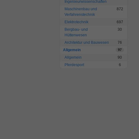
Ingenieurwissenschaften
Maschinenbau und
872
Verfahrenstechnik
Elektrotechnik
697
Bergbau- und
30
Hüttenwesen
Architektur und Bauwesen
76
Allgemein
97
Allgemein
90
Pferdesport
6