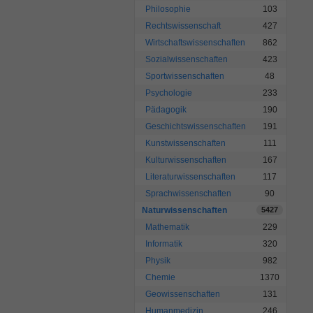
Philosophie
103
Rechtswissenschaft
427
Wirtschaftswissenschaften
862
Sozialwissenschaften
423
Sportwissenschaften
48
Psychologie
233
Pädagogik
190
Geschichtswissenschaften
191
Kunstwissenschaften
111
Kulturwissenschaften
167
Literaturwissenschaften
117
Sprachwissenschaften
90
Naturwissenschaften
5427
Mathematik
229
Informatik
320
Physik
982
Chemie
1370
Geowissenschaften
131
Humanmedizin
246