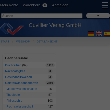
☰
Mein Konto
Warenkorb
Anmelden
0
Cuvillier Verlag GmbH
START
WEBSHOP
DETAILANSICHT
Fachbereiche
Buchreihen
(99)
1412
Nachhaltigkeit
3
Gesundheitswesen
3
Geisteswissenschaften
2403
Medienwissenschaften
16
Theologie
57
Philosophie
103
Rechtswissenschaft
427