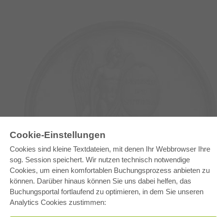
E-COLLECTION
Cookie-Einstellungen
Gesamtpaket
Cookies sind kleine Textdateien, mit denen Ihr Webbrowser Ihre
Fachbereichspakete
sog. Session speichert. Wir nutzen technisch notwendige
Pick & Choose
Bereitstellung von E-Books
Cookies, um einen komfortablen Buchungsprozess anbieten zu
Häufig gestellte Fragen (FAQ)
können. Darüber hinaus können Sie uns dabei helfen, das
Buchungsportal fortlaufend zu optimieren, in dem Sie unseren
WEBSHOP
Analytics Cookies zustimmen:
Alle Autoren