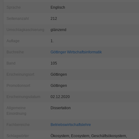
Sprache
Englisch
Seitenanzahl
212
Umschlagkaschierung
glänzend
Auflage
1.
Buchreihe
Göttinger Wirtschaftsinformatik
Band
105
Erscheinungsort
Göttingen
Promotionsort
Göttingen
Erscheinungsdatum
02.12.2020
Allgemeine
Dissertation
Einordnung
Fachbereiche
Betriebswirtschaftslehre
Schlagwörter
Ökosystem, Ecosystem, Geschäftsökosystem,