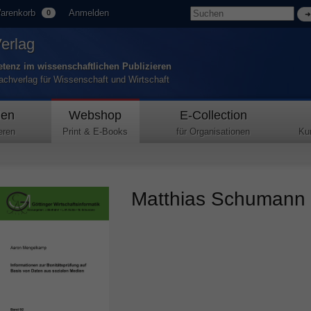
arenkorb
Anmelden
0
Verlag
tenz im wissenschaftlichen Publizieren
Fachverlag für Wissenschaft und Wirtschaft
den
Webshop
E-Collection
eren
Print & E-Books
für Organisationen
Ku
Matthias Schumann –