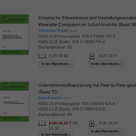
Empirische Erkenntnisse und Gestaltungsansätz
Wearable Computern im Industriesektor (Band 96
Sebastian Hobert
Autor
ISBN-13 (Printausgabe): 978-3-73699-794-3
ISBN-13 (E-Book): 978-3-73698-794-4
Buchendformat: A5
EUR 69,90
EUR 20,97
Unternehmensfinanzierung mit Peer-to-Peer-gestü
(Band 72)
Arne Frerichs
Autor
ISBN-13 (Printausgabe): 978-3-95404-624-9
ISBN-13 (E-Book): 978-3-73694-624-8
Buchendformat: A5
EUR 56,10
EUR
EUR 16,83
53,30