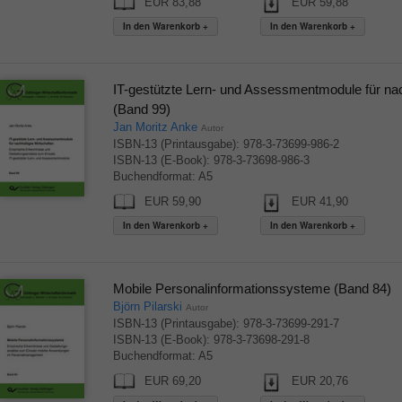
EUR 83,88
EUR 59,88
IT-gestützte Lern- und Assessmentmodule für nac
(Band 99)
Jan Moritz Anke
Autor
ISBN-13 (Printausgabe): 978-3-73699-986-2
ISBN-13 (E-Book): 978-3-73698-986-3
Buchendformat: A5
EUR 59,90
EUR 41,90
Mobile Personalinformationssysteme (Band 84)
Björn Pilarski
Autor
ISBN-13 (Printausgabe): 978-3-73699-291-7
ISBN-13 (E-Book): 978-3-73698-291-8
Buchendformat: A5
EUR 69,20
EUR 20,76