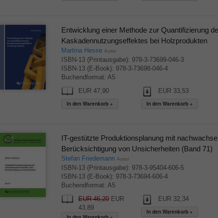
Entwicklung einer Methode zur Quantifizierung d
Kaskadennutzungseffektes bei Holzprodukten
Martina Hesse
Autor
ISBN-13 (Printausgabe): 978-3-73699-046-3
ISBN-13 (E-Book): 978-3-73698-046-4
Buchendformat: A5
EUR 47,90
EUR 33,53
IT-gestützte Produktionsplanung mit nachwachse
Berücksichtigung von Unsicherheiten (Band 71)
Stefan Friedemann
Autor
ISBN-13 (Printausgabe): 978-3-95404-606-5
ISBN-13 (E-Book): 978-3-73694-606-4
Buchendformat: A5
EUR 46,20
EUR
EUR 32,34
43,89