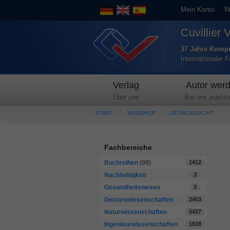
Mein Konto
W
Cuvillier 
37 Jahre Kompe
Internationaler 
Verlag
Autor wer
Über uns
Bei uns publizi
START
WEBSHOP
DETAILANSICHT
Fachbereiche
Buchreihen
(99)
1412
Nachhaltigkeit
3
Gesundheitswesen
3
Geisteswissenschaften
2403
Naturwissenschaften
5427
Ingenieurwissenschaften
1818