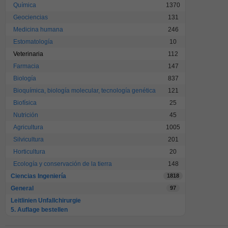
Química
1370
Geociencias
131
Medicina humana
246
Estomatología
10
Veterinaria
112
Farmacia
147
Biología
837
Bioquímica, biología molecular, tecnología genética
121
Biofísica
25
Nutrición
45
Agricultura
1005
Silvicultura
201
Horticultura
20
Ecología y conservación de la tierra
148
Ciencias Ingeniería
1818
General
97
Leitlinien Unfallchirurgie
5. Auflage bestellen