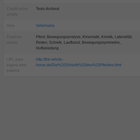
Clasificacion
Tesis doctoral
simple
Area
Veterinaria
Palabras
Pferd, Bewegungsanalyse, Kinematik, Kinetik, Lateralität,
claves
Reiten, Schiefe, Laufband, Bewegungssymmetrie,
Hufbelastung
URL para
http://the-whole-
pagina web
horse.de/Die%20Schiefe%20des%20Pferdes.html
externa