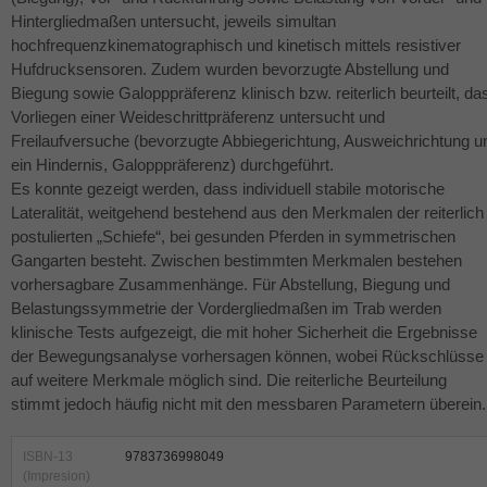
Hintergliedmaßen untersucht, jeweils simultan
hochfrequenzkinematographisch und kinetisch mittels resistiver
Hufdrucksensoren. Zudem wurden bevorzugte Abstellung und
Biegung sowie Galopppräferenz klinisch bzw. reiterlich beurteilt, da
Vorliegen einer Weideschrittpräferenz untersucht und
Freilaufversuche (bevorzugte Abbiegerichtung, Ausweichrichtung 
ein Hindernis, Galopppräferenz) durchgeführt.
Es konnte gezeigt werden, dass individuell stabile motorische
Lateralität, weitgehend bestehend aus den Merkmalen der reiterlich
postulierten „Schiefe“, bei gesunden Pferden in symmetrischen
Gangarten besteht. Zwischen bestimmten Merkmalen bestehen
vorhersagbare Zusammenhänge. Für Abstellung, Biegung und
Belastungssymmetrie der Vordergliedmaßen im Trab werden
klinische Tests aufgezeigt, die mit hoher Sicherheit die Ergebnisse
der Bewegungsanalyse vorhersagen können, wobei Rückschlüsse
auf weitere Merkmale möglich sind. Die reiterliche Beurteilung
stimmt jedoch häufig nicht mit den messbaren Parametern überein.
ISBN-13
9783736998049
(Impresion)