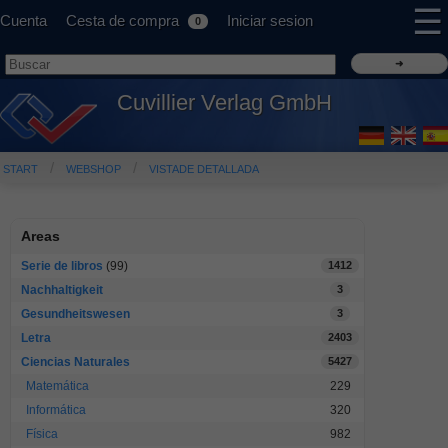
☰
Cuenta
Cesta de compra
Iniciar sesion
0
Cuvillier Verlag GmbH
START
WEBSHOP
VISTADE DETALLADA
Areas
Serie de libros
(99)
1412
Nachhaltigkeit
3
Gesundheitswesen
3
Letra
2403
Ciencias Naturales
5427
Matemática
229
Informática
320
Física
982