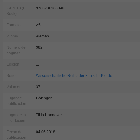
ISBN-13 (E-
9783736988040
Book)
Formato
A5
Idioma
Alemán
Numero de
382
paginas
Edicion
1.
Serie
Wissenschaftliche Reihe der Klinik für Pferde
Volumen
37
Lugar de
Göttingen
publicacion
Lugar de la
TiHo Hannover
disertacion
Fecha de
04.06.2018
publicacion