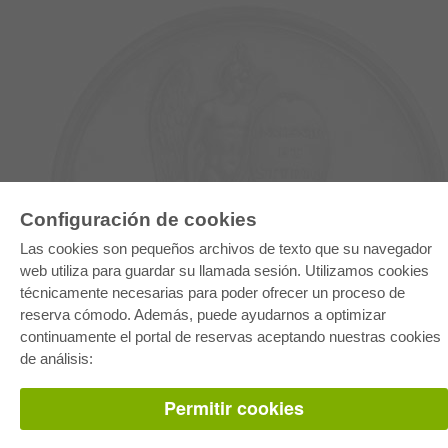
Configuración de cookies
E-COLLECTION
Las cookies son pequeños archivos de texto que su navegador
Paquete entero
web utiliza para guardar su llamada sesión. Utilizamos cookies
Paquete de especialidades
técnicamente necesarias para poder ofrecer un proceso de
Pick & Choose
Facilitación de E-Books
reserva cómodo. Además, puede ayudarnos a optimizar
Preguntas mas frequentes(FAQ)
continuamente el portal de reservas aceptando nuestras cookies
de análisis:
TIENDA ONLINE
Todos los autores
Permitir cookies
Las devoluciones
Condiciones