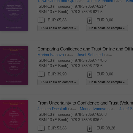
Taiwo Oloruntoba-Oju
Josef Schmied
Ber
Editor
Editor
ISBN-13 (Impresion): 978-3-73697-621-4
ISBN-13 (E-Book): 978-3-73696-621-5
EUR 65,88
EUR 0,00
Comparing Confidence and Trust Online and Offl
Marina Ivanova
Josef Schmied
Editor
Editor
ISBN-13 (Impresion): 978-3-73697-778-5
ISBN-13 (E-Book): 978-3-73696-778-6
EUR 39,90
EUR 0,00
From Uncertainty to Confidence and Trust (Volu
Jessica Dheskali
Marina Ivanova
Josef 
Editor
Editor
ISBN-13 (Impresion): 978-3-73697-636-8
ISBN-13 (E-Book): 978-3-73696-636-9
EUR 53,88
EUR 38,28