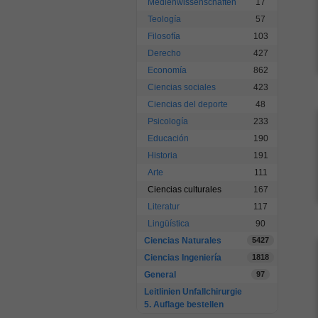
Medienwissenschaften
17
Teología
57
Filosofía
103
Derecho
427
Economía
862
Ciencias sociales
423
Ciencias del deporte
48
Psicología
233
Educación
190
Historia
191
Arte
111
Ciencias culturales
167
Literatur
117
Lingüística
90
Ciencias Naturales
5427
Ciencias Ingeniería
1818
General
97
Leitlinien Unfallchirurgie
5. Auflage bestellen