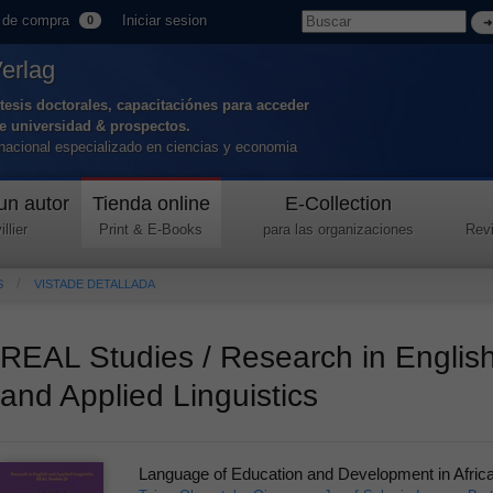
 de compra
Iniciar sesion
0
Verlag
tesis doctorales, capacitaciónes para acceder
de universidad & prospectos.
ernacional especializado en ciencias y economia
un autor
Tienda online
E-Collection
llier
Print & E-Books
para las organizaciones
Revi
S
VISTADE DETALLADA
REAL Studies / Research in Englis
and Applied Linguistics
Language of Education and Development in Afric