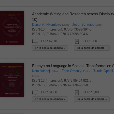
Academic Writing and Research across Discipline
10)
Daniel A. Nkemleke
Josef Schmied
Editor
Editor
ISBN-13 (Impresion): 978-3-73699-394-5
ISBN-13 (E-Book): 978-3-73698-394-6
EUR 47,70
EUR 0,00
Essays on Language in Societal Transformation 
Kofo Adedeji
Tope Omoniyi
Tunde Opeibi
Editor
Editor
Editor
ISBN-13 (Impresion): 978-3-95404-921-9
ISBN-13 (E-Book): 978-3-73694-921-8
EUR 61,80
EUR 43,00