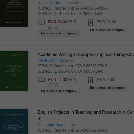
Daniel A. Nkemleke
Autor
ISBN-13 (Impresion): 978-3-86955-850-9
ISBN-13 (E-Book): 978-3-73693-850-2
EUR 30,00
EUR
EUR 21,00
28,50
Academic Writing in Europe: Empirical Perspecti
Josef Schmied
Editor
ISBN-13 (Impresion): 978-3-86955-739-7
ISBN-13 (E-Book): 978-3-73693-739-0
EUR 27,00
EUR
EUR 0,00
25,65
English Projects in Teaching and Research in Ce
4)
Christoph Haase
Editor
ISBN-13 (Impresion): 978-3-86727-664-1