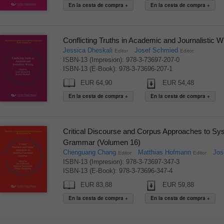
Conflicting Truths in Academic and Journalistic W
Jessica Dheskali
Josef Schmied
Editor
Editor
ISBN-13 (Impresion): 978-3-73697-207-0
ISBN-13 (E-Book): 978-3-73696-207-1
EUR 64,90
EUR 54,48
Critical Discourse and Corpus Approaches to Sys
Grammar (Volumen 16)
Chenguang Chang
Matthias Hofmann
Jos
Editor
Editor
ISBN-13 (Impresion): 978-3-73697-347-3
ISBN-13 (E-Book): 978-3-73696-347-4
EUR 83,88
EUR 59,88