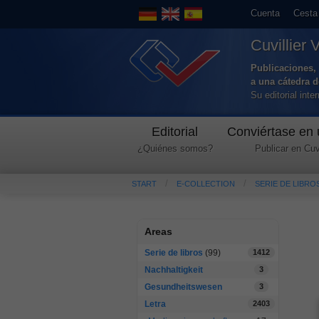
Cuenta
Cesta
Cuvillier 
Publicaciones, 
a una cátedra 
Su editorial int
Editorial
Conviértase en 
¿Quiénes somos?
Publicar en Cuvi
START
E-COLLECTION
SERIE DE LIBRO
Areas
Serie de libros
(99)
1412
Nachhaltigkeit
3
Gesundheitswesen
3
Letra
2403