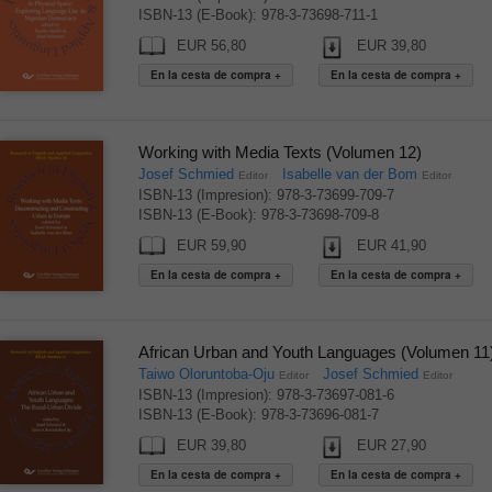
ISBN-13 (E-Book): 978-3-73698-711-1
EUR 56,80
EUR 39,80
Working with Media Texts (Volumen 12)
Josef Schmied
Isabelle van der Bom
Editor
Editor
ISBN-13 (Impresion): 978-3-73699-709-7
ISBN-13 (E-Book): 978-3-73698-709-8
EUR 59,90
EUR 41,90
African Urban and Youth Languages (Volumen 11
Taiwo Oloruntoba-Oju
Josef Schmied
Editor
Editor
ISBN-13 (Impresion): 978-3-73697-081-6
ISBN-13 (E-Book): 978-3-73696-081-7
EUR 39,80
EUR 27,90