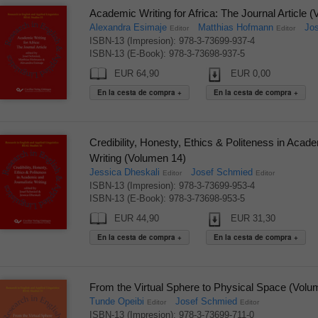
Academic Writing for Africa: The Journal Article 
Alexandra Esimaje
Matthias Hofmann
Jo
Editor
Editor
ISBN-13 (Impresion): 978-3-73699-937-4
ISBN-13 (E-Book): 978-3-73698-937-5
EUR 64,90
EUR 0,00
Credibility, Honesty, Ethics & Politeness in Acade
Writing (Volumen 14)
Jessica Dheskali
Josef Schmied
Editor
Editor
ISBN-13 (Impresion): 978-3-73699-953-4
ISBN-13 (E-Book): 978-3-73698-953-5
EUR 44,90
EUR 31,30
From the Virtual Sphere to Physical Space (Volu
Tunde Opeibi
Josef Schmied
Editor
Editor
ISBN-13 (Impresion): 978-3-73699-711-0