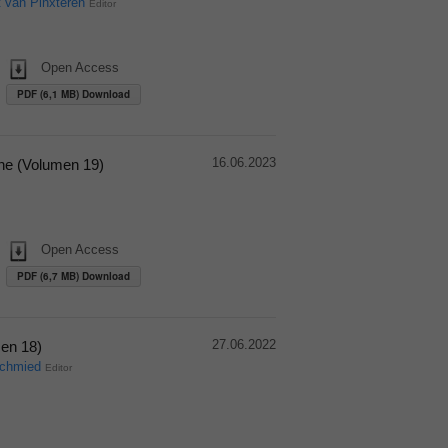
t van Pinxteren
Editor
Open Access
PDF (6,1 MB) Download
16.06.2023
ine (Volumen 19)
Open Access
PDF (6,7 MB) Download
27.06.2022
men 18)
Schmied
Editor