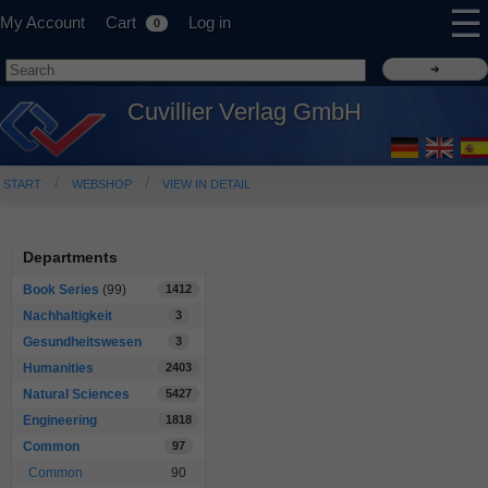
☰
My Account
Cart
Log in
0
Cuvillier Verlag GmbH
START
WEBSHOP
VIEW IN DETAIL
Departments
Book Series
(99)
1412
Nachhaltigkeit
3
Gesundheitswesen
3
Humanities
2403
Natural Sciences
5427
Engineering
1818
Common
97
Common
90