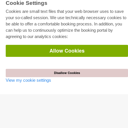
Cookie Settings
Cookies are small text files that your web browser uses to save
your so-called session. We use technically necessary cookies to
E-COLLECTION
be able to offer a comfortable booking process. In addition, you
Full Package
can help us to continuously optimize the booking portal by
Department Packages
agreeing to our analytics cookies:
Pick & Choose
E-Book Delivery
Frequently Asked Questions (FAQ)
Allow Cookies
ONLINE STORE
All authors
Shipping costs
Disallow Cookies
Terms
View my cookie settings
AUTOR WERDEN
Publish dissertation
Publish habilitation
Publish conference proceedings
Publish research report
Publish congress volume
PUBLISHING HOUSE