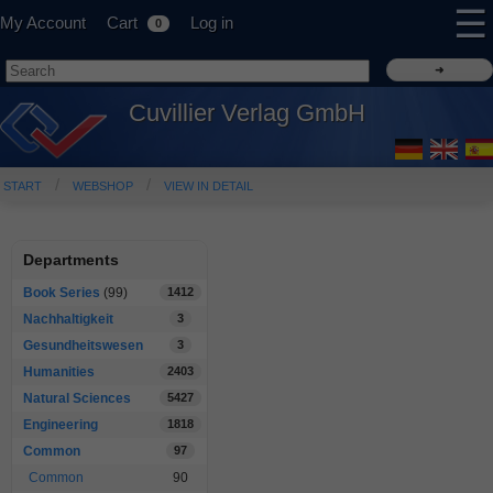
☰
My Account
Cart
Log in
0
Cuvillier Verlag GmbH
START
WEBSHOP
VIEW IN DETAIL
Departments
Book Series
(99)
1412
Nachhaltigkeit
3
Gesundheitswesen
3
Humanities
2403
Natural Sciences
5427
Engineering
1818
Common
97
Common
90