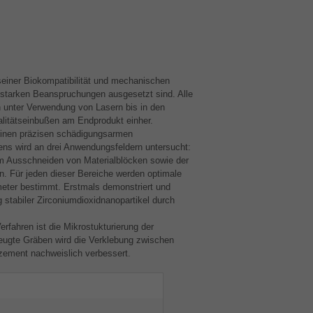
seiner Biokompatibilität und mechanischen
 starken Beanspruchungen ausgesetzt sind. Alle
h unter Verwendung von Lasern bis in den
litätseinbußen am Endprodukt einher.
inen präzisen schädigungsarmen
rens wird an drei Anwendungsfeldern untersucht:
em Ausschneiden von Materialblöcken sowie der
n. Für jeden dieser Bereiche werden optimale
ter bestimmt. Erstmals demonstriert und
 stabiler Zirconiumdioxidnanopartikel durch
fahren ist die Mikrostukturierung der
eugte Gräben wird die Verklebung zwischen
zement nachweislich verbessert.