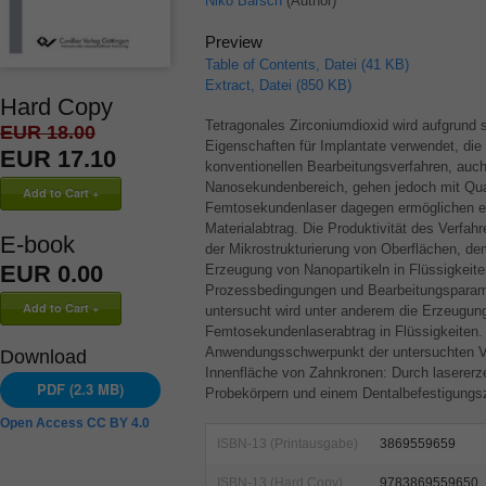
Niko Bärsch
(Author)
Preview
Table of Contents, Datei (41 KB)
Extract, Datei (850 KB)
Hard Copy
Tetragonales Zirconiumdioxid wird aufgrund 
EUR 18.00
Eigenschaften für Implantate verwendet, die
EUR 17.10
konventionellen Bearbeitungsverfahren, auc
Nanosekundenbereich, gehen jedoch mit Qua
Femtosekundenlaser dagegen ermöglichen e
Materialabtrag. Die Produktivität des Verfah
E-book
der Mikrostrukturierung von Oberflächen, d
EUR 0.00
Erzeugung von Nanopartikeln in Flüssigkeite
Prozessbedingungen und Bearbeitungsparame
untersucht wird unter anderem die Erzeugung
Femtosekundenlaserabtrag in Flüssigkeiten.
Anwendungsschwerpunkt der untersuchten Ver
Download
Innenfläche von Zahnkronen: Durch lasererz
PDF (2.3 MB)
Probekörpern und einem Dentalbefestigungs
Open Access CC BY 4.0
ISBN-13 (Printausgabe)
3869559659
ISBN-13 (Hard Copy)
9783869559650