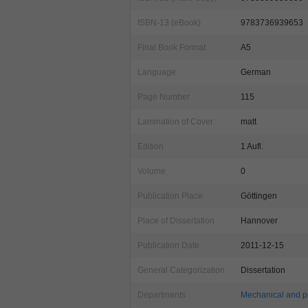
ISBN-13 (eBook)
9783736939653
Final Book Format
A5
Language
German
Page Number
115
Lamination of Cover
matt
Edition
1 Aufl.
Volume
0
Publication Place
Göttingen
Place of Dissertation
Hannover
Publication Date
2011-12-15
General Categorization
Dissertation
Departments
Mechanical and p