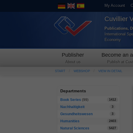
My Account
C
Cuvillier 
Publications, D
International Sp
Economy
Publisher
Become an a
About us
Publish at Cuvil
START
WEBSHOP
VIEW IN DETAIL
Departments
Book Series
(99)
1412
Nachhaltigkeit
3
Gesundheitswesen
3
Humanities
2403
Natural Sciences
5427