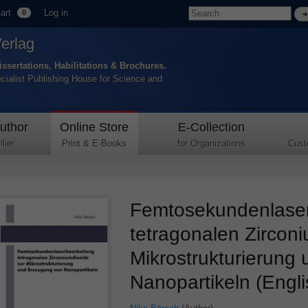
art
Log in
0
Verlag
issertations, Habilitations & Brochures.
ecialist Publishing House for Science and
uthor
Online Store
E-Collection
lier
Print & E-Books
for Organizations
Cust
Femtosekundenlaser
tetragonalen Zirconi
Mikrostrukturierung
Nanopartikeln (Engl