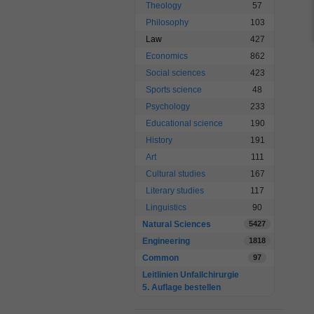
Theology
57
Philosophy
103
Law
427
Economics
862
Social sciences
423
Sports science
48
Psychology
233
Educational science
190
History
191
Art
111
Cultural studies
167
Literary studies
117
Linguistics
90
Natural Sciences
5427
Engineering
1818
Common
97
Leitlinien Unfallchirurgie
5. Auflage bestellen