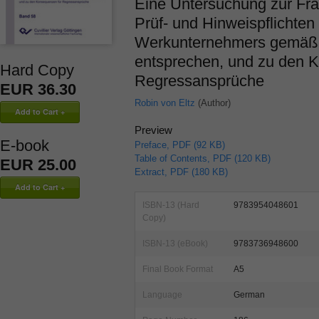
Eine Untersuchung zur Fra
Prüf- und Hinweispflichten 
Werkunternehmers gemäß 
entsprechen, und zu den 
Hard Copy
Regressansprüche
EUR 36.30
Robin von Eltz
(Author)
Preview
E-book
Preface, PDF (92 KB)
Table of Contents, PDF (120 KB)
EUR 25.00
Extract, PDF (180 KB)
ISBN-13 (Hard
9783954048601
Copy)
ISBN-13 (eBook)
9783736948600
Final Book Format
A5
Language
German