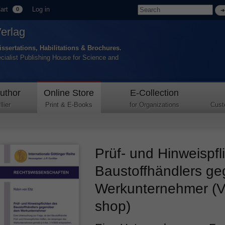
art
Log in
0
Verlag
issertations, Habilitations & Brochures.
ecialist Publishing House for Science and
uthor
Online Store
E-Collection
lier
Print & E-Books
for Organizations
Cust
Prüf- und Hinweispfl
Baustoffhändlers g
Werkunternehmer (V
shop)