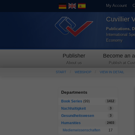
My Account
C
Cuvillier 
Publications, D
International Sp
Economy
Publisher
Become an a
About us
Publish at Cuvil
START
WEBSHOP
VIEW IN DETAIL
Departments
Book Series
(99)
1412
Nachhaltigkeit
3
Gesundheitswesen
3
Humanities
2403
Medienwissenschaften
17