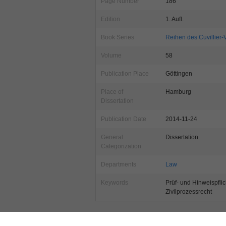
Page Number
186
Edition
1. Aufl.
Book Series
Reihen des Cuvillier-
Volume
58
Publication Place
Göttingen
Place of
Hamburg
Dissertation
Publication Date
2014-11-24
General
Dissertation
Categorization
Departments
Law
Keywords
Prüf- und Hinweispflic
Zivilprozessrecht