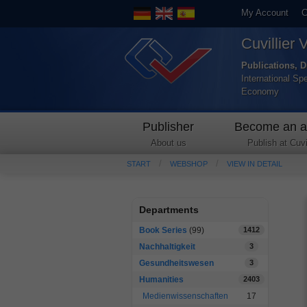
My Account
C
Cuvillier 
Publications, D
International Sp
Economy
Publisher
Become an a
About us
Publish at Cuvil
START
WEBSHOP
VIEW IN DETAIL
Departments
Book Series
(99)
1412
Nachhaltigkeit
3
Gesundheitswesen
3
Humanities
2403
Medienwissenschaften
17