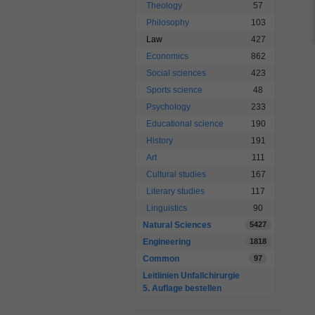
Theology
57
Philosophy
103
Law
427
Economics
862
Social sciences
423
Sports science
48
Psychology
233
Educational science
190
History
191
Art
111
Cultural studies
167
Literary studies
117
Linguistics
90
Natural Sciences
5427
Engineering
1818
Common
97
Leitlinien Unfallchirurgie
5. Auflage bestellen