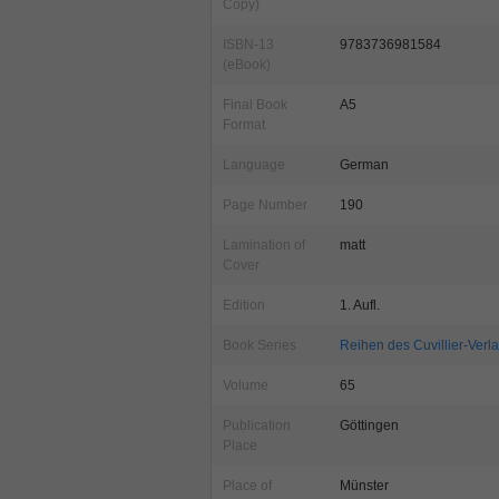
Copy)
ISBN-13
9783736981584
(eBook)
Final Book
A5
Format
Language
German
Page Number
190
Lamination of
matt
Cover
Edition
1. Aufl.
Book Series
Reihen des Cuvillier-Verl
Volume
65
Publication
Göttingen
Place
Place of
Münster