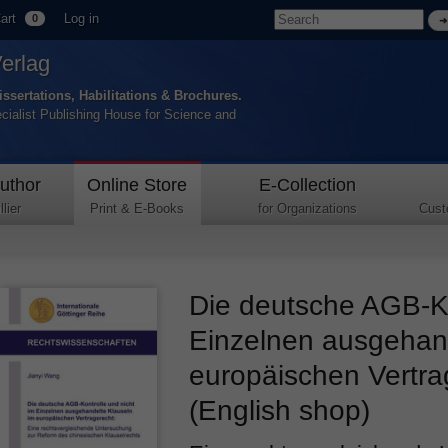
art
Log in
0
Verlag
issertations, Habilitations & Brochures.
ecialist Publishing House for Science and
uthor
Online Store
E-Collection
lier
Print & E-Books
for Organizations
Cust
Die deutsche AGB-Ko
Einzelnen ausgehand
europäischen Vertra
(English shop)