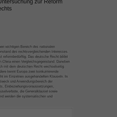
 Untersuchung zur Reform
echts
inen wichtigen Bereich des nationalen
stand des rechtsvergleichenden Interesses.
ist reformbedürftig. Das deutsche Recht bildet
in China einen Vergleichsgegenstand. Daneben
ch mit dem deutschen Recht wechselseitig
ndere kennt Europa zwei konkurrierende
cht im Einzelnen ausgehandelten Klauseln. In
zzweck und Anwendungsbereich der
hts, Einbeziehungsvoraussetzungen,
auselverbote, die Generalklausel sowie
und werden die systematischen und