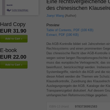
Eine rechtsvergleichende
des chinesischen Klauselr
Jianyi Wang
(Author)
Hard Copy
Preview
EUR 31.90
Table of Contents, PDF (100 KB)
Extract, PDF (190 KB)
Die
AGB
-Kontrolle bildet seit Jahrzehnten e
Rechtssystems und einen prominenten Gegen
E-book
Das chinesische Recht über
AGB
-Kontrolle 
EUR 22.00
wegen seiner langen Rezeptionsgeschichte 
muss das europäische Vertragsrecht, das si
beeinflusst, berücksichtigt werden. Insbeso
Systembegriffe, nämlich die
AGB
und die ni
dieser Arbeit werden die Themen wie Schut
Klauselkontrolle, Zuordnung des Klauselrec
Auslegungsregeln der
AGB
, Kataloge der Kl
Transparenzgebot diskutiert. Auf diesem Gr
umfangreichen Reformvorschläge gegeben.
ISBN-13 (Hard
9783736991583