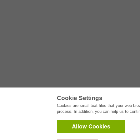
Cookie Settings
E-COLLECTION
Cookies are small text files that your web br
process. In addition, you can help us to conti
Full Package
Department Packages
Pick & Choose
Allow Cookies
E-Book Delivery
Frequently Asked Questions (FAQ)