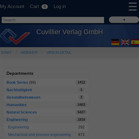
☰
My Account
Cart
Log in
0
Cuvillier Verlag GmbH
START
WEBSHOP
VIEW IN DETAIL
Departments
Book Series
(99)
1412
Nachhaltigkeit
3
Gesundheitswesen
3
Humanities
2403
Natural Sciences
5427
Engineering
1818
Engineering
292
Mechanical and process engineering
872