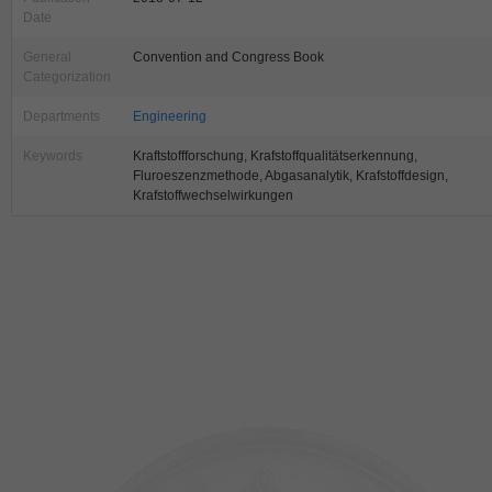
Date
General
Convention and Congress Book
Categorization
Departments
Engineering
Keywords
Kraftstoffforschung, Krafstoffqualitätserkennung,
Fluroeszenzmethode, Abgasanalytik, Krafstoffdesign,
Krafstoffwechselwirkungen