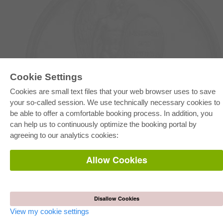
Cookie Settings
E-COLLECTION
Cookies are small text files that your web browser uses to save
Full Package
your so-called session. We use technically necessary cookies to
Department Packages
be able to offer a comfortable booking process. In addition, you
Pick & Choose
E-Book Delivery
can help us to continuously optimize the booking portal by
Frequently Asked Questions (FAQ)
agreeing to our analytics cookies:
ONLINE STORE
Allow Cookies
All authors
Shipping costs
Terms
Disallow Cookies
AUTOR WERDEN
View my cookie settings
Publish dissertation