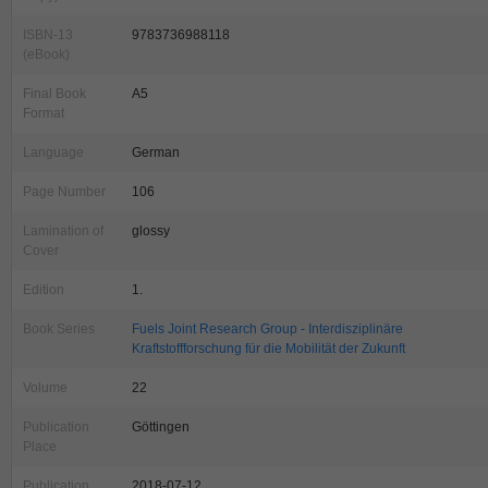
ISBN-13
9783736988118
(eBook)
Final Book
A5
Format
Language
German
Page Number
106
Lamination of
glossy
Cover
Edition
1.
Book Series
Fuels Joint Research Group - Interdisziplinäre
Kraftstoffforschung für die Mobilität der Zukunft
Volume
22
Publication
Göttingen
Place
Publication
2018-07-12