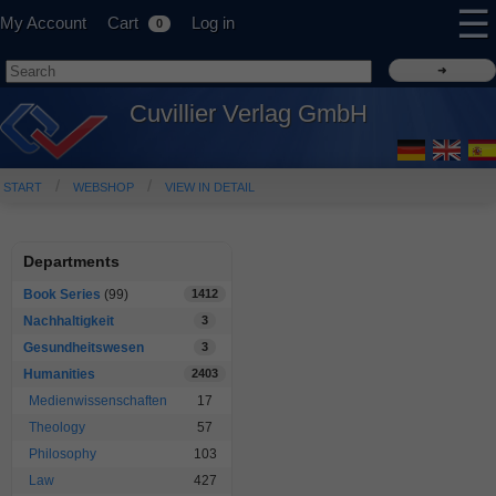
☰
My Account
Cart
Log in
0
Cuvillier Verlag GmbH
START
WEBSHOP
VIEW IN DETAIL
Departments
Book Series
(99)
1412
Nachhaltigkeit
3
Gesundheitswesen
3
Humanities
2403
Medienwissenschaften
17
Theology
57
Philosophy
103
Law
427