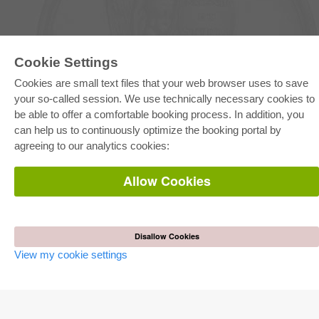
Cookie Settings
E-COLLECTION
Cookies are small text files that your web browser uses to save
Full Package
your so-called session. We use technically necessary cookies to
Department Packages
be able to offer a comfortable booking process. In addition, you
Pick & Choose
E-Book Delivery
can help us to continuously optimize the booking portal by
Frequently Asked Questions (FAQ)
agreeing to our analytics cookies:
ONLINE STORE
Allow Cookies
All authors
Shipping costs
Terms
Disallow Cookies
AUTOR WERDEN
View my cookie settings
Publish dissertation
Publish habilitation
Publish conference proceedings
Publish research report
Publish congress volume