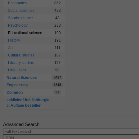
Economics
862
Social sciences
423
Sports science
48
Psychology
233
Educational science
190
History
191
Art
111
Cultural studies
167
Literary studies
117
Linguistics
90
Natural Sciences
5427
Engineering
1818
Common
97
Leitlinien Unfallchirurgie
5. Auflage bestellen
Advanced Search