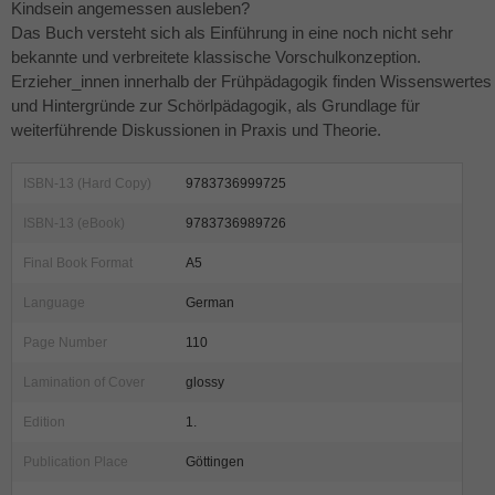
Kindsein angemessen ausleben?
Das Buch versteht sich als Einführung in eine noch nicht sehr
bekannte und verbreitete klassische Vorschulkonzeption.
Erzieher_innen innerhalb der Frühpädagogik finden Wissenswertes
und Hintergründe zur Schörlpädagogik, als Grundlage für
weiterführende Diskussionen in Praxis und Theorie.
ISBN-13 (Hard Copy)
9783736999725
ISBN-13 (eBook)
9783736989726
Final Book Format
A5
Language
German
Page Number
110
Lamination of Cover
glossy
Edition
1.
Publication Place
Göttingen