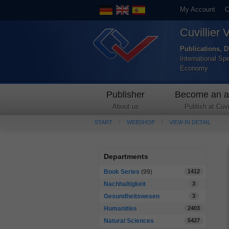
My Account
C
Cuvillier 
Publications, D
International Sp
Economy
Publisher
Become an a
About us
Publish at Cuvil
START
WEBSHOP
VIEW IN DETAIL
Departments
Book Series
(99)
1412
Nachhaltigkeit
3
Gesundheitswesen
3
Humanities
2403
Natural Sciences
5427