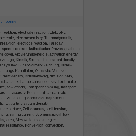
ngineering
enreaktion, electrode reaction, Elektrolyt,
ektochemie, electrochemistry, Thermodynamik,
reaktion, electrode reaction, Faraday,
 speed constant, kathodischer Prozess, cathodic
te cover, Aktivierungsenergie, activation energy,
oltage, Kinetik, Stromdichte, current density,
day's law, Butler-Volmer-Gleichung, Butler-
annungs-Kennlinien, Ohm'sche Verluste,
urrent density, Diffusionsweg, diffusion path,
dichte, exchange current density, Leitfähigkeit,
kte, flow effects, Transporthemmung, transport
kosität, viscosity, Konzentrat, concentrate,
ions, Anpassungsparameter, adjustment
chte, particle stream density,
rode surface, Zellspannung, cell tension,
ng, stirring current, Strömungsprofil,flow
ing area, Messzelle, measuring cell,
nal resistance, Konvektion, convection,