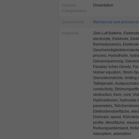
General
Dissertation
Categorization
Departments
Mechanical and process e
Keywords
Zink-Luft Batterie, Elektrod
electrolyte, Elektrode, El
thermodynamics, Elektroden
Geschwindigkeitskonstante,
process, Hydrathülle, hydra
Galvanispannung, Galvanic v
Faraday´sches Gesetz, Fara
Volmer equation, Strom-Sp
Grenzstromdichte, limiting c
Tafelgerade, Austauschstrom
conductivity, Strömungseffe
obstruction, Kern, core, Vis
Hydroxidionen, hydroxide 
parameters, Teilchenstromdi
Elektrodenoberfläche, elect
Drehzahl, speed, Rührströmu
profile, Messfläche, measur
Reibungswiderstand, frictio
Adsorption, adsorption