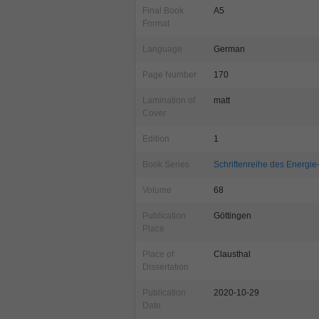
Final Book
A5
Format
Language
German
Page Number
170
Lamination of
matt
Cover
Edition
1
Book Series
Schriftenreihe des Energ
Volume
68
Publication
Göttingen
Place
Place of
Clausthal
Dissertation
Publication
2020-10-29
Date