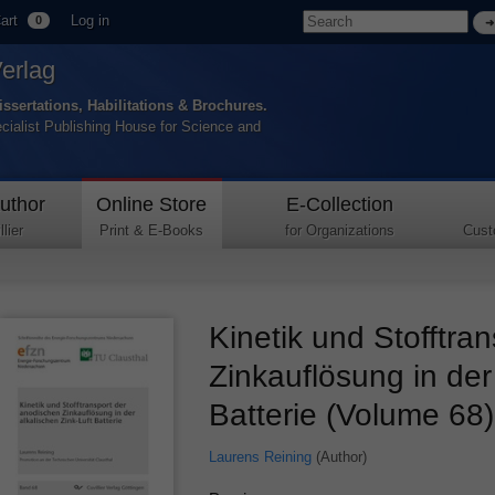
art
Log in
0
Verlag
issertations, Habilitations & Brochures.
ecialist Publishing House for Science and
uthor
Online Store
E-Collection
lier
Print & E-Books
for Organizations
Cust
Kinetik und Stofftra
Zinkauflösung in der
Batterie (Volume 68)
Laurens Reining
(Author)