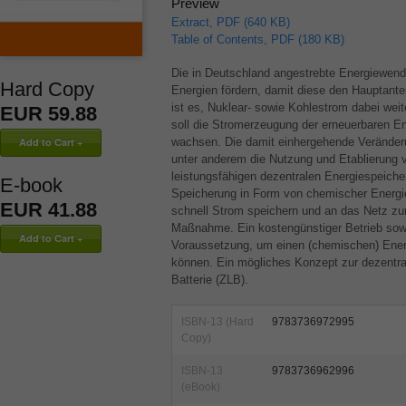
Preview
Extract, PDF (640 KB)
Table of Contents, PDF (180 KB)
Die in Deutschland angestrebte Energiewende
Hard Copy
Energien fördern, damit diese den Hauptanteil
ist es, Nuklear- sowie Kohlestrom dabei wei
EUR 59.88
soll die Stromerzeugung der erneuerbaren En
wachsen. Die damit einhergehende Veränderu
unter anderem die Nutzung und Etablierung 
leistungsfähigen dezentralen Energiespeiche
E-book
Speicherung in Form von chemischer Energie 
EUR 41.88
schnell Strom speichern und an das Netz zu
Maßnahme. Ein kostengünstiger Betrieb sowi
Voraussetzung, um einen (chemischen) Energi
können. Ein mögliches Konzept zur dezentral
Batterie (
ZLB
).
ISBN-13 (Hard
9783736972995
Copy)
ISBN-13
9783736962996
(eBook)