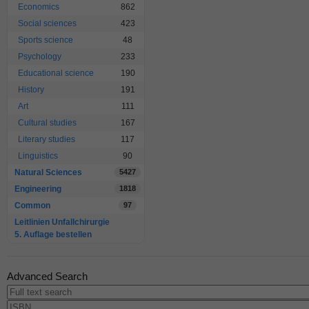
Economics
862
Social sciences
423
Sports science
48
Psychology
233
Educational science
190
History
191
Art
111
Cultural studies
167
Literary studies
117
Linguistics
90
Natural Sciences
5427
Engineering
1818
Common
97
Leitlinien Unfallchirurgie
5. Auflage bestellen
Advanced Search