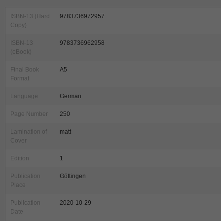
ISBN-13 (Hard
9783736972957
Copy)
ISBN-13
9783736962958
(eBook)
Final Book
A5
Format
Language
German
Page Number
250
Lamination of
matt
Cover
Edition
1
Publication
Göttingen
Place
Publication
2020-10-29
Date