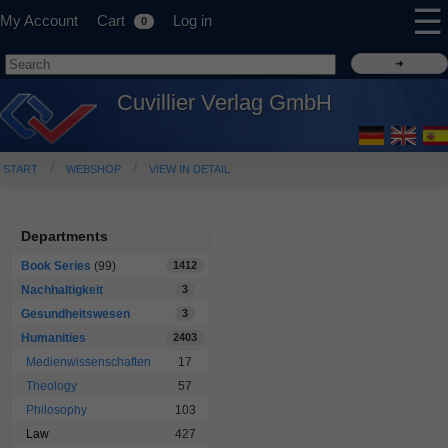
☰
My Account
Cart
Log in
0
Cuvillier Verlag GmbH
START
WEBSHOP
VIEW IN DETAIL
Departments
Book Series
(99)
1412
Nachhaltigkeit
3
Gesundheitswesen
3
Humanities
2403
Medienwissenschaften
17
Theology
57
Philosophy
103
Law
427