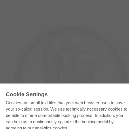
E-COLLECTION
Cookie Settings
Full Package
Cookies are small text files that your web browser uses to save
Department Packages
Pick & Choose
your so-called session. We use technically necessary cookies to
E-Book Delivery
be able to offer a comfortable booking process. In addition, you
Frequently Asked Questions (FAQ)
can help us to continuously optimize the booking portal by
agreeing to our analytics cookies: