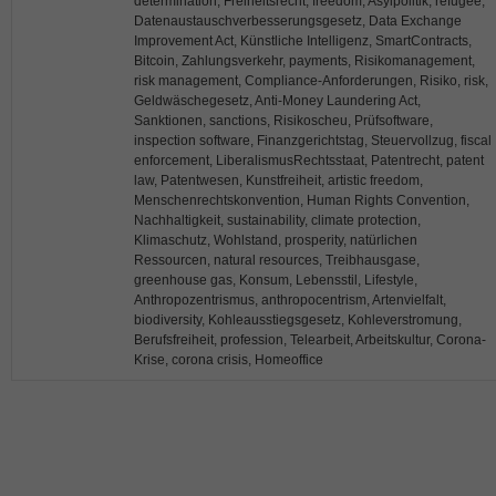
determination, Freiheitsrecht, freedom, Asylpolitik, refugee,
Datenaustauschverbesserungsgesetz, Data Exchange
Improvement Act, Künstliche Intelligenz, SmartContracts,
Bitcoin, Zahlungsverkehr, payments, Risikomanagement,
risk management, Compliance-Anforderungen, Risiko, risk,
Geldwäschegesetz, Anti-Money Laundering Act,
Sanktionen, sanctions, Risikoscheu, Prüfsoftware,
inspection software, Finanzgerichtstag, Steuervollzug, fiscal
enforcement, LiberalismusRechtsstaat, Patentrecht, patent
law, Patentwesen, Kunstfreiheit, artistic freedom,
Menschenrechtskonvention, Human Rights Convention,
Nachhaltigkeit, sustainability, climate protection,
Klimaschutz, Wohlstand, prosperity, natürlichen
Ressourcen, natural resources, Treibhausgase,
greenhouse gas, Konsum, Lebensstil, Lifestyle,
Anthropozentrismus, anthropocentrism, Artenvielfalt,
biodiversity, Kohleausstiegsgesetz, Kohleverstromung,
Berufsfreiheit, profession, Telearbeit, Arbeitskultur, Corona-
Krise, corona crisis, Homeoffice