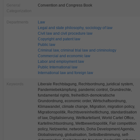
General
Convention and Congress Book
Categorization
Departments
Law
Legal and state philosophy, sociology of law
Civil law and civil procedure law
Copyright and patent law
Public law
Criminal law, criminal trial law and criminology
Commercial and economic law
Labor and employment law
Public International law
International law and foreign law
Keywords
Liberale Rechtstagung, Rechtsordnung, juridical system,
Pandemiebekämpfung, pandemic control, Grundrechte,
fundamental rights, freiheitlich-demokratische
Grundordnung, economic order, Wirtschaftsordnung,
Klimawandel, climate change, Migration, migration policy,
Migrationspolitik, Rechtsvereinheitlichung, standardisation
of law, Digitalisierung, Weltkartellamt, World Cartel Office,
Kartellrechtsordnung, Wettbewerbspolitik, Fair competition
policy, Netzwerke, networks, Doha Development Agenda,
Globalisierung, globalisation, Selbstbestimmung, self-