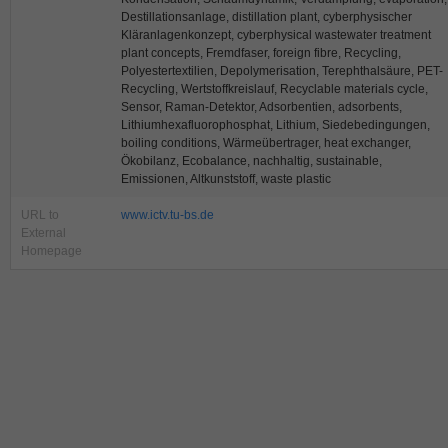
Destillationsanlage, distillation plant, cyberphysischer
Kläranlagenkonzept, cyberphysical wastewater treatment
plant concepts, Fremdfaser, foreign fibre, Recycling,
Polyestertextilien, Depolymerisation, Terephthalsäure, PET-
Recycling, Wertstoffkreislauf, Recyclable materials cycle,
Sensor, Raman-Detektor, Adsorbentien, adsorbents,
Lithiumhexafluorophosphat, Lithium, Siedebedingungen,
boiling conditions, Wärmeübertrager, heat exchanger,
Ökobilanz, Ecobalance, nachhaltig, sustainable,
Emissionen, Altkunststoff, waste plastic
URL to
www.ictv.tu-bs.de
External
Homepage