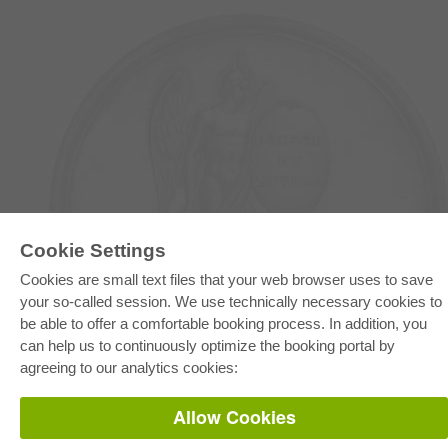
E-COLLECTION
Cookie Settings
Full Package
Cookies are small text files that your web browser uses to save
Department Packages
your so-called session. We use technically necessary cookies to
Pick & Choose
E-Book Delivery
be able to offer a comfortable booking process. In addition, you
Frequently Asked Questions (FAQ)
can help us to continuously optimize the booking portal by
agreeing to our analytics cookies:
ONLINE STORE
All authors
Allow Cookies
Shipping costs
Terms