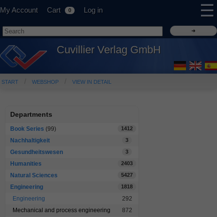
☰
My Account
Cart
Log in
0
Cuvillier Verlag GmbH
START
WEBSHOP
VIEW IN DETAIL
Departments
Book Series
(99)
1412
Nachhaltigkeit
3
Gesundheitswesen
3
Humanities
2403
Natural Sciences
5427
Engineering
1818
Engineering
292
Mechanical and process engineering
872