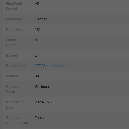
Final Book
A5
Format
Language
German
Page Number
182
Lamination of
matt
Cover
Edition
1
Book Series
ICTV-Schriftenreihe
Volume
39
Publication
Göttingen
Place
Publication
2020-12-16
Date
General
Thesis
Categorization