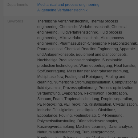
Departments
Mechanical and process engineering
Allgemeine Verfahrenstechnik
Keywords
Thermische Verfahrenstechnik, Thermal process
engineering, Chemische Verfahrenstechnik, Chemical
engineering, Fluidverfahrenstechnik, Fluid process
engineering, Mikroverfahrenstechnik, Micro process
engineering, Pharmazeutisch-Chemische Reaktionstechnik,
Pharmaceutical Chemical Reaction Engineering, Apparate
und Anlagenkonzepte, Equipment and plant concepts,
Nachhaltige Produktionstechnologien, Sustainable
production technologies, Wärmeübertragung, Heat transfer,
Stoffübertragung, Mass transfer, Mehrphasenströmung,
Multiphase flow, Fouling und Reinigung, Fouling and
cleaning, Numerische Strömungssimulation, Computational
fluid dynamics, Prozessoptimierung, Process optimization,
Verdampfung, Evaporation, Rektifikation, Rectification,
Schaum, Foam, Tropfenabscheidung, Droplet separation,
PET-Recycling, PET recycling, Kristallisation, Crystallization,
Ionische Flüssigkeiten, Ionic liquids, Ökobilanz,
Ecobalance, Fouling, Foulingbelag, CIP-Reinigung,
Polymerisationsfouling, Dünnschichtverdampfer,
Kurzwegverdampfung, Machine Learning, Datenanalyse,
Naturumlaufverdampfung, Turbulenzpromotor,
Kondensation, Schaumdynamik, Verdampfung, evaporation,