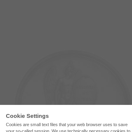
Cookie Settings
E-COLLECTION
Cookies are small text files that your web browser uses to save
Full Package
your so-called session. We use technically necessary cookies to
Department Packages