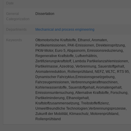
Date
General
Dissertation
Categorization
Departments
Mechanical and process engineering
Keywords
Ottomotorische Kraftstoffe, Ethanol, Aromaten,
Partikelemissionen, PAK-Emissionen, Direkteinspritzung,
PKW-Motor, Euro 5, Abgasnorm, Emissionsreduzierung,
Regenerative Kraftstoffe, Luftverhältnis,
Zertifizierungskraftstoff, Lambda Partikelanzahlemissionen,
Partikelmasse, Azeotrop, Verbrennung, Sauerstoffgehalt,
Aromatenreduktion, Rollenprüfstand, NEFZ, WLTC, RTS 95,
Dynamischer Fahrzyklus,Emissionsgesetzgebung,
Fahrzeugemissionen, Verbrennungskraftmaschinen,
Kohlenwasserstoffe, Sauerstoffgehalt, Aromatengehalt,
Emissionsuntersuchung, Alternative Kraftstoffe, Forschung,
Partikelminderung, Ethanolgehalt,
Kraftstoffzusammensetzung, Treibstoffeffizienz,
Umweltfreundliche Technologien,Verbrennungsprozesse,
Zukunft der Mobilität, Klimaschutz, Motorenprüfstand,
Rollenprüfstand