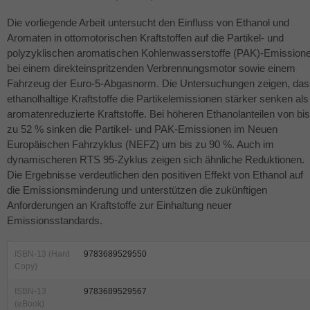
Die vorliegende Arbeit untersucht den Einfluss von Ethanol und
Aromaten in ottomotorischen Kraftstoffen auf die Partikel- und
polyzyklischen aromatischen Kohlenwasserstoffe (
PAK
)-Emission
bei einem direkteinspritzenden Verbrennungsmotor sowie einem
Fahrzeug der Euro-5-Abgasnorm. Die Untersuchungen zeigen, das
ethanolhaltige Kraftstoffe die Partikelemissionen stärker senken als
aromatenreduzierte Kraftstoffe. Bei höheren Ethanolanteilen von bis
zu 52 % sinken die Partikel- und
PAK
-Emissionen im Neuen
Europäischen Fahrzyklus (
NEFZ
) um bis zu 90 %. Auch im
dynamischeren
RTS
95-Zyklus zeigen sich ähnliche Reduktionen.
Die Ergebnisse verdeutlichen den positiven Effekt von Ethanol auf
die Emissionsminderung und unterstützen die zukünftigen
Anforderungen an Kraftstoffe zur Einhaltung neuer
Emissionsstandards.
ISBN-13 (Hard
9783689529550
Copy)
ISBN-13
9783689529567
(eBook)