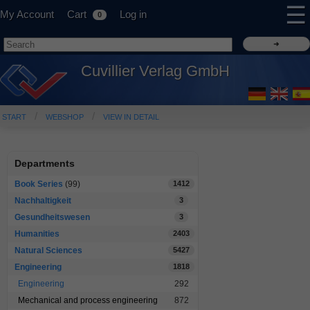
☰
My Account
Cart
Log in
0
Cuvillier Verlag GmbH
START
WEBSHOP
VIEW IN DETAIL
Departments
Book Series
(99)
1412
Nachhaltigkeit
3
Gesundheitswesen
3
Humanities
2403
Natural Sciences
5427
Engineering
1818
Engineering
292
Mechanical and process engineering
872