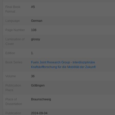
Final Book
A5
Format
Language
German
Page Number
108
Lamination of
glossy
Cover
Edition
1.
Book Series
Fuels Joint Research Group - Interdisziplinäre
Kraftstoffforschung für die Mobilität der Zukunft
Volume
36
Publication
Göttingen
Place
Place of
Braunschweig
Dissertation
Publication
2024-09-04