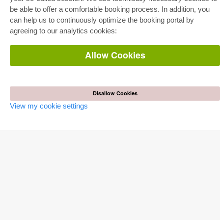
Pick & Choose
be able to offer a comfortable booking process. In addition, you
E-Book Delivery
can help us to continuously optimize the booking portal by
Frequently Asked Questions (FAQ)
agreeing to our analytics cookies:
ONLINE STORE
Allow Cookies
All authors
Shipping costs
Terms
Disallow Cookies
AUTOR WERDEN
View my cookie settings
Publish dissertation
Publish habilitation
Publish conference proceedings
Publish research report
Publish congress volume
PUBLISHING HOUSE
Licencing Terms
Cancellation Instructions
Legally Responsible
Cookie Settings
Privacy Policy