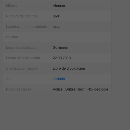
Idioma
Alemán
Numero de paginas
360
Laminacion de la cubierta
mate
Edicion
1.
Lugar de publicacion
Göttingen
Fecha de publicacion
22.03.2018
Clasificacion simple
Libro de divulgacion
Area
Historia
Palabras claves
Polizei, Drittes Reich, NS-Ideologie