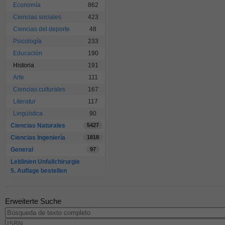
Economía
862
Ciencias sociales
423
Ciencias del deporte
48
Psicología
233
Educación
190
Historia
191
Arte
111
Ciencias culturales
167
Literatur
117
Lingüística
90
Ciencias Naturales
5427
Ciencias Ingeniería
1818
General
97
Leitlinien Unfallchirurgie
5. Auflage bestellen
Erweiterte Suche