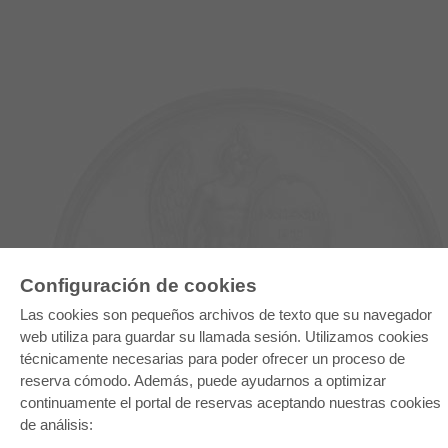
Configuración de cookies
Las cookies son pequeños archivos de texto que su navegador
E-COLLECTION
web utiliza para guardar su llamada sesión. Utilizamos cookies
Paquete entero
técnicamente necesarias para poder ofrecer un proceso de
Paquete de especialidades
Pick & Choose
reserva cómodo. Además, puede ayudarnos a optimizar
Facilitación de E-Books
continuamente el portal de reservas aceptando nuestras cookies
Preguntas mas frequentes(FAQ)
de análisis: