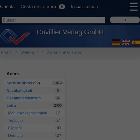
☰
Cuenta
Cesta de compra
Iniciar sesion
0
Cuvillier Verlag GmbH
START
WEBSHOP
VISTADE DETALLADA
Areas
Serie de libros
(99)
1412
Nachhaltigkeit
3
Gesundheitswesen
3
Letra
2403
Medienwissenschaften
17
Teología
57
Filosofía
103
Derecho
427