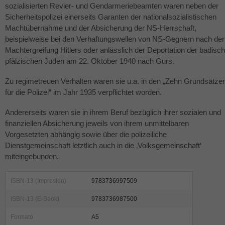
sozialisierten Revier- und Gendarmeriebeamten waren neben der
Sicherheitspolizei einerseits Garanten der nationalsozialistischen
Machtübernahme und der Absicherung der NS-Herrschaft,
beispielweise bei den Verhaftungswellen von NS-Gegnern nach der
Machtergreifung Hitlers oder anlässlich der Deportation der badisch
pfälzischen Juden am 22. Oktober 1940 nach Gurs.
Zu regimetreuen Verhalten waren sie u.a. in den „Zehn Grundsätze
für die Polizei“ im Jahr 1935 verpflichtet worden.
Andererseits waren sie in ihrem Beruf bezüglich ihrer sozialen und
finanziellen Absicherung jeweils von ihrem unmittelbaren
Vorgesetzten abhängig sowie über die polizeiliche
Dienstgemeinschaft letztlich auch in die ‚Volksgemeinschaft‘
miteingebunden.
ISBN-13 (Impresion)
9783736997509
ISBN-13 (E-Book)
9783736987500
Formato
A5