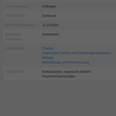
Erscheinungsort
Göttingen
Promotionsort
Dortmund
Erscheinungsdatum
31.10.2016
Allgemeine
Dissertation
Einordnung
Fachbereiche
Chemie
Technische Chemie und Chemieingenieurwesen
Biologie
Mikrobiologie und Biotechnologie
Schlagwörter
Biokatanalyse, organische Medien,
Polymerwissenschaften