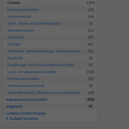
Chemie
1370
Geowissenschaften
131
Humanmedizin
246
Zahn-, Mund- und Kieferheilkunde
10
Veterinärmedizin
112
Pharmazie
147
Biologie
837
Biochemie, Molekularbiologie, Gentechnologie
121
Biophysik
25
Ernährungs- und Haushaltswissenschaften
45
Land- und Agrarwissenschaften
1005
Forstwissenschaften
201
Gartenbauwissenschaft
20
Umweltforschung, Ökologie und Landespflege
148
Ingenieurwissenschaften
1818
Allgemein
97
Leitlinien Unfallchirurgie
5. Auflage bestellen