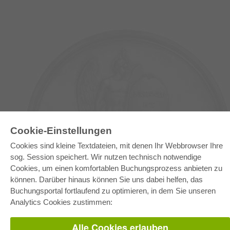
Cookie-Einstellungen
Cookies sind kleine Textdateien, mit denen Ihr Webbrowser Ihre
E-COLLECTION
sog. Session speichert. Wir nutzen technisch notwendige
Gesamtpaket
Cookies, um einen komfortablen Buchungsprozess anbieten zu
Fachbereichspakete
Pick & Choose
können. Darüber hinaus können Sie uns dabei helfen, das
Bereitstellung von E-Books
Buchungsportal fortlaufend zu optimieren, in dem Sie unseren
Häufig gestellte Fragen (FAQ)
Analytics Cookies zustimmen:
WEBSHOP
Alle Cookies erlauben