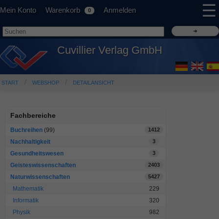
☰
Mein Konto
Warenkorb
Anmelden
0
Cuvillier Verlag GmbH
START
WEBSHOP
DETAILANSICHT
Fachbereiche
Buchreihen
(99)
1412
Nachhaltigkeit
3
Gesundheitswesen
3
Geisteswissenschaften
2403
Naturwissenschaften
5427
Mathematik
229
Informatik
320
Physik
982