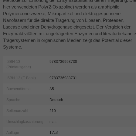
Methode zur Erhöhung der Enzymstabilität ist deren Trägerung. Die
hier verwendeten Poly(2-Oxazoline) werden als amphiphile
Polymerconetzwerke, Mikropartikel und elektrogesponnene
Nanofasern für die direkte Trägerung von Lipasen, Proteasen,
Laccase und einer Dehydrogenase eingesetzt. Der Vergleich der
Enzymaktivitäten mit ungeträgerten Enzymen und literaturbekannt
Trägersystemen in organischen Medien zeigt das Potential dieser
Systeme.
ISBN-13
9783736993730
(Printausgabe)
ISBN-13 (E-Book)
9783736983731
Buchendformat
A5
Sprache
Deutsch
Seitenanzahl
210
Umschlagkaschierung
matt
Auflage
1 Aufl.