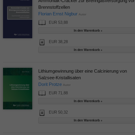
Ammoniak-Cracker zur Brenngasversorgung vo
Brennstoffzellen
Florian Ernst Nigbur
Autor
EUR 53,88
EUR 38,28
Lithiumgewinnung über eine Calcinierung von
Salzsee-Kristallisaten
Dorit Protze
Autor
EUR 71,88
EUR 50,32