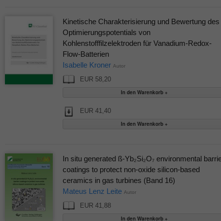
Kinetische Charakterisierung und Bewertung des
Optimierungspotentials von
Kohlenstofffilzelektroden für Vanadium-Redox-
Flow-Batterien
Isabelle Kroner
Autor
EUR 58,20
EUR 41,40
In situ generated ß-Yb₂Si₂O₇ environmental barri
coatings to protect non-oxide silicon-based
ceramics in gas turbines (Band 16)
Mateus Lenz Leite
Autor
EUR 41,88