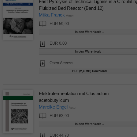
Fast Pyrolysis of Technical Lignins in a Circulatin
Fluidized Bed Reactor (Band 12)
Miika Franck
Autor
EUR 59,90
EUR 0,00
Open Access
PDF (2,9 MB) Download
Elektrofermentation mit Clostridium
acetobutylicum
Mareike Engel
Autor
EUR 63,90
EUR 44,70