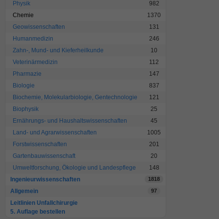
Physik
982
Chemie
1370
Geowissenschaften
131
Humanmedizin
246
Zahn-, Mund- und Kieferheilkunde
10
Veterinärmedizin
112
Pharmazie
147
Biologie
837
Biochemie, Molekularbiologie, Gentechnologie
121
Biophysik
25
Ernährungs- und Haushaltswissenschaften
45
Land- und Agrarwissenschaften
1005
Forstwissenschaften
201
Gartenbauwissenschaft
20
Umweltforschung, Ökologie und Landespflege
148
Ingenieurwissenschaften
1818
Allgemein
97
Leitlinien Unfallchirurgie
5. Auflage bestellen