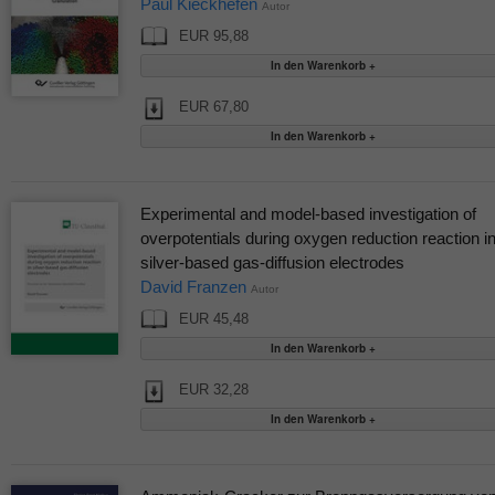
Paul Kieckhefen
Autor
EUR 95,88
EUR 67,80
Experimental and model-based investigation of
overpotentials during oxygen reduction reaction i
silver-based gas-diffusion electrodes
David Franzen
Autor
EUR 45,48
EUR 32,28