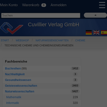
☰
Mein Konto
Warenkorb
Anmelden
0
Cuvillier Verlag GmbH
START
WEBSHOP
NATURWISSENSCHAFTEN
CHEMIE
TECHNISCHE CHEMIE UND CHEMIEINGENIEURWESEN
Fachbereiche
Buchreihen
(99)
1412
Nachhaltigkeit
3
Gesundheitswesen
3
Geisteswissenschaften
2403
Naturwissenschaften
5427
Mathematik
229
Informatik
320