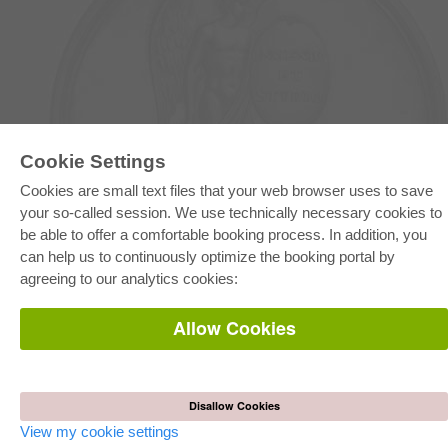
Cookie Settings
E-COLLECTION
Full Package
Cookies are small text files that your web browser uses to save
Department Packages
your so-called session. We use technically necessary cookies to
Pick & Choose
E-Book Delivery
be able to offer a comfortable booking process. In addition, you
Frequently Asked Questions (FAQ)
can help us to continuously optimize the booking portal by
agreeing to our analytics cookies:
ONLINE STORE
All authors
Allow Cookies
Shipping costs
Terms
AUTOR WERDEN
Disallow Cookies
Publish dissertation
View my cookie settings
Publish habilitation