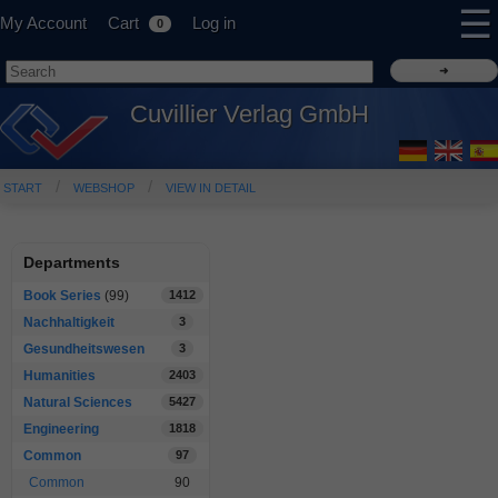
☰
My Account
Cart
Log in
0
Cuvillier Verlag GmbH
START
WEBSHOP
VIEW IN DETAIL
Departments
Book Series
(99)
1412
Nachhaltigkeit
3
Gesundheitswesen
3
Humanities
2403
Natural Sciences
5427
Engineering
1818
Common
97
Common
90