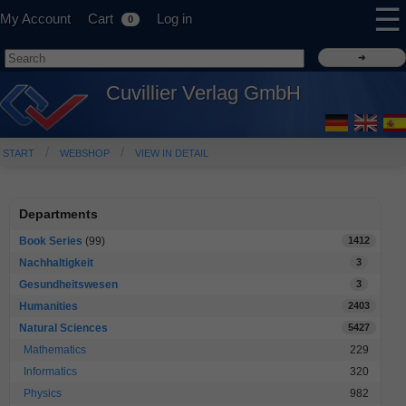
☰
My Account
Cart
Log in
0
Cuvillier Verlag GmbH
START
WEBSHOP
VIEW IN DETAIL
Departments
Book Series
(99)
1412
Nachhaltigkeit
3
Gesundheitswesen
3
Humanities
2403
Natural Sciences
5427
Mathematics
229
Informatics
320
Physics
982