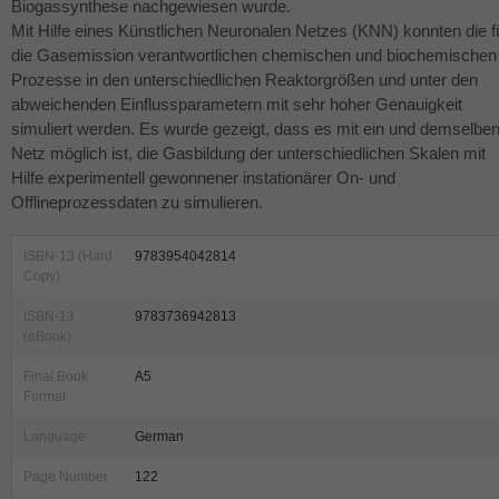
Biogassynthese nachgewiesen wurde.
Mit Hilfe eines Künstlichen Neuronalen Netzes (
KNN
) konnten die f
die Gasemission verantwortlichen chemischen und biochemischen
Prozesse in den unterschiedlichen Reaktorgrößen und unter den
abweichenden Einflussparametern mit sehr hoher Genauigkeit
simuliert werden. Es wurde gezeigt, dass es mit ein und demselbe
Netz möglich ist, die Gasbildung der unterschiedlichen Skalen mit
Hilfe experimentell gewonnener instationärer On- und
Offlineprozessdaten zu simulieren.
ISBN-13 (Hard
9783954042814
Copy)
ISBN-13
9783736942813
(eBook)
Final Book
A5
Format
Language
German
Page Number
122