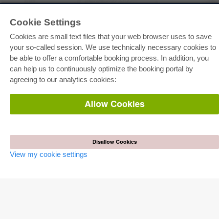
E-COLLECTION
Cookie Settings
Full Package
Department Packages
Cookies are small text files that your web browser uses to save
Pick & Choose
your so-called session. We use technically necessary cookies to
E-Book Delivery
be able to offer a comfortable booking process. In addition, you
Frequently Asked Questions (FAQ)
can help us to continuously optimize the booking portal by
agreeing to our analytics cookies:
ONLINE STORE
All authors
Allow Cookies
Shipping costs
Terms
AUTOR WERDEN
Disallow Cookies
Publish dissertation
Publish habilitation
View my cookie settings
Publish conference proceedings
Publish research report
Publish congress volume
PUBLISHING HOUSE
Licencing Terms
Cancellation Instructions