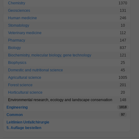
Chemistry
1370
Geosciences
131
Human medicine
246
Stomatology
10
Veterinary medicine
112
Pharmacy
147
Biology
837
Biochemistry, molecular biology, gene technology
121
Biophysics
25
Domestic and nutritional science
45
Agricultural science
1005
Forest science
201
Horticultural science
20
Environmental research, ecology and landscape conservation
148
Engineering
1818
Common
97
Leitlinien Unfallchirurgie
5. Auflage bestellen