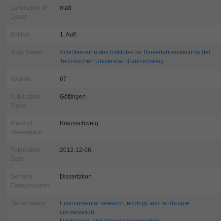
Lamination of
matt
Cover
Edition
1. Aufl.
Book Series
Schriftenreihe des Institutes für Bioverfahrenstechnik der
Technischen Universität Braunschweig
Volume
67
Publication
Göttingen
Place
Place of
Braunschweig
Dissertation
Publication
2012-12-06
Date
General
Dissertation
Categorization
Departments
Environmental research, ecology and landscape
conservation