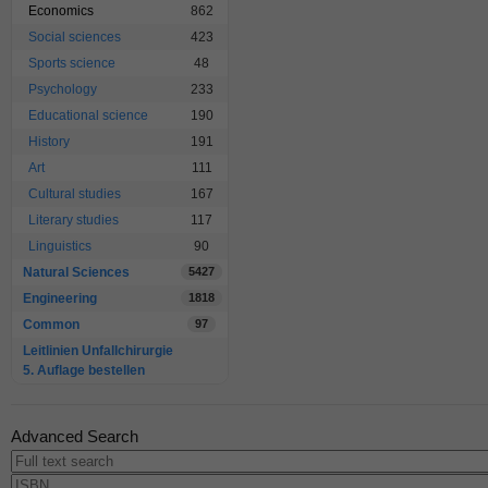
Economics
862
Social sciences
423
Sports science
48
Psychology
233
Educational science
190
History
191
Art
111
Cultural studies
167
Literary studies
117
Linguistics
90
Natural Sciences
5427
Engineering
1818
Common
97
Leitlinien Unfallchirurgie
5. Auflage bestellen
Advanced Search