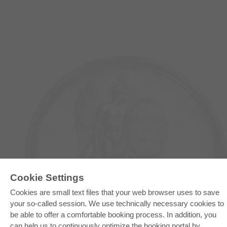
E-COLLECTION
Cookie Settings
Full Package
Cookies are small text files that your web browser uses to save
Department Packages
Pick & Choose
your so-called session. We use technically necessary cookies to
E-Book Delivery
be able to offer a comfortable booking process. In addition, you
Frequently Asked Questions (FAQ)
can help us to continuously optimize the booking portal by