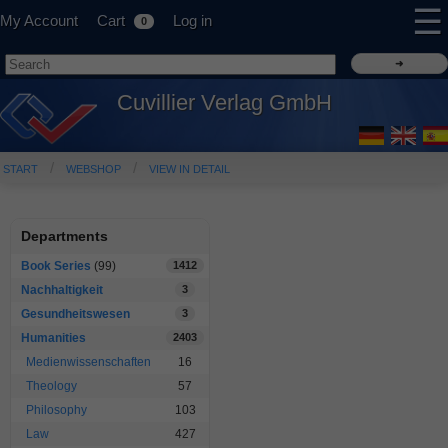
☰
My Account
Cart
Log in
0
Cuvillier Verlag GmbH
START
WEBSHOP
VIEW IN DETAIL
Departments
Book Series
(99)
1412
Nachhaltigkeit
3
Gesundheitswesen
3
Humanities
2403
Medienwissenschaften
16
Theology
57
Philosophy
103
Law
427