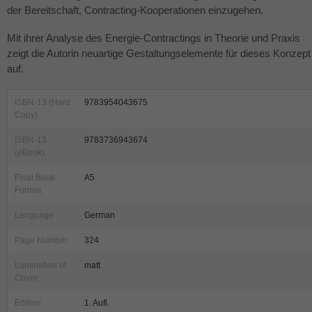
der Bereitschaft, Contracting-Kooperationen einzugehen.
Mit ihrer Analyse des Energie-Contractings in Theorie und Praxis
zeigt die Autorin neuartige Gestaltungselemente für dieses Konzept
auf.
ISBN-13 (Hard
9783954043675
Copy)
ISBN-13
9783736943674
(eBook)
Final Book
A5
Format
Language
German
Page Number
324
Lamination of
matt
Cover
Edition
1. Aufl.