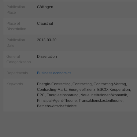
Publication
Göttingen
Place
Place of
Clausthal
Dissertation
Publication
2013-03-20
Date
General
Dissertation
Categorization
Departments
Business economics
Keywords
Energie-Contracting, Contracting, Contracting-Vertrag,
Contracting-Markt, Energieeffizienz, ESCO, Kooperation,
EPC, Energieeinsparung, Neue Institutionenökonomik,
Prinzipal-Agent-Theorie, Transaktionskostentheorie,
Betriebswirtschaftslehre