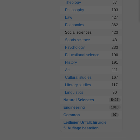
Theology
57
Philosophy
103
Law
427
Economics
862
Social sciences
423
Sports science
48
Psychology
233
Educational science
190
History
191
Art
111
Cultural studies
167
Literary studies
117
Linguistics
90
Natural Sciences
5427
Engineering
1818
Common
97
Leitlinien Unfallchirurgie
5. Auflage bestellen