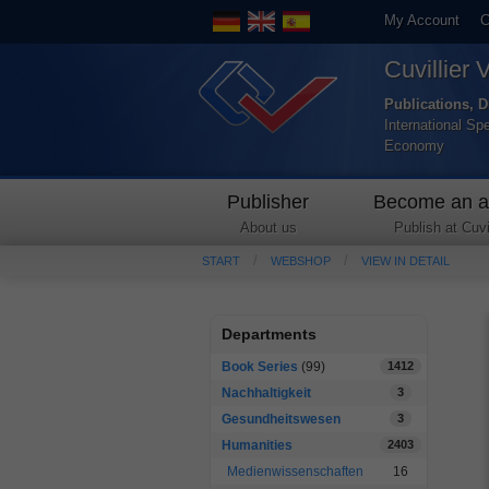
My Account
C
Cuvillier 
Publications, D
International Sp
Economy
Publisher
Become an a
About us
Publish at Cuvil
START
WEBSHOP
VIEW IN DETAIL
Departments
Book Series
(99)
1412
Nachhaltigkeit
3
Gesundheitswesen
3
Humanities
2403
Medienwissenschaften
16