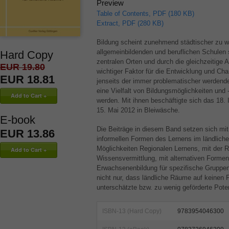
Preview
Table of Contents, PDF (180 KB)
Extract, PDF (280 KB)
Bildung scheint zunehmend städtischer zu w
allgemeinbildenden und beruflichen Schulen 
Hard Copy
zentralen Orten und durch die gleichzeitige 
EUR 19.80
wichtiger Faktor für die Entwicklung und Ch
EUR 18.81
jenseits der immer problematischer werdende
eine Vielfalt von Bildungsmöglichkeiten und 
werden. Mit ihnen beschäftigte sich das 18.
15. Mai 2012 in Bleiwäsche.
E-book
Die Beiträge in diesem Band setzen sich mi
EUR 13.86
informellen Formen des Lernens im ländlich
Möglichkeiten Regionalen Lernens, mit der R
Wissensvermittlung, mit alternativen Formen 
Erwachsenenbildung für spezifische Gruppen
nicht nur, dass ländliche Räume auf keinen F
unterschätzte bzw. zu wenig geförderte Poten
ISBN-13 (Hard Copy)
9783954046300