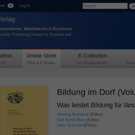
art
Log in
0
Verlag
issertations, Habilitations & Brochures.
ecialist Publishing House for Science and
uthor
Online Store
E-Collection
lier
Print & E-Books
for Organizations
Cust
Bildung im Dorf (Vol
Was leistet Bildung für lä
Henning Bombeck
(Editor)
Karl Martin Born
(Editor)
Doris Schmied
(Editor)