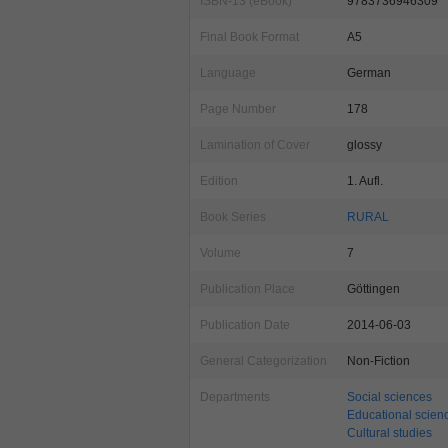
ISBN-13 (eBook)
9783736946309
Final Book Format
A5
Language
German
Page Number
178
Lamination of Cover
glossy
Edition
1. Aufl.
Book Series
RURAL
Volume
7
Publication Place
Göttingen
Publication Date
2014-06-03
General Categorization
Non-Fiction
Departments
Social sciences
Educational scien
Cultural studies