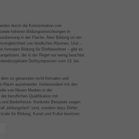
erden durch die Konzentration von
sowie höheren Bildungseinrichtungen in
Ausdünnung in der Fläche. Aber Bildung ist ein
ancengleichheit von ländlichen Räumen. Und –
n formalen Bildung für Dorfbewohner – gibt es
-angeboten, die in der Regel nur wenig beachtet
 Interdisziplinäre Dorfsymposium vom 13. bis
t dem so genannten nicht-formalen und
en Raum auseinander, insbesondere mit den
olle von Neuen Medien in der
der beruflichen Qualifikation mit
 und Bedürfnisse. Konkrete Beispiele zeigen
all „bildungsfern“ sind, sondern dass Dörfer
ziale für Bildung, Kunst und Kultur besitzen.