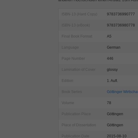
ISBN-13 (Hard Copy)
9783736990777
ISBN-13 (eBook)
9783736980778
Final Book Format
A5
Language
German
Page Number
446
Lamination of Cover
glossy
Edition
1. Aufl.
Book Series
Göttinger Wirtscha
Volume
78
Publication Place
Göttingen
Place of Dissertation
Göttingen
Publication Date
2015-08-10