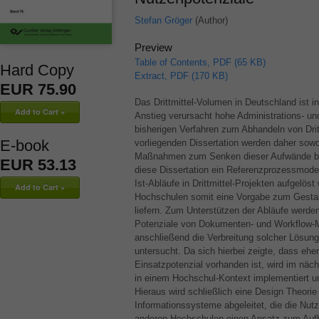
Stefan Gröger
(Author)
Preview
Table of Contents, PDF (65 KB)
Hard Copy
Extract, PDF (170 KB)
EUR 75.90
Das Drittmittel-Volumen in Deutschland ist i
Anstieg verursacht hohe Administrations- u
bisherigen Verfahren zum Abhandeln von Dritt
E-book
vorliegenden Dissertation werden daher sowo
Maßnahmen zum Senken dieser Aufwände besc
EUR 53.13
diese Dissertation ein Referenzprozessmodel
Ist-Abläufe in Drittmittel-Projekten aufgelös
Hochschulen somit eine Vorgabe zum Gestalte
liefern. Zum Unterstützen der Abläufe werde
Potenziale von Dokumenten- und Workflow
anschließend die Verbreitung solcher Lösun
untersucht. Da sich hierbei zeigte, dass eh
Einsatzpotenzial vorhanden ist, wird im näch
in einem Hochschul-Kontext implementiert un
Hieraus wird schließlich eine Design Theorie
Informationssysteme abgeleitet, die die Nut
anderen Hochschulen einen Ansatz zum Aufba