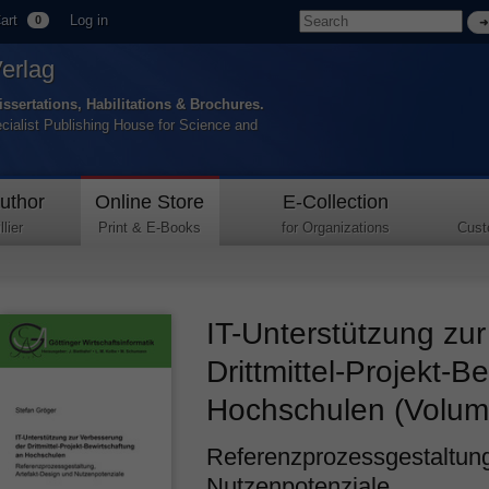
art
Log in
0
Verlag
issertations, Habilitations & Brochures.
ecialist Publishing House for Science and
uthor
Online Store
E-Collection
lier
Print & E-Books
for Organizations
Cust
IT-Unterstützung zu
Drittmittel-Projekt-B
Hochschulen (Volume
Referenzprozessgestaltung
Nutzenpotenziale