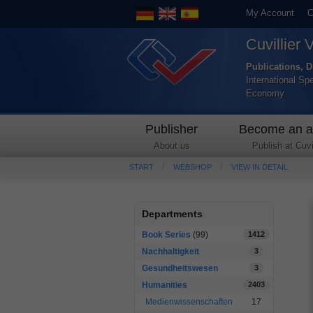
My Account
C
Cuvillier 
Publications, D
International Sp
Economy
Publisher
Become an a
About us
Publish at Cuvil
START
WEBSHOP
VIEW IN DETAIL
Departments
Book Series
(99)
1412
Nachhaltigkeit
3
Gesundheitswesen
3
Humanities
2403
Medienwissenschaften
17