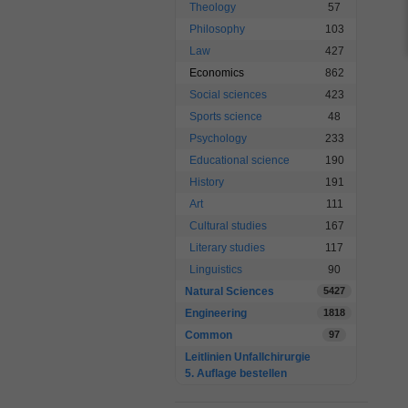
Theology
57
Philosophy
103
Law
427
Economics
862
Social sciences
423
Sports science
48
Psychology
233
Educational science
190
History
191
Art
111
Cultural studies
167
Literary studies
117
Linguistics
90
Natural Sciences
5427
Engineering
1818
Common
97
Leitlinien Unfallchirurgie
5. Auflage bestellen