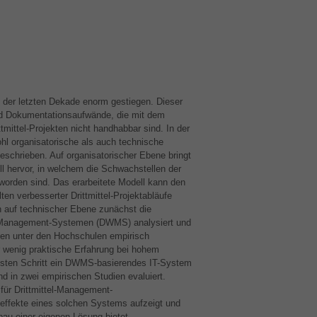
n der letzten Dekade enorm gestiegen. Dieser
nd Dokumentationsaufwände, die mit dem
mittel-Projekten nicht handhabbar sind. In der
hl organisatorische als auch technische
hrieben. Auf organisatorischer Ebene bringt
l hervor, in welchem die Schwachstellen der
t worden sind. Das erarbeitete Modell kann den
n verbesserter Drittmittel-Projektabläufe
n auf technischer Ebene zunächst die
-Management-Systemen (
DWMS
) analysiert und
gen unter den Hochschulen empirisch
er wenig praktische Erfahrung bei hohem
sten Schritt ein
DWMS
-basierendes IT-System
d in zwei empirischen Studien evaluiert.
 für Drittmittel-Management-
zeffekte eines solchen Systems aufzeigt und
u einer eigenen Lösung bietet.