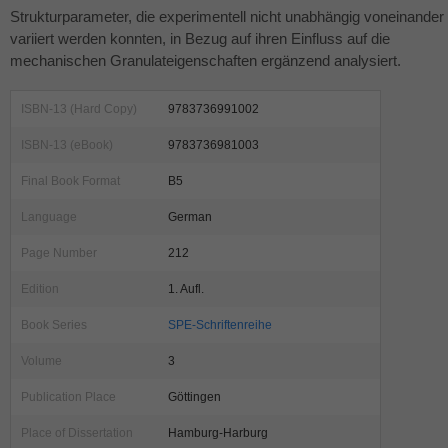
Strukturparameter, die experimentell nicht unabhängig voneinander
variiert werden konnten, in Bezug auf ihren Einfluss auf die
mechanischen Granulateigenschaften ergänzend analysiert.
ISBN-13 (Hard Copy)
9783736991002
ISBN-13 (eBook)
9783736981003
Final Book Format
B5
Language
German
Page Number
212
Edition
1. Aufl.
Book Series
SPE-Schriftenreihe
Volume
3
Publication Place
Göttingen
Place of Dissertation
Hamburg-Harburg