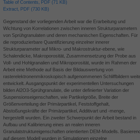
Table of Contents, PDF (71 KB)
Extract, PDF (730 KB)
Gegenstand der vorliegenden Arbeit war die Erarbeitung und
Wichtung von Korrelationen zwischen inneren Strukturparametern
von Sprühgranulaten und deren mechanischen Eigenschaften. Für
die reproduzierbare Quantifizierung einzelner innerer
Strukturparameter auf Mikro- und Makrostruktur-ebene, wie
Schalendicke, Makroporosität, Zusammensetzung der Probe aus
Voll- und Hohlgranalien und Mikroporosität, wurde im Rahmen der
Arbeit eine Methode auf Basis der Bildauswertung von
rasterelektronenmikroskopisch aufgenommenen Schliffbildern weit
entwickelt. Ausgangspunkt der experimentellen Untersuchungen
bilden Al2O3-Sprühgranulate, die unter definierter Variation der
Suspensionseigenschaften, wie Partikelgröße, Breite der
Größenverteilung der Primärpartikel, Feststoffgehalt,
Abstoßungskräfte der Primärpartikel, Additivart und -menge,
hergestellt wurden. Ein zweiter Schwerpunkt der Arbeit bestand in
Aufbau und Kalibrierung eines an realen inneren
Granulatstruktureigenschaften orientierten
DEM
-Modells. Basieren
auf diesem Modell wurden in Simulationen einzelne