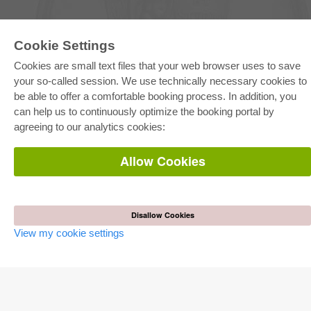
Cookie Settings
E-COLLECTION
Cookies are small text files that your web browser uses to save
Full Package
your so-called session. We use technically necessary cookies to
Department Packages
be able to offer a comfortable booking process. In addition, you
Pick & Choose
can help us to continuously optimize the booking portal by
E-Book Delivery
Frequently Asked Questions (FAQ)
agreeing to our analytics cookies:
ONLINE STORE
Allow Cookies
All authors
Shipping costs
Terms
Disallow Cookies
AUTOR WERDEN
View my cookie settings
Publish dissertation
Publish habilitation
Publish conference proceedings
Publish research report
Publish congress volume