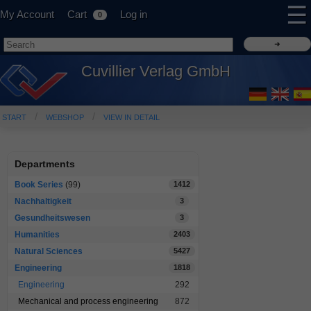
☰
My Account
Cart
Log in
0
Cuvillier Verlag GmbH
START
WEBSHOP
VIEW IN DETAIL
Departments
Book Series
(99)
1412
Nachhaltigkeit
3
Gesundheitswesen
3
Humanities
2403
Natural Sciences
5427
Engineering
1818
Engineering
292
Mechanical and process engineering
872