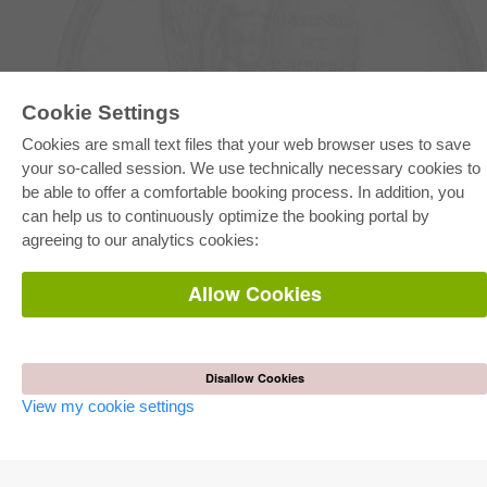
Cookie Settings
E-COLLECTION
Cookies are small text files that your web browser uses to save
Full Package
your so-called session. We use technically necessary cookies to
Department Packages
be able to offer a comfortable booking process. In addition, you
Pick & Choose
E-Book Delivery
can help us to continuously optimize the booking portal by
Frequently Asked Questions (FAQ)
agreeing to our analytics cookies:
ONLINE STORE
Allow Cookies
All authors
Shipping costs
Terms
Disallow Cookies
AUTOR WERDEN
View my cookie settings
Publish dissertation
Publish habilitation
Publish conference proceedings
Publish research report