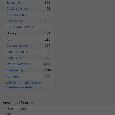
Economics
862
Social sciences
423
Sports science
48
Psychology
233
Educational science
190
History
191
Art
111
Cultural studies
167
Literary studies
117
Linguistics
90
Natural Sciences
5427
Engineering
1818
Common
97
Leitlinien Unfallchirurgie
5. Auflage bestellen
Advanced Search