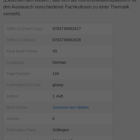
den Austausch verschiedener Fachkulturen zu einer Thematik
versteht.
ISBN-13 (Hard Copy)
9783736992627
ISBN-13 (eBook)
9783736982628
Final Book Format
A5
Language
German
Page Number
144
Lamination of Cover
glossy
Edition
1. Aufl.
Book Series
Zwischen den Welten
Volume
6
Publication Place
Göttingen