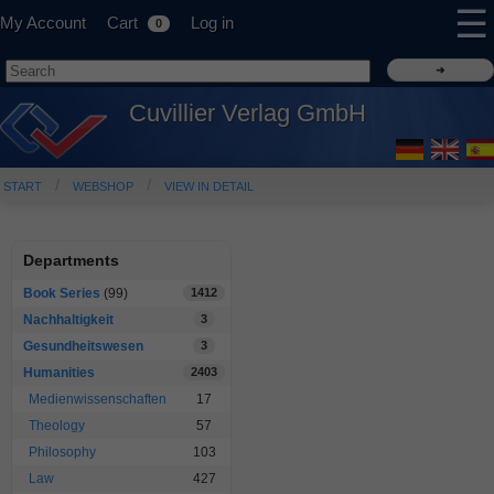
☰
My Account
Cart
Log in
0
Cuvillier Verlag GmbH
START
WEBSHOP
VIEW IN DETAIL
Departments
Book Series
(99)
1412
Nachhaltigkeit
3
Gesundheitswesen
3
Humanities
2403
Medienwissenschaften
17
Theology
57
Philosophy
103
Law
427