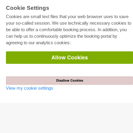
Cookie Settings
E-COLLECTION
Cookies are small text files that your web browser uses to save
Full Package
Department Packages
your so-called session. We use technically necessary cookies to
Pick & Choose
be able to offer a comfortable booking process. In addition, you
E-Book Delivery
Frequently Asked Questions (FAQ)
can help us to continuously optimize the booking portal by
agreeing to our analytics cookies:
ONLINE STORE
Allow Cookies
All authors
Shipping costs
Terms
AUTOR WERDEN
Disallow Cookies
View my cookie settings
Publish dissertation
Publish habilitation
Publish conference proceedings
Publish research report
Publish congress volume
PUBLISHING HOUSE
Licencing Terms
Cancellation Instructions