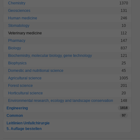
Chemistry
1370
Geosciences
131
Human medicine
246
Stomatology
10
Veterinary medicine
112
Pharmacy
147
Biology
837
Biochemistry, molecular biology, gene technology
121
Biophysics
25
Domestic and nutritional science
45
Agricultural science
1005
Forest science
201
Horticultural science
20
Environmental research, ecology and landscape conservation
148
Engineering
1818
Common
97
Leitlinien Unfallchirurgie
5. Auflage bestellen