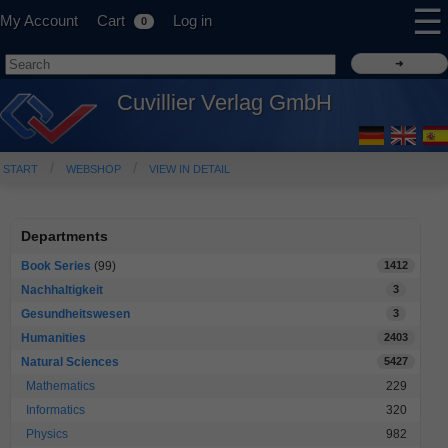
☰
My Account
Cart
Log in
0
Cuvillier Verlag GmbH
START
WEBSHOP
VIEW IN DETAIL
Departments
Book Series
(99)
1412
Nachhaltigkeit
3
Gesundheitswesen
3
Humanities
2403
Natural Sciences
5427
Mathematics
229
Informatics
320
Physics
982