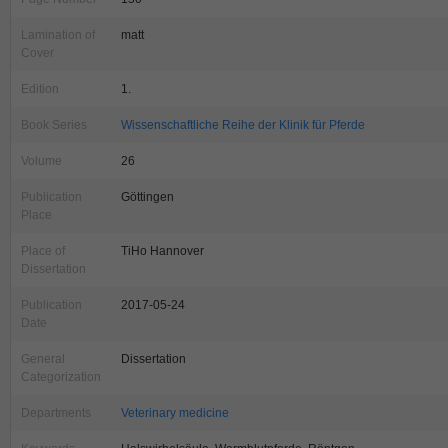
Lamination of
matt
Cover
Edition
1.
Book Series
Wissenschaftliche Reihe der Klinik für Pferde
Volume
26
Publication
Göttingen
Place
Place of
TiHo Hannover
Dissertation
Publication
2017-05-24
Date
General
Dissertation
Categorization
Departments
Veterinary medicine