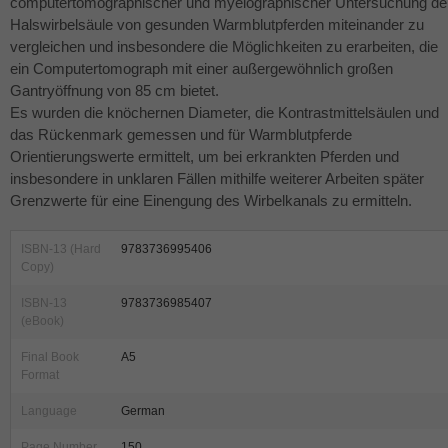
computertomographischer und myelographischer Untersuchung de
Halswirbelsäule von gesunden Warmblutpferden miteinander zu
vergleichen und insbesondere die Möglichkeiten zu erarbeiten, die
ein Computertomograph mit einer außergewöhnlich großen
Gantryöffnung von 85 cm bietet.
Es wurden die knöchernen Diameter, die Kontrastmittelsäulen und
das Rückenmark gemessen und für Warmblutpferde
Orientierungswerte ermittelt, um bei erkrankten Pferden und
insbesondere in unklaren Fällen mithilfe weiterer Arbeiten später
Grenzwerte für eine Einengung des Wirbelkanals zu ermitteln.
ISBN-13 (Hard
9783736995406
Copy)
ISBN-13
9783736985407
(eBook)
Final Book
A5
Format
Language
German
Page Number
150