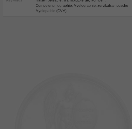
Keywords
Halswirbelsäule, Warmblutpferde, Röntgen,
Computertomographie, Myelographie, zervikalstenotische
Myelopathie (CVM)