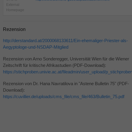
External
Homepage
Rezension
http://derstandard.at/2000068133611/Ein-ehemaliger-Priester-als-
Aegyptologe-und-NSDAP-Mitglied
Rezension von Arno Sonderegger, Universität Wien für die Wiener
Zeitschrift für kritische Afrikastudien (PDF-Download):
https://stichproben.univie.ac.at/fileadmin/user_upload/p_stichpr
Rezension von Dr. Hana Navratilova in "Astene Bulletin 75" (PDF-
Download):
https://cuvillier.de/uploads/cms_file/cms_file/463/Bulletin_75.pdf