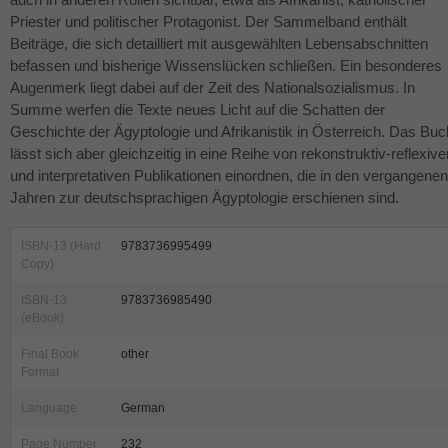
Priester und politischer Protagonist. Der Sammelband enthält
Beiträge, die sich detailliert mit ausgewählten Lebensabschnitten
befassen und bisherige Wissenslücken schließen. Ein besonderes
Augenmerk liegt dabei auf der Zeit des Nationalsozialismus. In
Summe werfen die Texte neues Licht auf die Schatten der
Geschichte der Ägyptologie und Afrikanistik in Österreich. Das Buc
lässt sich aber gleichzeitig in eine Reihe von rekonstruktiv-reflexive
und interpretativen Publikationen einordnen, die in den vergangenen
Jahren zur deutschsprachigen Ägyptologie erschienen sind.
ISBN-13 (Hard
9783736995499
Copy)
ISBN-13
9783736985490
(eBook)
Final Book
other
Format
Language
German
Page Number
232