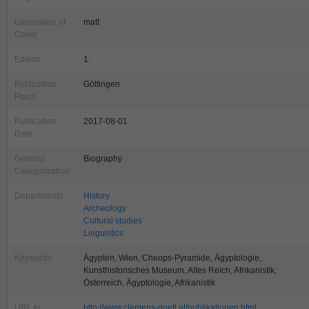
Lamination of
matt
Cover
Edition
1.
Publication
Göttingen
Place
Publication
2017-08-01
Date
General
Biography
Categorization
Departments
History
Archeology
Cultural studies
Linguistics
Keywords
Ägypten, Wien, Cheops-Pyramide, Ägyptologie,
Kunsthistorisches Museum, Altes Reich, Afrikanistik,
Österreich, Ägyptologie, Afrikanistik
URL to
http://www.clemens-guetl.at/publikationen.html