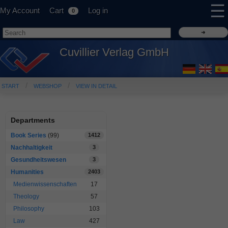
☰
My Account
Cart
Log in
0
Cuvillier Verlag GmbH
START
WEBSHOP
VIEW IN DETAIL
Departments
Book Series
(99)
1412
Nachhaltigkeit
3
Gesundheitswesen
3
Humanities
2403
Medienwissenschaften
17
Theology
57
Philosophy
103
Law
427