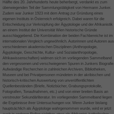
Hälfte des 20. Jahrhunderts heute beherbergt, verdankt es zum
überwiegenden Teil der Sammlungstätigkeit von Hermann Junker.
Zudem war Junker 1923 mit dem Antrag zur Gründung eines
eigenen Instituts in Österreich erfolgreich. Dabei waren für die
Entscheidung zur Verknüpfung der Ägyptologie und der Afrikanistik
an einem Institut der Universität Wien historische Gründe
ausschlaggebend. Die Kombination der beiden Fachbereiche ist im
internationalen Vergleich ungewöhnlich. Autorinnen und Autoren aus
verschiedenen akademischen Disziplinen (Anthropologie,
Ägyptologie, Geschichte, Kultur- und Sozialanthropologie,
Afrikawissenschaften) widmen sich im vorliegenden Sammelband
den vergessenen und verschwiegenen Spuren in Junkers Biografie
Aufwändige Recherchen in zahlreichen Archiven, Bibliotheken,
Museen und bei Privatpersonen mündeten in der akribischen und
historisch-kritischen Auswertung von unveröffentlichten
Quellenbeständen (Briefe, Notizbücher, Grabungsprotokolle,
Fotografien, Tonaufnahmen, etc.) und von einer breiten Basis an
verstreuter Sekundärliteratur. Im vorliegenden Sammelband liegen
die Ergebnisse ihrer Untersuchungen vor. Wenn Junker bislang
hauptsächlich als Ägyptologe wahrgenommen wurde, wird er jetzt
auch in anderen Rollen sichtbar, etwa als Afrikanist, katholischer