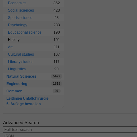
Economics
862
Social sciences
423
Sports science
48
Psychology
233
Educational science
190
History
191
Art
111
Cultural studies
167
Literary studies
117
Linguistics
90
Natural Sciences
5427
Engineering
1818
Common
97
Leitlinien Unfallchirurgie
5. Auflage bestellen
Advanced Search