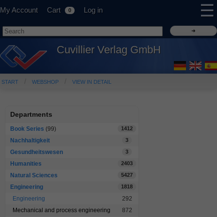
☰
My Account
Cart
Log in
0
Cuvillier Verlag GmbH
START
WEBSHOP
VIEW IN DETAIL
Departments
Book Series
(99)
1412
Nachhaltigkeit
3
Gesundheitswesen
3
Humanities
2403
Natural Sciences
5427
Engineering
1818
Engineering
292
Mechanical and process engineering
872