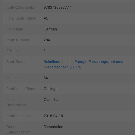
ISBN-13 (eBook)
9783736987777
Final Book Format
A5
Language
German
Page Number
204
Edition
1.
Book Series
Schriftenreihe des Energie-Forschungszentrums
Niedersachsen (EFZN)
Volume
54
Publication Place
Göttingen
Place of
Clausthal
Dissertation
Publication Date
2018-04-18
General
Dissertation
Categorization