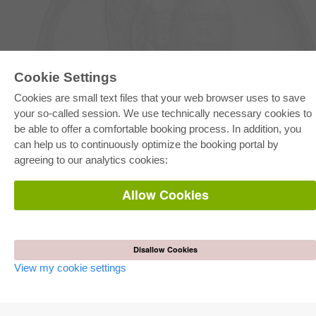
Cookie Settings
E-COLLECTION
Cookies are small text files that your web browser uses to save
Full Package
your so-called session. We use technically necessary cookies to
Department Packages
be able to offer a comfortable booking process. In addition, you
Pick & Choose
E-Book Delivery
can help us to continuously optimize the booking portal by
Frequently Asked Questions (FAQ)
agreeing to our analytics cookies:
ONLINE STORE
Allow Cookies
All authors
Shipping costs
Terms
Disallow Cookies
AUTOR WERDEN
View my cookie settings
Publish dissertation
Publish habilitation
Publish conference proceedings
Publish research report