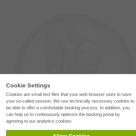
E-COLLECTION
Cookie Settings
Full Package
Cookies are small text files that your web browser uses to save
Department Packages
your so-called session. We use technically necessary cookies to
Pick & Choose
E-Book Delivery
be able to offer a comfortable booking process. In addition, you
Frequently Asked Questions (FAQ)
can help us to continuously optimize the booking portal by
agreeing to our analytics cookies:
ONLINE STORE
All authors