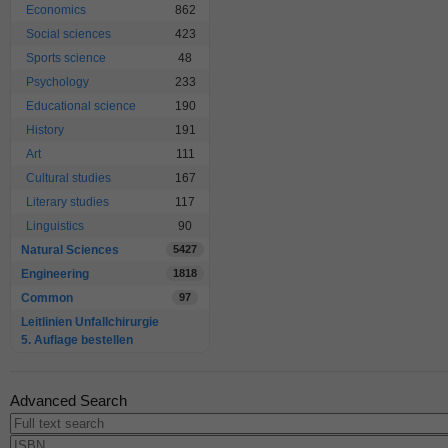
Economics
862
Social sciences
423
Sports science
48
Psychology
233
Educational science
190
History
191
Art
111
Cultural studies
167
Literary studies
117
Linguistics
90
Natural Sciences
5427
Engineering
1818
Common
97
Leitlinien Unfallchirurgie
5. Auflage bestellen
Advanced Search