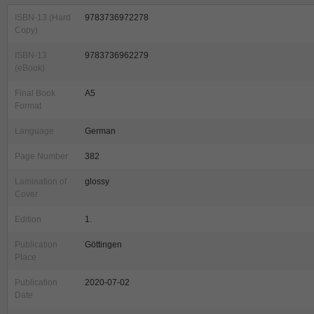
ISBN-13 (Hard
9783736972278
Copy)
ISBN-13
9783736962279
(eBook)
Final Book
A5
Format
Language
German
Page Number
382
Lamination of
glossy
Cover
Edition
1.
Publication
Göttingen
Place
Publication
2020-07-02
Date