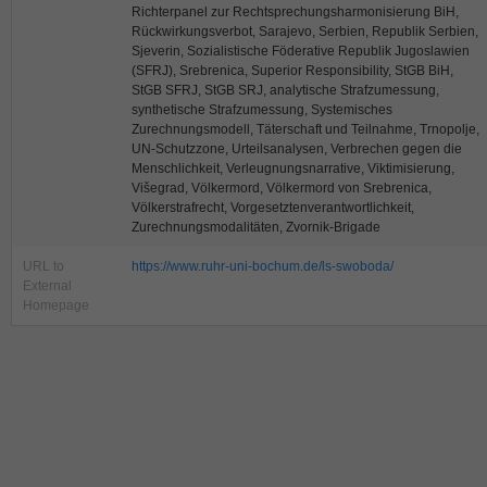
Richterpanel zur Rechtsprechungsharmonisierung BiH,
Rückwirkungsverbot, Sarajevo, Serbien, Republik Serbien,
Sjeverin, Sozialistische Föderative Republik Jugoslawien
(SFRJ), Srebrenica, Superior Responsibility, StGB BiH,
StGB SFRJ, StGB SRJ, analytische Strafzumessung,
synthetische Strafzumessung, Systemisches
Zurechnungsmodell, Täterschaft und Teilnahme, Trnopolje,
UN-Schutzzone, Urteilsanalysen, Verbrechen gegen die
Menschlichkeit, Verleugnungsnarrative, Viktimisierung,
Višegrad, Völkermord, Völkermord von Srebrenica,
Völkerstrafrecht, Vorgesetztenverantwortlichkeit,
Zurechnungsmodalitäten, Zvornik-Brigade
URL to
https://www.ruhr-uni-bochum.de/ls-swoboda/
External
Homepage