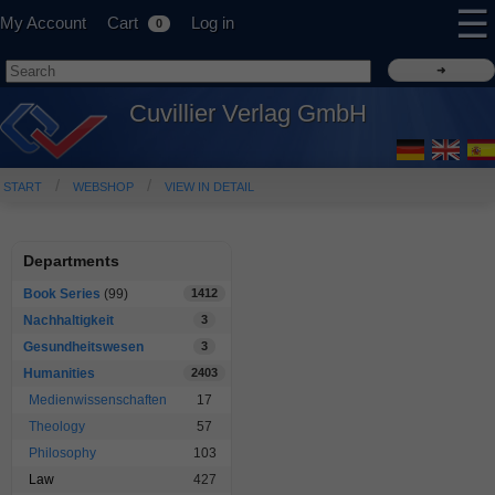
☰
My Account
Cart
Log in
0
Cuvillier Verlag GmbH
START
WEBSHOP
VIEW IN DETAIL
Departments
Book Series
(99)
1412
Nachhaltigkeit
3
Gesundheitswesen
3
Humanities
2403
Medienwissenschaften
17
Theology
57
Philosophy
103
Law
427