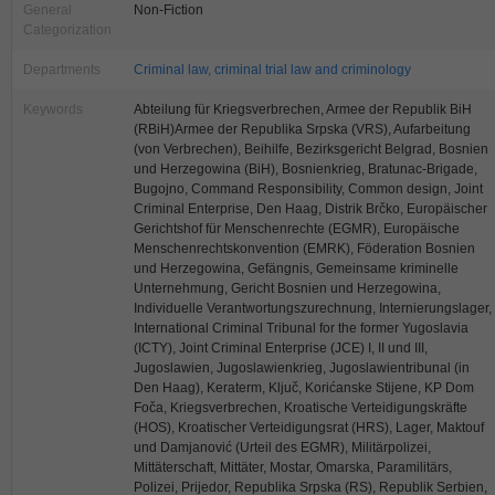
General
Non-Fiction
Categorization
Departments
Criminal law, criminal trial law and criminology
Keywords
Abteilung für Kriegsverbrechen, Armee der Republik BiH
(RBiH)Armee der Republika Srpska (VRS), Aufarbeitung
(von Verbrechen), Beihilfe, Bezirksgericht Belgrad, Bosnien
und Herzegowina (BiH), Bosnienkrieg, Bratunac-Brigade,
Bugojno, Command Responsibility, Common design, Joint
Criminal Enterprise, Den Haag, Distrik Brčko, Europäischer
Gerichtshof für Menschenrechte (EGMR), Europäische
Menschenrechtskonvention (EMRK), Föderation Bosnien
und Herzegowina, Gefängnis, Gemeinsame kriminelle
Unternehmung, Gericht Bosnien und Herzegowina,
Individuelle Verantwortungszurechnung, Internierungslager,
International Criminal Tribunal for the former Yugoslavia
(ICTY), Joint Criminal Enterprise (JCE) I, II und III,
Jugoslawien, Jugoslawienkrieg, Jugoslawientribunal (in
Den Haag), Keraterm, Ključ, Korićanske Stijene, KP Dom
Foča, Kriegsverbrechen, Kroatische Verteidigungskräfte
(HOS), Kroatischer Verteidigungsrat (HRS), Lager, Maktouf
und Damjanović (Urteil des EGMR), Militärpolizei,
Mittäterschaft, Mittäter, Mostar, Omarska, Paramilitärs,
Polizei, Prijedor, Republika Srpska (RS), Republik Serbien,