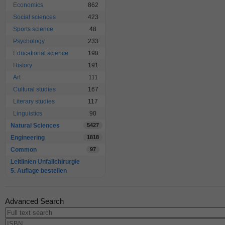
Economics
862
Social sciences
423
Sports science
48
Psychology
233
Educational science
190
History
191
Art
111
Cultural studies
167
Literary studies
117
Linguistics
90
Natural Sciences
5427
Engineering
1818
Common
97
Leitlinien Unfallchirurgie
5. Auflage bestellen
Advanced Search