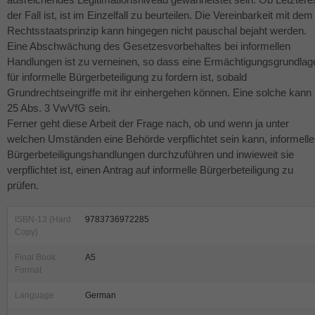
der Fall ist, ist im Einzelfall zu beurteilen. Die Vereinbarkeit mit dem
Rechtsstaatsprinzip kann hingegen nicht pauschal bejaht werden.
Eine Abschwächung des Gesetzesvorbehaltes bei informellen
Handlungen ist zu verneinen, so dass eine Ermächtigungsgrundlag
für informelle Bürgerbeteiligung zu fordern ist, sobald
Grundrechtseingriffe mit ihr einhergehen können. Eine solche kann
25 Abs. 3 VwVfG sein.
Ferner geht diese Arbeit der Frage nach, ob und wenn ja unter
welchen Umständen eine Behörde verpflichtet sein kann, informelle
Bürgerbeteiligungshandlungen durchzuführen und inwieweit sie
verpflichtet ist, einen Antrag auf informelle Bürgerbeteiligung zu
prüfen.
ISBN-13 (Hard
9783736972285
Copy)
Final Book
A5
Format
Language
German