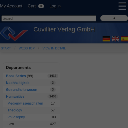
☰
My Account
Cart
Log in
0
Cuvillier Verlag GmbH
START
WEBSHOP
VIEW IN DETAIL
Departments
Book Series
(99)
1412
Nachhaltigkeit
3
Gesundheitswesen
3
Humanities
2403
Medienwissenschaften
17
Theology
57
Philosophy
103
Law
427