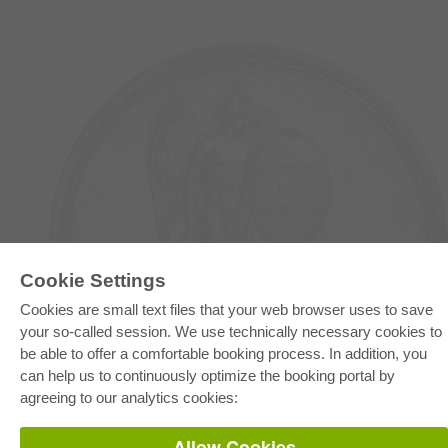
E-COLLECTION
Cookie Settings
Full Package
Cookies are small text files that your web browser uses to save
Department Packages
your so-called session. We use technically necessary cookies to
Pick & Choose
E-Book Delivery
be able to offer a comfortable booking process. In addition, you
Frequently Asked Questions (FAQ)
can help us to continuously optimize the booking portal by
agreeing to our analytics cookies:
ONLINE STORE
All authors
Allow Cookies