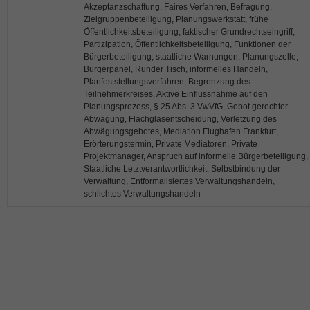
Akzeptanzschaffung, Faires Verfahren, Befragung,
Zielgruppenbeteiligung, Planungswerkstatt, frühe
Öffentlichkeitsbeteiligung, faktischer Grundrechtseingriff,
Partizipation, Öffentlichkeitsbeteiligung, Funktionen der
Bürgerbeteiligung, staatliche Warnungen, Planungszelle,
Bürgerpanel, Runder Tisch, informelles Handeln,
Planfeststellungsverfahren, Begrenzung des
Teilnehmerkreises, Aktive Einflussnahme auf den
Planungsprozess, § 25 Abs. 3 VwVfG, Gebot gerechter
Abwägung, Flachglasentscheidung, Verletzung des
Abwägungsgebotes, Mediation Flughafen Frankfurt,
Erörterungstermin, Private Mediatoren, Private
Projektmanager, Anspruch auf informelle Bürgerbeteiligung,
Staatliche Letztverantwortlichkeit, Selbstbindung der
Verwaltung, Entformalisiertes Verwaltungshandeln,
schlichtes Verwaltungshandeln