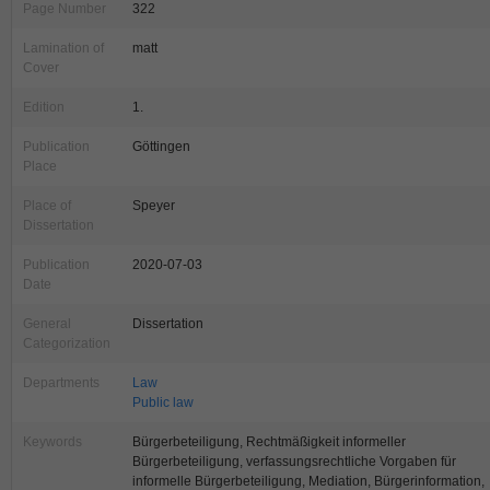
Page Number
322
Lamination of
matt
Cover
Edition
1.
Publication
Göttingen
Place
Place of
Speyer
Dissertation
Publication
2020-07-03
Date
General
Dissertation
Categorization
Departments
Law
Public law
Keywords
Bürgerbeteiligung, Rechtmäßigkeit informeller
Bürgerbeteiligung, verfassungsrechtliche Vorgaben für
informelle Bürgerbeteiligung, Mediation, Bürgerinformation,