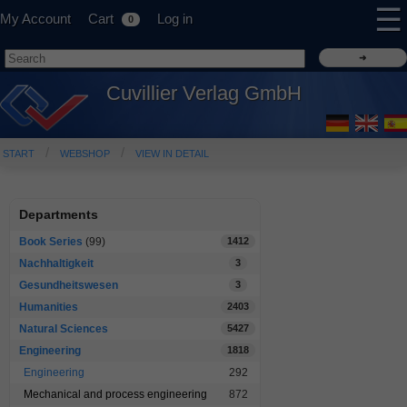
☰
My Account
Cart
Log in
0
Cuvillier Verlag GmbH
START
WEBSHOP
VIEW IN DETAIL
Departments
Book Series
(99)
1412
Nachhaltigkeit
3
Gesundheitswesen
3
Humanities
2403
Natural Sciences
5427
Engineering
1818
Engineering
292
Mechanical and process engineering
872