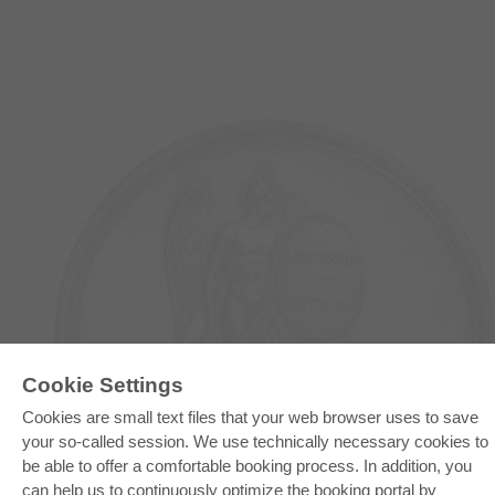
E-COLLECTION
Cookie Settings
Full Package
Cookies are small text files that your web browser uses to save
Department Packages
Pick & Choose
your so-called session. We use technically necessary cookies to
E-Book Delivery
be able to offer a comfortable booking process. In addition, you
Frequently Asked Questions (FAQ)
can help us to continuously optimize the booking portal by