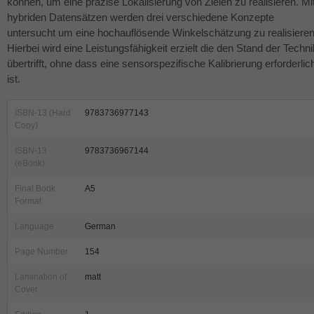
können, um eine präzise Lokalisierung von Zielen zu realisieren. Mi
hybriden Datensätzen werden drei verschiedene Konzepte
untersucht um eine hochauflösende Winkelschätzung zu realisieren
Hierbei wird eine Leistungsfähigkeit erzielt die den Stand der Techni
übertrifft, ohne dass eine sensorspezifische Kalibrierung erforderlic
ist.
ISBN-13 (Hard
9783736977143
Copy)
ISBN-13
9783736967144
(eBook)
Final Book
A5
Format
Language
German
Page Number
154
Lamination of
matt
Cover