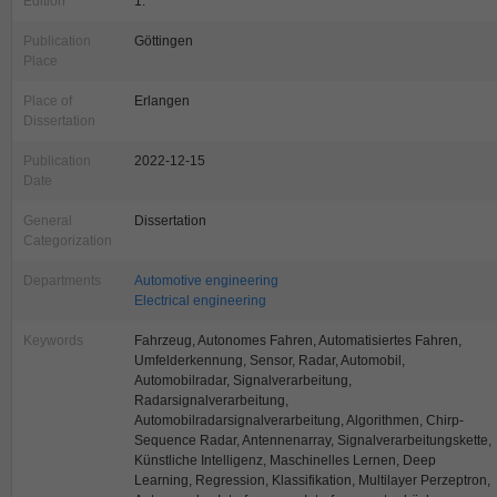
Edition
1.
Publication
Göttingen
Place
Place of
Erlangen
Dissertation
Publication
2022-12-15
Date
General
Dissertation
Categorization
Departments
Automotive engineering
Electrical engineering
Keywords
Fahrzeug, Autonomes Fahren, Automatisiertes Fahren,
Umfelderkennung, Sensor, Radar, Automobil,
Automobilradar, Signalverarbeitung,
Radarsignalverarbeitung,
Automobilradarsignalverarbeitung, Algorithmen, Chirp-
Sequence Radar, Antennenarray, Signalverarbeitungskette,
Künstliche Intelligenz, Maschinelles Lernen, Deep
Learning, Regression, Klassifikation, Multilayer Perzeptron,