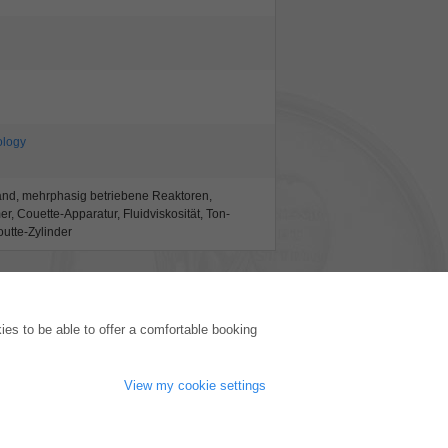
ology
and, mehrphasig betriebene Reaktoren,
, Couette-Apparatur, Fluidviskosität, Ton-
utte-Zylinder
PUBLISHING HOUSE
es to be able to offer a comfortable booking
Licencing Terms
Cancellation Instructions
Legally Responsible
View my cookie settings
Cookie Settings
Privacy Policy