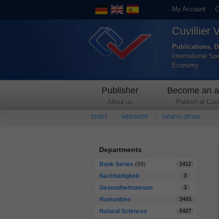
My Account
C
Cuvillier 
Publications, D
International Sp
Economy
Publisher
Become an a
About us
Publish at Cuvil
START
WEBSHOP
VIEW IN DETAIL
Departments
Book Series
(99)
1412
Nachhaltigkeit
3
Gesundheitswesen
3
Humanities
2403
Natural Sciences
5427