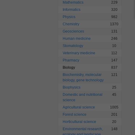
Mathematics
229
Informatics
320
Physics
982
Chemistry
1370
Geosciences
131
Human medicine
246
Stomatology
10
Veterinary medicine
112
Pharmacy
147
Biology
837
Biochemistry, molecular
121
biology, gene technology
Biophysics
25
Domestic and nutritional
45
science
Agricultural science
1005
Forest science
201
Horticultural science
20
Environmental research,
148
ecology and landscape