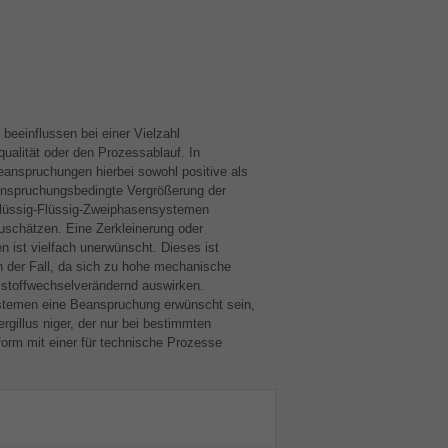
eeinflussen bei einer Vielzahl
ualität oder den Prozessablauf. In
anspruchungen hierbei sowohl positive als
anspruchungsbedingte Vergrößerung der
Flüssig-Flüssig-Zweiphasensystemen
zuschätzen. Eine Zerkleinerung oder
n ist vielfach unerwünscht. Dieses ist
n der Fall, da sich zu hohe mechanische
 stoffwechselverändernd auswirken.
ystemen eine Beanspruchung erwünscht sein,
ergillus niger, der nur bei bestimmten
orm mit einer für technische Prozesse