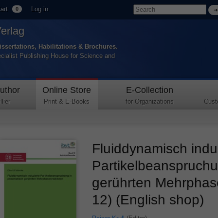
art
Log in
0
Verlag
issertations, Habilitations & Brochures.
ecialist Publishing House for Science and
uthor
Online Store
E-Collection
lier
Print & E-Books
for Organizations
Cust
Fluiddynamisch indui
Partikelbeanspruchu
gerührten Mehrphas
12) (English shop)