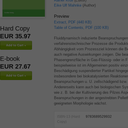
Rainer Krull
(Editor)
Eike Ulf Mahnke
(Author)
Preview
Extract, PDF (440 KB)
Hard Copy
Table of Contents, PDF (100 KB)
EUR 35.97
Fluiddynamisch induzierte Beanspruchungen b
verfahrenstechnischer Prozesse die Produktq
Abhängigkeit vom Prozessziel können die Be
auch negative Auswirkungen zeigen. Die be
E-book
Phasengrenzfläche in Gas-Flüssig- oder in 
EUR 27.67
beispielweise ist im Allgemeinen positiv ein
Beschädigung suspendierter Partikel hingege
insbesondere bei biokatalysierten Reaktione
Beanspruchungen u. U. zellschädigend bzw.
Andererseits kann auch bei biologischen S
wie z. B. bei der Kultivierung des Pilzes Asp
Beanspruchungen in der angestrebten Pelletf
geeigneten Morphologie wächst.
ISBN-13 (Hard
9783689529932
Copy)