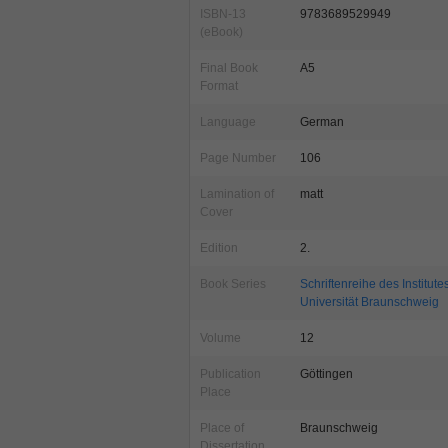
ISBN-13
9783689529949
(eBook)
Final Book
A5
Format
Language
German
Page Number
106
Lamination of
matt
Cover
Edition
2.
Book Series
Schriftenreihe des Institut
Universität Braunschweig
Volume
12
Publication
Göttingen
Place
Place of
Braunschweig
Dissertation